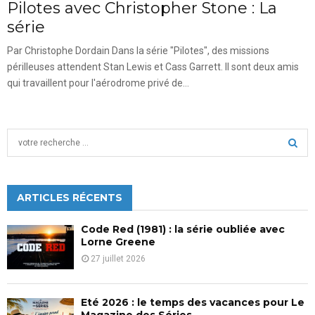
Pilotes avec Christopher Stone : La
série
Par Christophe Dordain Dans la série "Pilotes", des missions
périlleuses attendent Stan Lewis et Cass Garrett. Il sont deux amis
qui travaillent pour l'aérodrome privé de...
S
e
a
S
r
c
ARTICLES RÉCENTS
E
h
f
A
Code Red (1981) : la série oubliée avec
o
Lorne Greene
r
R
27 juillet 2026
:
C
Eté 2026 : le temps des vacances pour Le
H
Magazine des Séries