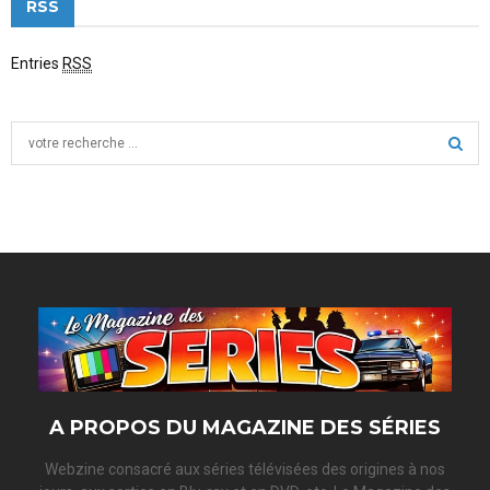
RSS
Entries
RSS
S
e
a
S
r
c
E
h
f
A
o
r
R
:
C
H
A PROPOS DU MAGAZINE DES SÉRIES
Webzine consacré aux séries télévisées des origines à nos