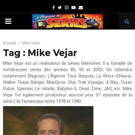
Facebook
Twitter
Instagram
Youtube
Email
PRIMARY
MENU
Accueil
Mike Vejar
Tag : Mike Vejar
Mike Vejar est un réalisateur de séries télévisées. Il a travaillé de
nombreuses séries des années 80, 90 et 2000. On retiendra
notamment Magnum, L’Agence Tous Risques, La fièvre d’Hawaï,
Walker Texas Ranger, MacGyver, Star Trek Voyager, X-files, Texas
Police, Spenser, Le rebelle, Babylon 5, Dead Zone, JAG, etc. Mike
Vejar fut également producteur associé pour 57 épisodes de la
série L’ïle fantastique entre 1978 et 1980.