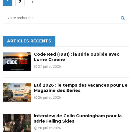
Pagination
1
2
des
S
publications
e
a
S
r
c
ARTICLES RÉCENTS
E
h
f
A
Code Red (1981) : la série oubliée avec
o
Lorne Greene
r
R
27 juillet 2026
:
C
Eté 2026 : le temps des vacances pour Le
H
Magazine des Séries
26 juillet 2026
Interview de Colin Cunningham pour la
série Falling Skies
20 juillet 2026