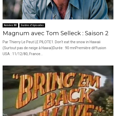
Années 80
Guides d'épisodes
Magnum avec Tom Selleck : Saison 2
Par Thierry Le Peut LE PILOTE1. Don't eat the snow in Hawaii
(Surtout pas de neige à Hawai)Durée : 90 mnPremière diffusion
USA : 11/12/80, France...