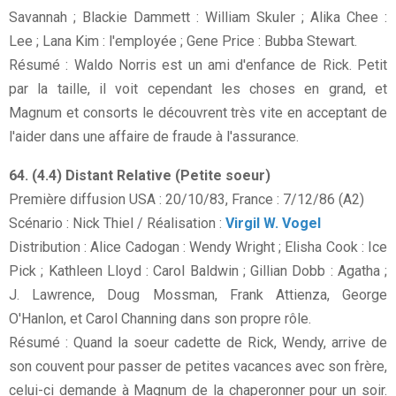
Savannah ; Blackie Dammett : William Skuler ; Alika Chee :
Lee ; Lana Kim : l'employée ; Gene Price : Bubba Stewart.
Résumé : Waldo Norris est un ami d'enfance de Rick. Petit
par la taille, il voit cependant les choses en grand, et
Magnum et consorts le découvrent très vite en acceptant de
l'aider dans une affaire de fraude à l'assurance.
64. (4.4) Distant Relative (Petite soeur)
Première diffusion USA : 20/10/83, France : 7/12/86 (A2)
Scénario : Nick Thiel / Réalisation :
Virgil W. Vogel
Distribution : Alice Cadogan : Wendy Wright ; Elisha Cook : Ice
Pick ; Kathleen Lloyd : Carol Baldwin ; Gillian Dobb : Agatha ;
J. Lawrence, Doug Mossman, Frank Attienza, George
O'Hanlon, et Carol Channing dans son propre rôle.
Résumé : Quand la soeur cadette de Rick, Wendy, arrive de
son couvent pour passer de petites vacances avec son frère,
celui-ci demande à Magnum de la chaperonner pour un soir.