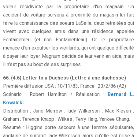
voleur récidiviste par la propriétaire d'un magasin. Un
accident de voiture survenu à proximité du magasin lui fait
faire la connaissance des soeurs LaSalle, deux retraitées qui
vivent avec quelques amis dans une résidence appelée
Fontainebleu (et non Fontainebleau). Or, le propriétaire
menace d'en expulser les vieillards, qui ont quelque difficulté
à payer leur loyer. Magnum décide de leur venir en aide, mais
il n'est pas au bout de ses surprises.
66. (4.6) Letter to a Duchess (Lettre à une duchesse)
Première diffusion USA : 10/11/83, France : 23/2/86 (A2)
Scénario : Robert Hamilton / Réalisation :
Bernard L.
Kowalski
Distribution : Jane Merrow : lady Wilkerson ; Max Kleven :
Graham ; Terence Knapp : Wilkes ; Terry Haig, Yankee Chang.
Résumé : Higgins porte secours à une femme séduisante,
anglaise de surcroît, lady Wilkerson, alors qu'elle est prise à