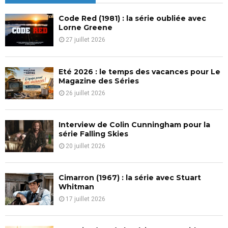
h
f
A
Code Red (1981) : la série oubliée avec
o
Lorne Greene
r
R
27 juillet 2026
:
C
Eté 2026 : le temps des vacances pour Le
H
Magazine des Séries
26 juillet 2026
Interview de Colin Cunningham pour la
série Falling Skies
20 juillet 2026
Cimarron (1967) : la série avec Stuart
Whitman
17 juillet 2026