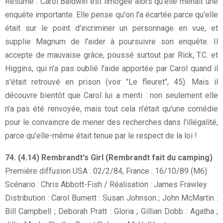
Résumé : Carol Baldwin est limogée alors qu'elle menait une
enquête importante. Elle pense qu'on l'a écartée parce qu'elle
était sur le point d'incriminer un personnage en vue, et
supplie Magnum de l'aider à poursuivre son enquête. Il
accepte de mauvaise grâce, poussé surtout par Rick, T.C. et
Higgins, qui n'a pas oublié l'aide apportée par Carol quand il
s'était retrouvé en prison (voir "Le fleuret", 45). Mais il
découvre bientôt que Carol lui a menti : non seulement elle
n'a pas été renvoyée, mais tout cela n'était qu'une comédie
pour le convaincre de mener des recherches dans l'illégalité,
parce qu'elle-même était tenue par le respect de la loi !
74. (4.14) Rembrandt's Girl (Rembrandt fait du camping)
Première diffusion USA : 02/2/84, France : 16/10/89 (M6)
Scénario : Chris Abbott-Fish / Réalisation : James Frawley
Distribution : Carol Burnett : Susan Johnson ; John McMartin :
Bill Campbell ; Deborah Pratt : Gloria ; Gillian Dobb : Agatha ;