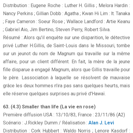
Distribution : Eugene Roche : Luther H. Gillis ; Melora Hardin :
Nancy Perkins ; Gillian Dobb : Agatha ; Kwan Hi Lim : lt. Tanaka
; Faye Cameron : Soeur Rose ; Wallace Landford : Artie Keanu
; Gabriel Aio, Jim Bertino, Steven Perry, Robert Silva.
Résumé : Alors qu'il enquête sur une disparition, le détective
privé Luther H.Gillis, de Saint-Louis dans le Missouri, tombe
sur un jeunot du nom de Magnum qui travaille sur la même
affaire, pour un client différent. En fait, la mère de la jeune
fille disparue a engagé Magnum, alors que Gillis travaille pour
le père. Lassociation à laquelle se résolvent de mauvaise
grâce les deux hommes n'ira pas sans quelques heurts, mais
elle réserve quelques surprises au privé d'Hawaï.
63. (4.3) Smaller than life (La vie en rose)
Première diffusion USA : 13/10/83, France : 23/11/86 (A2)
Scénario : J.Rickley Dumm / Réalisation :
Alan J. Levi
Distribution : Cork Hubbert : Waldo Norris ; Lenore Kasdorf :