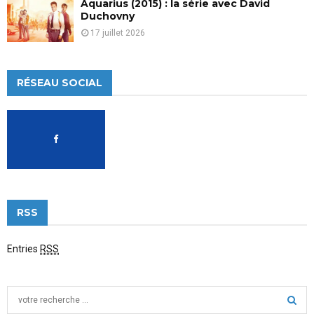
Aquarius (2015) : la série avec David
Duchovny
17 juillet 2026
RÉSEAU SOCIAL
RSS
Entries
RSS
S
e