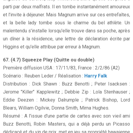
parti par deux malfrats. Il en tombe instantanément amoureux
et l'invite à déjeuner. Mais Magnum arrive sur ces entrefaîtes,
et la belle lady tombe sous le charme du bel athlète. Un
malentendu s'installe lorsqu'elle trouve dans sa poche, après
un dîner à la résidence, une lettre de déclaration écrite par
Higgins et qu'elle attribue par erreur à Magnum.
67. (4.7) Squeeze Play (Quitte ou double)
Première diffusion USA : 17/11/83, France : 2/2/86 (A2)
Scénario : Reuben Leder / Réalisation :
Harry Falk
Distribution : Dick Shawn : Buzz Benotti ; Peter Isacksen :
Jerome "Killer" Kapplewitz ; Debbie Zip : Lola Stenhauser ;
Eddie Deezen : Mickey Dalrumple ; Patrick Bishop, Lord
Blears, William Ogilvie, Donna Smith, Mirna Hughes.
Résumé : A l'issue d'une partie de cartes avec son vieil ami
Buzz Benotti, Robin Masters, qui a déjà perdu un Picasso
dédicacé et du vin de prix, met en jeu sa propriété hawaienne