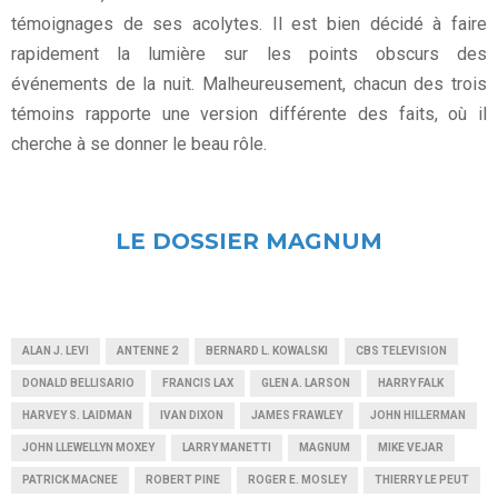
témoignages de ses acolytes. Il est bien décidé à faire
rapidement la lumière sur les points obscurs des
événements de la nuit. Malheureusement, chacun des trois
témoins rapporte une version différente des faits, où il
cherche à se donner le beau rôle.
LE DOSSIER MAGNUM
ALAN J. LEVI
ANTENNE 2
BERNARD L. KOWALSKI
CBS TELEVISION
DONALD BELLISARIO
FRANCIS LAX
GLEN A. LARSON
HARRY FALK
HARVEY S. LAIDMAN
IVAN DIXON
JAMES FRAWLEY
JOHN HILLERMAN
JOHN LLEWELLYN MOXEY
LARRY MANETTI
MAGNUM
MIKE VEJAR
PATRICK MACNEE
ROBERT PINE
ROGER E. MOSLEY
THIERRY LE PEUT