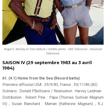
Roger E. Mosley et Tom Selleck / Crédits photo : CBS Television - Universal
Television.
SAISON IV (29 septembre 1983 au 3 avril
1984)
61. (4.1) Home from the Sea (Record battu)
Première diffusion USA : 29/9/83, France : 30/11/86 (A2)
Scénario : Donald P.Bellisario / Réalisation : Harvey Laidman
Distribution : Robert Pine : Papa (Thomas Sullivan Magnum
III) ; Susan Blanchard : Maman (Katherine Magnum) ; R.J.