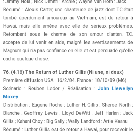
: Jimmy Nola ; Nick Dimitri : Archie ; Wayne Van Horn : Jack.
Résumé : Alexis Carter, une chanteuse de jazz dont T.C.était
tombé éperdument amoureux au Viêt-nam, est de retour à
Hawai, mais elle amène avec elle de sérieux problèmes.
Retombant sous le charme de son amour d'antan, T.C.
accepte de lui venir en aide, malgré les avertissements de
Magnum qui n'a pas confiance en elle et est persuadé qu'elle
cache quelque chose.
76. (4.16) The Return of Luther Gillis (Ni une, ni deux)
Première diffusion USA : 16/2/84, France : 18/10/89 (M6)
Scénario : Reuben Leder / Réalisation :
John Llewellyn
Moxey
Distribution : Eugene Roche : Luther H. Gillis ; Sheree North :
Blanche ; Geoffrey Lewis : Lloyd DeWitt ; Jeff Harlan : Jack
Gillis ; Kahani Choy : Big Sally ; Wally Landford : Artie Keanu.
Résumé : Luther Gillis est de retour à Hawai, pour recevoir le