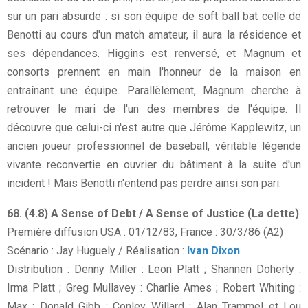
sur un pari absurde : si son équipe de soft ball bat celle de
Benotti au cours d'un match amateur, il aura la résidence et
ses dépendances. Higgins est renversé, et Magnum et
consorts prennent en main l'honneur de la maison en
entraînant une équipe. Parallèlement, Magnum cherche à
retrouver le mari de l'un des membres de l'équipe. Il
découvre que celui-ci n'est autre que Jérôme Kapplewitz, un
ancien joueur professionnel de baseball, véritable légende
vivante reconvertie en ouvrier du bâtiment à la suite d'un
incident ! Mais Benotti n'entend pas perdre ainsi son pari.
68. (4.8) A Sense of Debt / A Sense of Justice (La dette)
Première diffusion USA : 01/12/83, France : 30/3/86 (A2)
Scénario : Jay Huguely / Réalisation :
Ivan Dixon
Distribution : Denny Miller : Leon Platt ; Shannen Doherty :
Irma Platt ; Greg Mullavey : Charlie Ames ; Robert Whiting :
Max ; Donald Gibb : Conley Willard ; Alan Trammel et Lou