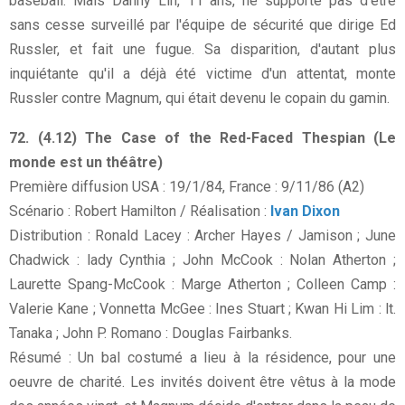
baseball. Mais Danny Lin, 11 ans, ne supporte pas d'être
sans cesse surveillé par l'équipe de sécurité que dirige Ed
Russler, et fait une fugue. Sa disparition, d'autant plus
inquiétante qu'il a déjà été victime d'un attentat, monte
Russler contre Magnum, qui était devenu le copain du gamin.
72. (4.12) The Case of the Red-Faced Thespian (Le
monde est un théâtre)
Première diffusion USA : 19/1/84, France : 9/11/86 (A2)
Scénario : Robert Hamilton / Réalisation :
Ivan Dixon
Distribution : Ronald Lacey : Archer Hayes / Jamison ; June
Chadwick : lady Cynthia ; John McCook : Nolan Atherton ;
Laurette Spang-McCook : Marge Atherton ; Colleen Camp :
Valerie Kane ; Vonnetta McGee : Ines Stuart ; Kwan Hi Lim : lt.
Tanaka ; John P. Romano : Douglas Fairbanks.
Résumé : Un bal costumé a lieu à la résidence, pour une
oeuvre de charité. Les invités doivent être vêtus à la mode