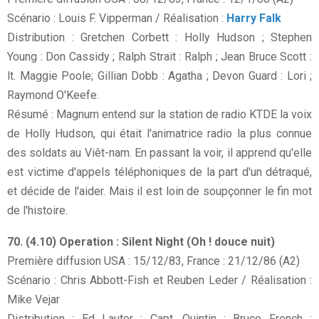
Scénario : Louis F. Vipperman / Réalisation :
Harry Falk
Distribution : Gretchen Corbett : Holly Hudson ; Stephen
Young : Don Cassidy ; Ralph Strait : Ralph ; Jean Bruce Scott :
lt. Maggie Poole; Gillian Dobb : Agatha ; Devon Guard : Lori ;
Raymond O'Keefe.
Résumé : Magnum entend sur la station de radio KTDE la voix
de Holly Hudson, qui était l'animatrice radio la plus connue
des soldats au Viêt-nam. En passant la voir, il apprend qu'elle
est victime d'appels téléphoniques de la part d'un détraqué,
et décide de l'aider. Mais il est loin de soupçonner le fin mot
de l'histoire.
70. (4.10) Operation : Silent Night (Oh ! douce nuit)
Première diffusion USA : 15/12/83, France : 21/12/86 (A2)
Scénario : Chris Abbott-Fish et Reuben Leder / Réalisation :
Mike Vejar
Distribution : Ed Lauter : Capt. Quintin ; Bruce French :