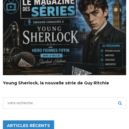
Young Sherlock, la nouvelle série de Guy Ritchie
S
e
a
S
r
c
ARTICLES RÉCENTS
E