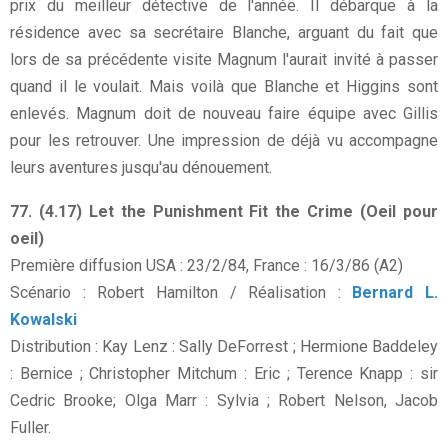
prix du meilleur détective de l'année. Il débarque à la
résidence avec sa secrétaire Blanche, arguant du fait que
lors de sa précédente visite Magnum l'aurait invité à passer
quand il le voulait. Mais voilà que Blanche et Higgins sont
enlevés. Magnum doit de nouveau faire équipe avec Gillis
pour les retrouver. Une impression de déjà vu accompagne
leurs aventures jusqu'au dénouement.
77. (4.17) Let the Punishment Fit the Crime (Oeil pour
oeil)
Première diffusion USA : 23/2/84, France : 16/3/86 (A2)
Scénario : Robert Hamilton / Réalisation :
Bernard L.
Kowalski
Distribution : Kay Lenz : Sally DeForrest ; Hermione Baddeley
: Bernice ; Christopher Mitchum : Eric ; Terence Knapp : sir
Cedric Brooke; Olga Marr : Sylvia ; Robert Nelson, Jacob
Fuller.