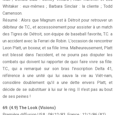
Whitaker : eux-mêmes ; Barbara Sinclair : la cliente ; Todd
Camenson.
Résumé : Alors que Magnum est à Détroit pour retrouver un
débiteur de T.C., et accessoirement pour assister à un match
des Tigres de Détroit, son équipe de baseball favorite, T.C. a
un accident avec la Ferrari de Robin. L'occasion de rencontrer
Leon Platt, un boxeur, et sa fille Irma. Malheureusement, Platt
est blessé dans l'accident, et ne pourra pas disputer les
combats qui doivent lui rapporter de quoi faire vivre sa fille.
T.C., qui a remarqué sur son bras l'inscription Delta 41,
référence à une unité qui lui sauva la vie au Viêt-nam,
considère doublement qu'il a une dette envers Platt, et
décide de se substituer à lui sur le ring. Il n'est pas au bout
de ses peines !
69. (4.9) The Look (Visions)
Première diffusion USA : 08/12/83, France : 12/1/86 (A2)