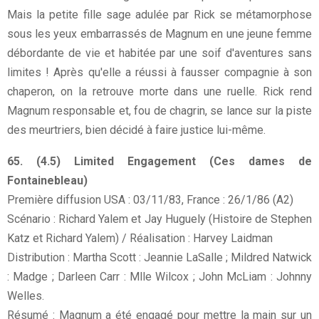
Mais la petite fille sage adulée par Rick se métamorphose
sous les yeux embarrassés de Magnum en une jeune femme
débordante de vie et habitée par une soif d'aventures sans
limites ! Après qu'elle a réussi à fausser compagnie à son
chaperon, on la retrouve morte dans une ruelle. Rick rend
Magnum responsable et, fou de chagrin, se lance sur la piste
des meurtriers, bien décidé à faire justice lui-même.
65. (4.5) Limited Engagement (Ces dames de
Fontainebleau)
Première diffusion USA : 03/11/83, France : 26/1/86 (A2)
Scénario : Richard Yalem et Jay Huguely (Histoire de Stephen
Katz et Richard Yalem) / Réalisation : Harvey Laidman
Distribution : Martha Scott : Jeannie LaSalle ; Mildred Natwick
: Madge ; Darleen Carr : Mlle Wilcox ; John McLiam : Johnny
Welles.
Résumé : Magnum a été engagé pour mettre la main sur un