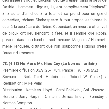
des années vingt, et Magnum décide d'entrer dans la peau de
Dashiell Hammett. Higgins, lui, est complètement "déphasé"
à la suite d'un choc à la tête, et se prend pour un grand
comédien, récitant Shakespeare à tout propos et faisant la
cour à la secrétaire de Robin. Cependant, un meurtre et un vol
de bijoux ont lieu pendant la fête, et il semble que Robin,
présent dans sa chambre, soit menacé. Magnum / Hammett
mène l'enquête, d'autant que l'on soupçonne Higgins d'être
l'auteur du meurtre.
73. (4.13) No More Mr. Nice Guy (Le bon samaritain)
Première diffusion USA : 26/1/84, France : 19/1/86 (A2)
Scénario : Nick Thiel (Histoire de Robert W. Gilmer) /
Réalisation : Mike Vejar
Distribution : Kathleen Lloyd : Carol Baldwin ; Sal Viscuso :
Herbie ; Jerry Harpin : Clinton ; James Enery : Fenaday ;
Norman Compton.