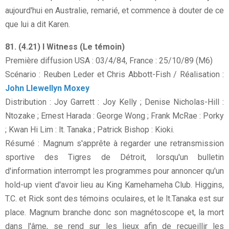
aujourd'hui en Australie, remarié, et commence à douter de ce
que lui a dit Karen.
81. (4.21) I Witness (Le témoin)
Première diffusion USA : 03/4/84, France : 25/10/89 (M6)
Scénario : Reuben Leder et Chris Abbott-Fish / Réalisation :
John Llewellyn Moxey
Distribution : Joy Garrett : Joy Kelly ; Denise Nicholas-Hill :
Ntozake ; Ernest Harada : George Wong ; Frank McRae : Porky
; Kwan Hi Lim : lt. Tanaka ; Patrick Bishop : Kioki.
Résumé : Magnum s'apprête à regarder une retransmission
sportive des Tigres de Détroit, lorsqu'un bulletin
d'information interrompt les programmes pour annoncer qu'un
hold-up vient d'avoir lieu au King Kamehameha Club. Higgins,
T.C. et Rick sont des témoins oculaires, et le lt.Tanaka est sur
place. Magnum branche donc son magnétoscope et, la mort
dans l'âme, se rend sur les lieux afin de recueillir les