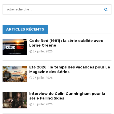
S
e
a
S
r
c
ARTICLES RÉCENTS
E
h
f
A
Code Red (1981) : la série oubliée avec
o
Lorne Greene
r
R
27 juillet 2026
:
C
Eté 2026 : le temps des vacances pour Le
H
Magazine des Séries
26 juillet 2026
Interview de Colin Cunningham pour la
série Falling Skies
20 juillet 2026