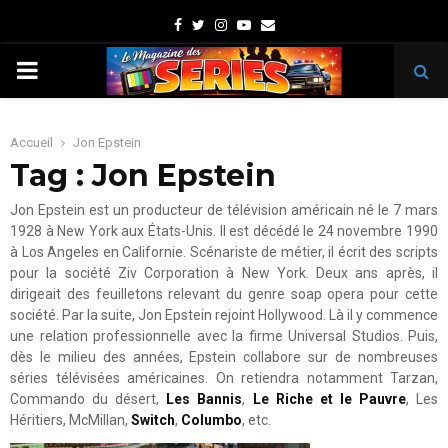
Facebook
Twitter
Instagram
Youtube
Email
PRIMARY
MENU
Accueil
Jon Epstein
Tag : Jon Epstein
Jon Epstein est un producteur de télévision américain né le 7 mars
1928 à New York aux États-Unis. Il est décédé le 24 novembre 1990
à Los Angeles en Californie. Scénariste de métier, il écrit des scripts
pour la société Ziv Corporation à New York. Deux ans après, il
dirigeait des feuilletons relevant du genre soap opera pour cette
société. Par la suite, Jon Epstein rejoint Hollywood. Là il y commence
une relation professionnelle avec la firme Universal Studios. Puis,
dès le milieu des années, Epstein collabore sur de nombreuses
séries télévisées américaines. On retiendra notamment Tarzan,
Commando du désert,
Les Bannis
,
Le Riche et le Pauvre
, Les
Héritiers, McMillan,
Switch
,
Columbo
, etc.