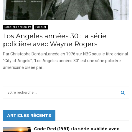
Dossiers séries TV
Policier
Los Angeles années 30 : la série
policière avec Wayne Rogers
Par Christophe DordainLancée en 1976 sur NBC sous le titre original
"City of Angels", "Los Angeles années 30" est une série policière
américaine créée par...
S
e
a
S
r
c
ARTICLES RÉCENTS
E
h
f
A
Code Red (1981) : la série oubliée avec