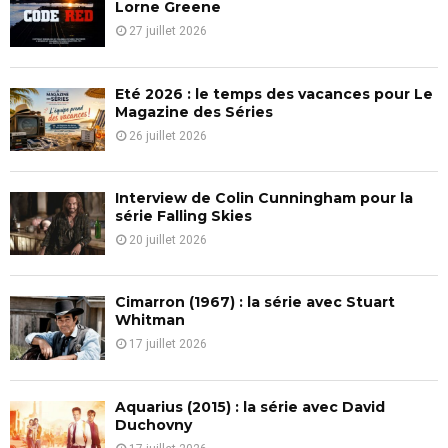
o
Lorne Greene
r
R
27 juillet 2026
:
C
Eté 2026 : le temps des vacances pour Le
H
Magazine des Séries
26 juillet 2026
Interview de Colin Cunningham pour la
série Falling Skies
20 juillet 2026
Cimarron (1967) : la série avec Stuart
Whitman
17 juillet 2026
Aquarius (2015) : la série avec David
Duchovny