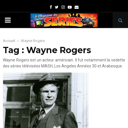
Facebook
Twitter
Instagram
Youtube
Email
PRIMARY
MENU
Accueil
Wayne Rogers
Tag : Wayne Rogers
Wayne Rogers est un acteur américain. Il fut notamment la vedette
des séries télévisées MASH, Los Angeles Années 30 et Arabesque.