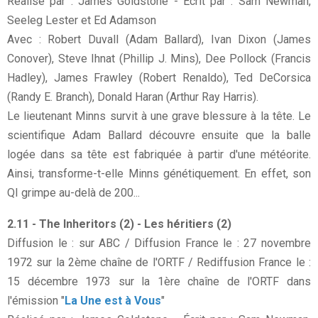
Réalisé par : James Goldstone - Écrit par : Sam Newman,
Seeleg Lester et Ed Adamson
Avec : Robert Duvall (Adam Ballard), Ivan Dixon (James
Conover), Steve Ihnat (Phillip J. Mins), Dee Pollock (Francis
Hadley), James Frawley (Robert Renaldo), Ted DeCorsica
(Randy E. Branch), Donald Haran (Arthur Ray Harris).
Le lieutenant Minns survit à une grave blessure à la tête. Le
scientifique Adam Ballard découvre ensuite que la balle
logée dans sa tête est fabriquée à partir d'une météorite.
Ainsi, transforme-t-elle Minns génétiquement. En effet, son
QI grimpe au-delà de 200...
2.11 - The Inheritors (2) - Les héritiers (2)
Diffusion le : sur ABC / Diffusion France le : 27 novembre
1972 sur la 2ème chaîne de l'ORTF / Rediffusion France le :
15 décembre 1973 sur la 1ère chaîne de l'ORTF dans
l'émission "
La Une est à Vous
"