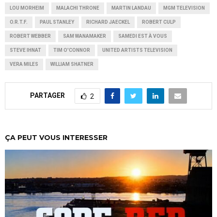
LOU MORHEIM
MALACHI THRONE
MARTIN LANDAU
MGM TELEVISION
O.R.T.F.
PAUL STANLEY
RICHARD JAECKEL
ROBERT CULP
ROBERT WEBBER
SAM WANAMAKER
SAMEDI EST À VOUS
STEVE IHNAT
TIM O'CONNOR
UNITED ARTISTS TELEVISION
VERA MILES
WILLIAM SHATNER
PARTAGER
2
ÇA PEUT VOUS INTERESSER