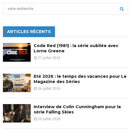
S
e
a
S
r
c
ARTICLES RÉCENTS
E
h
f
A
Code Red (1981) : la série oubliée avec
o
Lorne Greene
r
R
27 juillet 2026
:
C
Eté 2026 : le temps des vacances pour Le
H
Magazine des Séries
26 juillet 2026
Interview de Colin Cunningham pour la
série Falling Skies
20 juillet 2026