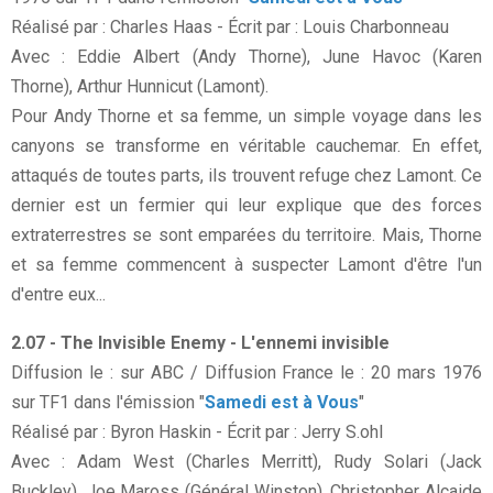
Réalisé par : Charles Haas - Écrit par : Louis Charbonneau
Avec : Eddie Albert (Andy Thorne), June Havoc (Karen
Thorne), Arthur Hunnicut (Lamont).
Pour Andy Thorne et sa femme, un simple voyage dans les
canyons se transforme en véritable cauchemar. En effet,
attaqués de toutes parts, ils trouvent refuge chez Lamont. Ce
dernier est un fermier qui leur explique que des forces
extraterrestres se sont emparées du territoire. Mais, Thorne
et sa femme commencent à suspecter Lamont d'être l'un
d'entre eux...
2.07 - The Invisible Enemy - L'ennemi invisible
Diffusion le : sur ABC / Diffusion France le : 20 mars 1976
sur TF1 dans l'émission "
Samedi est à Vous
"
Réalisé par : Byron Haskin - Écrit par : Jerry S.ohl
Avec : Adam West (Charles Merritt), Rudy Solari (Jack
Buckley), Joe Maross (Général Winston), Christopher Alcaide