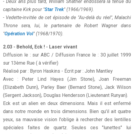
- Deux ans plus tard, William Shatner endossera la tenue du
capitaine Kirk pour "
Star Trek
" (1966/1969).
- Vedette-invitée de cet épisode de "Au-delà du réel", Malachi
Throne sera, lui, le partenaire de Robert Wagner dans
"
Opération Vol
" (1968/1970).
2.03 - Behold, Eck ! - Laser vivant
Diffusion le : sur ABC / Diffusion France le : 30 juillet 1999
sur 13ème Rue ( à vérifier)
Réalisé par : Byron Haskins - Écrit par : John Mantley
Avec : Peter Lind Hayes (Jim Stone), Joan Freeman
(Elizabeth Dunn), Parley Baer (Bernard Stone), Jack Wilson
(Sergent Jackson), Douglas Henderson (Lieutenant Runyan).
Eck est un alien en deux dimensions. Mais il est enfermé
dans notre monde en trois dimensions. Bien qu'il ait quatre
yeux, sa mauvaise vision l'oblige à rechercher des lentilles
spéciales faites de quartz. Seules ces "lunettes" lui