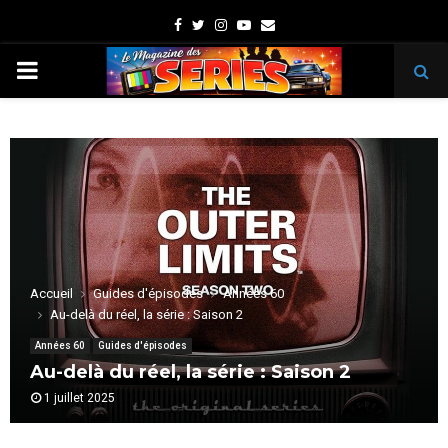
Facebook
Twitter
Instagram
Youtube
Email
PRIMARY
MENU
Accueil
Guides d'épisodes
Années 60
Au-delà du réel, la série : Saison 2
Années 60
Guides d'épisodes
Au-delà du réel, la série : Saison 2
1 juillet 2025