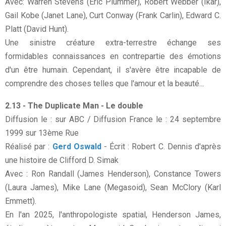
Avec: Warren Stevens (Eric Plummer), Robert Webber (Ikar),
Gail Kobe (Janet Lane), Curt Conway (Frank Carlin), Edward C.
Platt (David Hunt).
Une sinistre créature extra-terrestre échange ses
formidables connaissances en contrepartie des émotions
d'un être humain. Cependant, il s'avère être incapable de
comprendre des choses telles que l'amour et la beauté...
2.13 - The Duplicate Man - Le double
Diffusion le : sur ABC / Diffusion France le : 24 septembre
1999 sur 13ème Rue
Réalisé par :
Gerd Oswald
- Écrit : Robert C. Dennis d'après
une histoire de Clifford D. Simak
Avec : Ron Randall (James Henderson), Constance Towers
(Laura James), Mike Lane (Megasoid), Sean McClory (Karl
Emmett).
En l'an 2025, l'anthropologiste spatial, Henderson James,