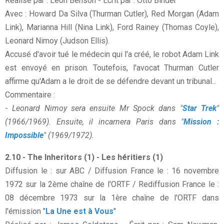
Réalisé par : Leon Benson - Écrit par : Otto Binder
Avec : Howard Da Silva (Thurman Cutler), Red Morgan (Adam
Link), Marianna Hill (Nina Link), Ford Rainey (Thomas Coyle),
Leonard Nimoy (Judson Ellis).
Accusé d'avoir tué le médecin qui l'a créé, le robot Adam Link
est envoyé en prison. Toutefois, l'avocat Thurman Cutler
affirme qu'Adam a le droit de se défendre devant un tribunal...
Commentaire :
-
Leonard Nimoy sera ensuite Mr Spock dans "
Star Trek
"
(1966/1969). Ensuite, il incarnera Paris dans "
Mission :
Impossible
" (1969/1972).
2.10 - The Inheritors (1) - Les héritiers (1)
Diffusion le : sur ABC / Diffusion France le : 16 novembre
1972 sur la 2ème chaîne de l'ORTF / Rediffusion France le :
08 décembre 1973 sur la 1ère chaîne de l'ORTF dans
l'émission "
La Une est à Vous
"