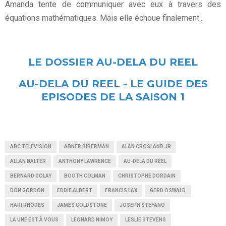
Amanda tente de communiquer avec eux à travers des
équations mathématiques. Mais elle échoue finalement...
LE DOSSIER AU-DELA DU REEL
AU-DELA DU REEL - LE GUIDE DES
EPISODES DE LA SAISON 1
ABC TELEVISION
ABNER BIBERMAN
ALAN CROSLAND JR
ALLAN BALTER
ANTHONY LAWRENCE
AU-DELÀ DU RÉEL
BERNARD GOLAY
BOOTH COLMAN
CHRISTOPHE DORDAIN
DON GORDON
EDDIE ALBERT
FRANCIS LAX
GERD OSWALD
HARI RHODES
JAMES GOLDSTONE
JOSEPH STEFANO
LA UNE EST À VOUS
LEONARD NIMOY
LESLIE STEVENS