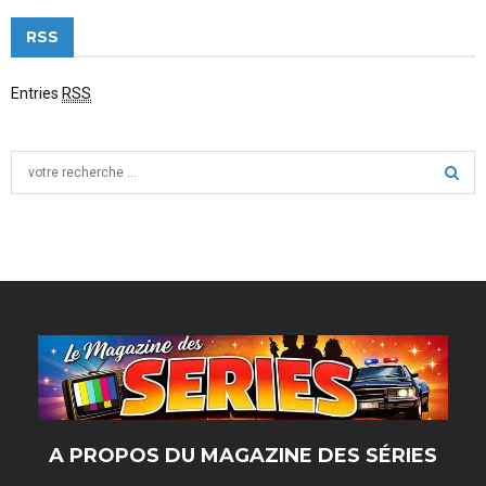
RSS
Entries
RSS
S
e
a
S
r
c
E
h
f
A
o
r
R
:
C
H
A PROPOS DU MAGAZINE DES SÉRIES