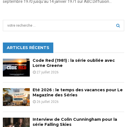
septembre 1970 jusqu'au 14 janvier 1971 sur ABC.Diffusion...
S
e
a
S
r
c
ARTICLES RÉCENTS
E
h
f
A
Code Red (1981) : la série oubliée avec
o
Lorne Greene
r
R
27 juillet 2026
:
C
Eté 2026 : le temps des vacances pour Le
H
Magazine des Séries
26 juillet 2026
Interview de Colin Cunningham pour la
série Falling Skies