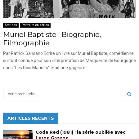
Actrices
Portraits en séries
Muriel Baptiste : Biographie,
Filmographie
Par Patrick Sansano Ecrire un livre sur Muriel Baptiste, comédienne
surtout connue pour son interprétation de Marguerite de Bourgogne
dans "Les Rois Maudits" était une gageure....
S
e
a
S
r
c
ARTICLES RÉCENTS
E
h
f
A
Code Red (1981) : la série oubliée avec
o
Lorne Greene