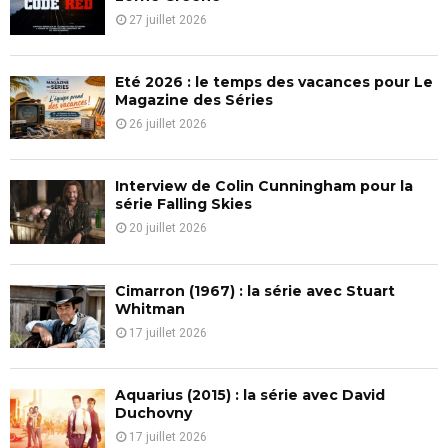
r
R
27 juillet 2026
:
C
Eté 2026 : le temps des vacances pour Le
H
Magazine des Séries
26 juillet 2026
Interview de Colin Cunningham pour la
série Falling Skies
20 juillet 2026
Cimarron (1967) : la série avec Stuart
Whitman
17 juillet 2026
Aquarius (2015) : la série avec David
Duchovny
17 juillet 2026