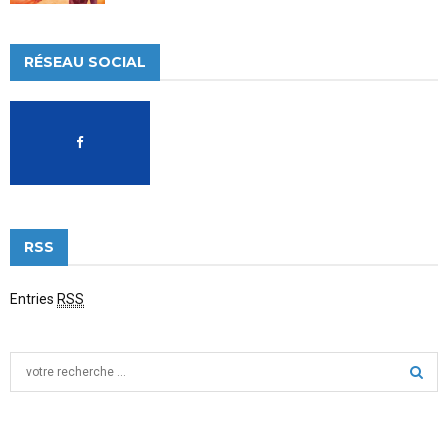
RÉSEAU SOCIAL
RSS
Entries
RSS
S
e
a
S
r
c