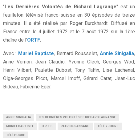
"
Les Dernières Volontés de Richard Lagrange
" est un
feuilleton télévisé franco-suisse en 30 épisodes de treize
minutes. Il a été réalisé par Roger Burckhardt. Diffusé en
France entre le 4 juillet 1972 et le 7 août 1972 sur la 1ère
chaîne de l'
ORTF
.
Avec :
Muriel Baptiste
, Bernard Rousselet,
Annie Sinigalia
,
Anne Vernon, Jean Claudio, Yvonne Clech, Georges Wod,
Henri Vilbert, Paulette Dubost, Tony Taffin, Lise Lachenal,
Olga-Georges Picot, Marcel Imoff, Gérard Carat, Jean-Luc
Bideau, Fabienne Eger.
ANNIE SINIGALIA
LES DERNIÈRES VOLONTÉS DE RICHARD LAGRANGE
MURIEL BAPTISTE
O.R.T.F.
PATRICK SANSANO
TÉLÉ 7 JOURS
TÉLÉ POCHE