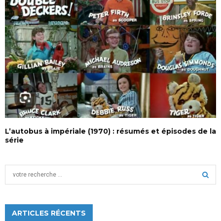
L’autobus à impériale (1970) : résumés et épisodes de la
série
S
e
a
S
r
c
ARTICLES RÉCENTS
E