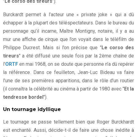
"
Le corso des tireurs
").
Burckardt permet à l’acteur une « private joke » qui a dû
échapper à la plupart des téléspectateurs. Dans le bureau du
personnage qu’il incarne, Maître Montigny, notaire, il y a au
mur une affiche de cirque que l’on voyait dans le téléfilm de
Philippe Ducrest. Mais si l’on précise que "
Le corso des
tireurs
" a été diffusé une seule fois par la 2ème chaîne de
l'
ORTF
en mai 1968, on se doute que personne n’a dû repérer
la référence. Dans ce feuilleton, Jean-Luc Bideau va faire
l’une de ses premières apparitions, dans le rôle d’un routier
(il connaîtra la célébrité au cinéma à partir de 1980 avec "
Et la
tendresse bordel
").
Un tournage idyllique
Le tournage se passe tellement bien que Roger Burckhardt
est enchanté. Aussi, décide-t-il de faire une chose inédite à