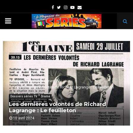
Facebook
Twitter
Instagram
Youtube
Email
PRIMARY
MENU
Accueil
Dossiers séries TV
Les dernières volontés de Richard Lagrange : Le feuilleton
Dossiers séries TV
Drame
Les dernières volontés de Richard
Lagrange : Le feuilleton
10 avril 2024