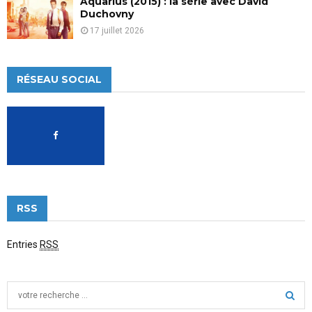
Aquarius (2015) : la série avec David
Duchovny
17 juillet 2026
RÉSEAU SOCIAL
RSS
Entries
RSS
S
e