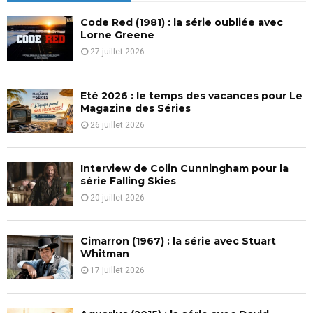
h
f
A
Code Red (1981) : la série oubliée avec
o
Lorne Greene
r
R
27 juillet 2026
:
C
Eté 2026 : le temps des vacances pour Le
H
Magazine des Séries
26 juillet 2026
Interview de Colin Cunningham pour la
série Falling Skies
20 juillet 2026
Cimarron (1967) : la série avec Stuart
Whitman
17 juillet 2026