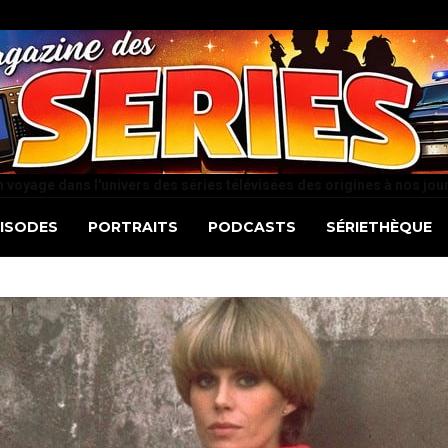
 voyage dans l'univers des séries télévisées des origines à nos jou
PISODES
PORTRAITS
PODCASTS
SÉRIETHÈQUE