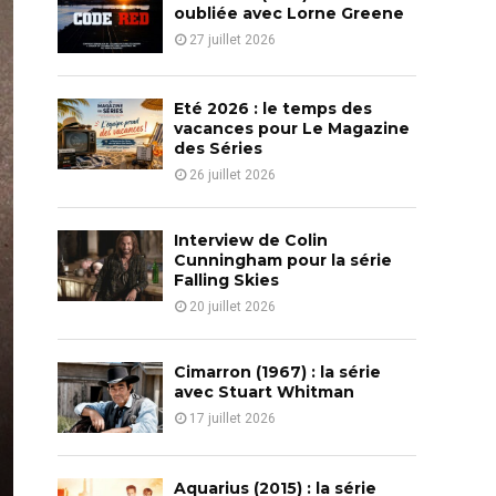
o
oubliée avec Lorne Greene
r
R
27 juillet 2026
:
C
Eté 2026 : le temps des
H
vacances pour Le Magazine
des Séries
26 juillet 2026
Interview de Colin
Cunningham pour la série
Falling Skies
20 juillet 2026
Cimarron (1967) : la série
avec Stuart Whitman
17 juillet 2026
Aquarius (2015) : la série