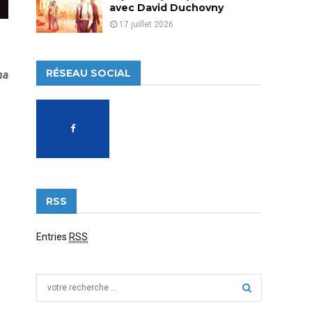
avec David Duchovny
17 juillet 2026
RÉSEAU SOCIAL
na
RSS
Entries
RSS
S
e
a