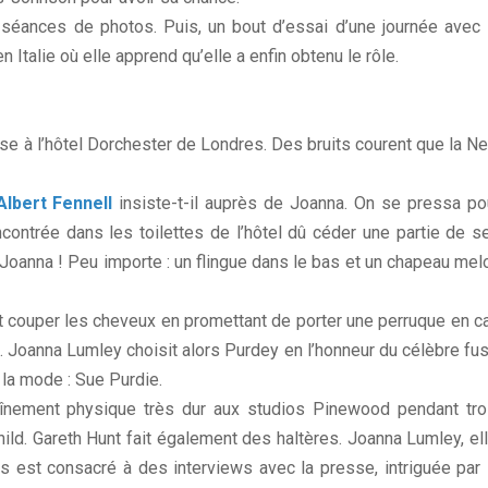
s séances de photos. Puis, un bout d’essai d’une journée avec 
 Italie où elle apprend qu’elle a enfin obtenu le rôle.
sse à l’hôtel Dorchester de Londres. Des bruits courent que la N
Albert Fennell
insiste-t-il auprès de Joanna. On se pressa po
contrée dans les toilettes de l’hôtel dû céder une partie de s
 Joanna ! Peu importe : un flingue dans le bas et un chapeau mel
it couper les cheveux en promettant de porter une perruque en c
. Joanna Lumley choisit alors Purdey en l’honneur du célèbre fusi
la mode : Sue Purdie.
înement physique très dur aux studios Pinewood pendant tro
ld. Gareth Hunt fait également des haltères. Joanna Lumley, ell
s est consacré à des interviews avec la presse, intriguée par 