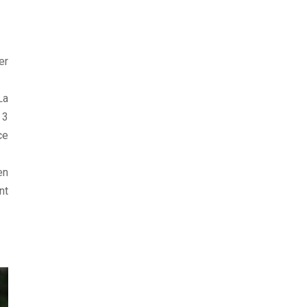
er
La
 3
ce
en
nt