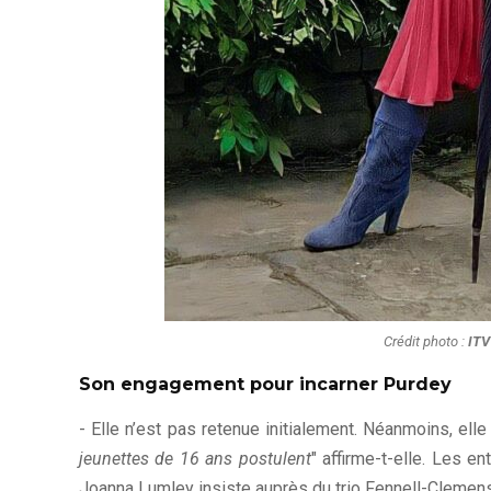
Crédit photo :
ITV
Son engagement pour incarner Purdey
- Elle n’est pas retenue initialement. Néanmoins, ell
jeunettes de 16 ans postulent
" affirme-t-elle. Les e
Joanna Lumley insiste auprès du trio Fennell-Clemen