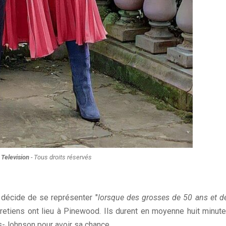
 Television
- Tous droits réservés
e décide de se représenter "
lorsque des grosses de 50 ans et d
ntretiens ont lieu à Pinewood. Ils durent en moyenne huit minute
s-Johnson pour avoir sa chance.