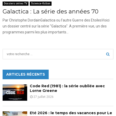
Dossiers séries TV
Science-fiction
Galactica : La série des années 70
Par Christophe DordainGalactica ou l'autre Guerre des EtoilesVoici
un dossier centré sur la série "Galactica". A première vue, un des
programmes parmi les plus importants...
S
e
a
S
r
c
ARTICLES RÉCENTS
E
h
f
A
Code Red (1981) : la série oubliée avec
o
Lorne Greene
r
R
27 juillet 2026
:
C
Eté 2026 : le temps des vacances pour Le