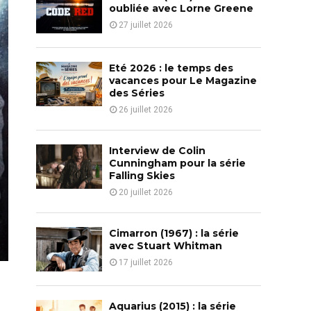
o
oubliée avec Lorne Greene
r
R
27 juillet 2026
:
C
Eté 2026 : le temps des
H
vacances pour Le Magazine
des Séries
26 juillet 2026
Interview de Colin
Cunningham pour la série
Falling Skies
20 juillet 2026
Cimarron (1967) : la série
avec Stuart Whitman
17 juillet 2026
Aquarius (2015) : la série