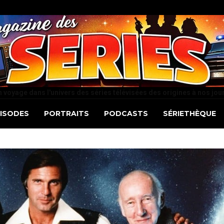
 voyage dans l'univers des séries télévisées des origines à nos jou
PISODES
PORTRAITS
PODCASTS
SÉRIETHÈQUE