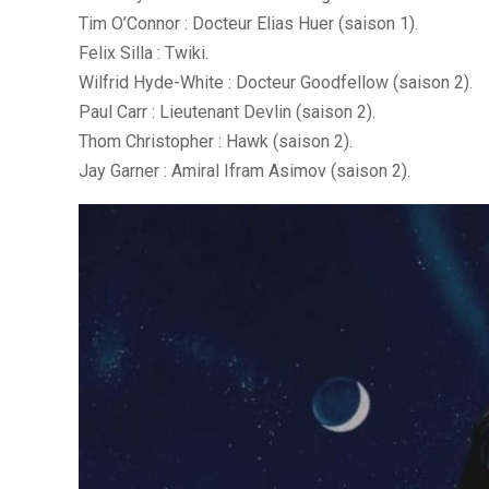
Tim O’Connor : Docteur Elias Huer (saison 1).
Felix Silla : Twiki.
Wilfrid Hyde-White : Docteur Goodfellow (saison 2).
Paul Carr : Lieutenant Devlin (saison 2).
Thom Christopher : Hawk (saison 2).
Jay Garner : Amiral Ifram Asimov (saison 2).