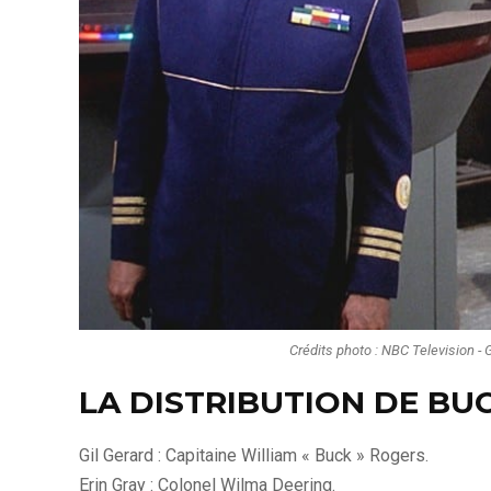
Crédits photo : NBC Television - 
LA DISTRIBUTION DE BU
Gil Gerard : Capitaine William « Buck » Rogers.
Erin Gray : Colonel Wilma Deering.