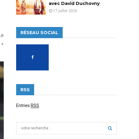
avec David Duchovny
17 juillet 2026
RÉSEAU SOCIAL
Le
 «
RSS
Entries
RSS
S
e
a