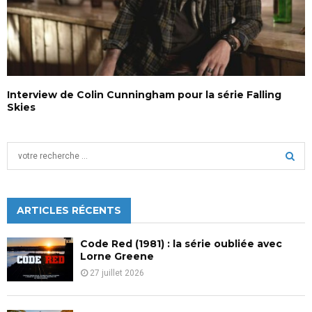
Interview de Colin Cunningham pour la série Falling
Skies
S
e
a
S
r
c
ARTICLES RÉCENTS
E
h
f
A
Code Red (1981) : la série oubliée avec
o
Lorne Greene
r
R
27 juillet 2026
:
C