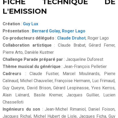
FICHE TECHNIQUE DE
L'EMISSION
Création
:
Guy Lux
Présentation
:
Bernard Golay,
Roger Lago
Co-producteurs délégués
:
Claude Druhot
, Roger Lago
Collaboration artistique
: Claude Brabat, Gérard Ferrer,
Pierre Arto, Danièle Kustner
Challenge Parade préparé par
: Jacqueline Duforest
Thème musical du générique
: Jean-François Pelletier
Cadreurs
: Claude Fustier, Marcel Moulinards, Pierre
Calinaud, Michel Chauvelier, Françoise Hermann, Luc Frimaud,
Guy Queyre, David Brison, Gérard Lespinasse, Yves Kerros,
Alain Liénard, Basile Kremer, Jacques Guillier, Lucien
Chasselloti
Ingénieurs du son
: Jean-Michel Rimaniol, Daniel Foison,
Jacques Richal, Michel Hubert de Lisle, Jacques Ficha, Guy