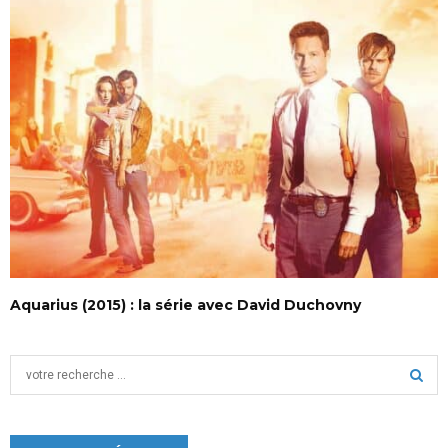
Aquarius (2015) : la série avec David Duchovny
S
e
a
S
r