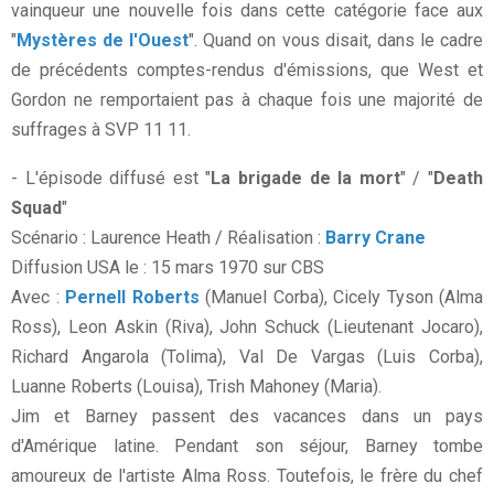
vainqueur une nouvelle fois dans cette catégorie face aux
"
Mystères de l'Ouest
". Quand on vous disait, dans le cadre
de précédents comptes-rendus d'émissions, que West et
Gordon ne remportaient pas à chaque fois une majorité de
suffrages à SVP 11 11.
- L'épisode diffusé est "
La brigade de la mort
" / "
Death
Squad
"
Scénario : Laurence Heath / Réalisation :
Barry Crane
Diffusion USA le : 15 mars 1970 sur CBS
Avec :
Pernell Roberts
(Manuel Corba), Cicely Tyson (Alma
Ross), Leon Askin (Riva), John Schuck (Lieutenant Jocaro),
Richard Angarola (Tolima), Val De Vargas (Luis Corba),
Luanne Roberts (Louisa), Trish Mahoney (Maria).
Jim et Barney passent des vacances dans un pays
d'Amérique latine. Pendant son séjour, Barney tombe
amoureux de l'artiste Alma Ross. Toutefois, le frère du chef