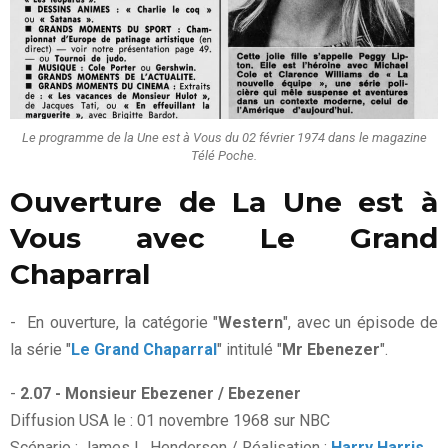
Le programme de la Une est à Vous du 02 février 1974 dans le magazine
Télé Poche.
Ouverture de La Une est à
Vous avec Le Grand
Chaparral
- En ouverture, la catégorie "
Western
", avec un épisode de
la série "
Le Grand Chaparral
" intitulé "
Mr Ebenezer
".
-
2.07 - Monsieur Ebezener / Ebezener
Diffusion USA le : 01 novembre 1968 sur NBC
Scénario : James L. Henderson / Réalisation :
Harry Harris