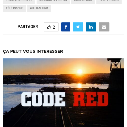
PERNELL ROBERTS
RICHARD LEVINSON
ROGER LAGO
TÉLÉ 7 JOURS
TÉLÉ POCHE
WILLIAM LINK
PARTAGER
2
ÇA PEUT VOUS INTERESSER