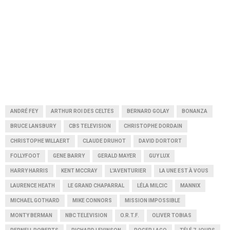
ANDRÉ FEY
ARTHUR ROI DES CELTES
BERNARD GOLAY
BONANZA
BRUCE LANSBURY
CBS TELEVISION
CHRISTOPHE DORDAIN
CHRISTOPHE WILLAERT
CLAUDE DRUHOT
DAVID DORTORT
FOLLYFOOT
GENE BARRY
GERALD MAYER
GUY LUX
HARRY HARRIS
KENT MCCRAY
L'AVENTURIER
LA UNE EST À VOUS
LAURENCE HEATH
LE GRAND CHAPARRAL
LÉLA MILCIC
MANNIX
MICHAEL GOTHARD
MIKE CONNORS
MISSION IMPOSSIBLE
MONTY BERMAN
NBC TELEVISION
O.R.T.F.
OLIVER TOBIAS