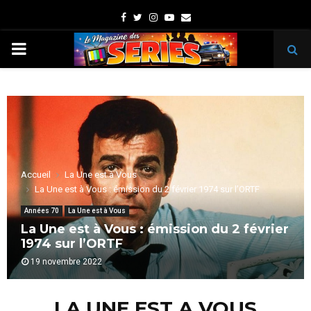
Facebook
Twitter
Instagram
Youtube
Email
PRIMARY
MENU
Accueil
La Une est à Vous
La Une est à Vous : émission du 2 février 1974 sur l’ORTF
Années 70
La Une est à Vous
La Une est à Vous : émission du 2 février
1974 sur l’ORTF
19 novembre 2022
LA UNE EST A VOUS