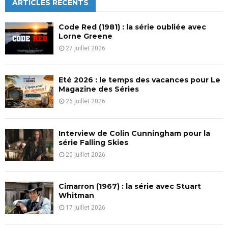
c
ARTICLES RÉCENTS
E
h
f
A
Code Red (1981) : la série oubliée avec
o
Lorne Greene
r
R
27 juillet 2026
:
C
Eté 2026 : le temps des vacances pour Le
H
Magazine des Séries
26 juillet 2026
Interview de Colin Cunningham pour la
série Falling Skies
20 juillet 2026
Cimarron (1967) : la série avec Stuart
Whitman
17 juillet 2026