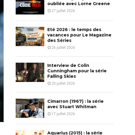
o
oubliée avec Lorne Greene
r
R
27 juillet 2026
:
C
Eté 2026 : le temps des
H
vacances pour Le Magazine
des Séries
26 juillet 2026
Interview de Colin
Cunningham pour la série
Falling Skies
20 juillet 2026
Cimarron (1967) : la série
avec Stuart Whitman
17 juillet 2026
Aquarius (2015) : la série