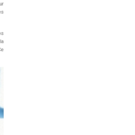
ur
es
es
la
Ce