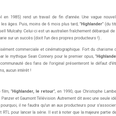
l en 1985) rend un travail de fin d'année. Une vague nouvel
 les âges. Puis, moins de 6 mois plus tard, "
Highlander
" (du ti
sell Mulcahy. Celui-ci est un australien fraîchement débarqué de 
ie sur un succès (dixit l'un des propres producteurs !)...
récisément commerciale et cinématographique. Fort du charisme 
par le mythique Sean Connery pour le premier opus, "
Highlande
a communauté des fans de l'original présenteront le défaut d'êt
, aucun intérêt !
film, "
Highlander, le retour
", en 1990, que Christophe Lambe
t Panzer et Gaumont Télévision. Autrement dit avec une seule id
à pourquoi, il ne faudra qu'un an aux producteurs pour s'associer
L pour lancer la série. Il est à noter que la majeure partie d