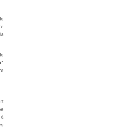
le
tre
la
de
r
"
re
rt
ée
 à
es