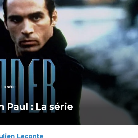
 La série
 Paul : La série
ulien Leconte