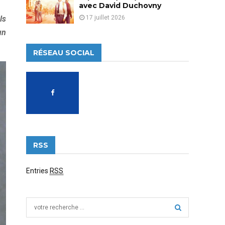
avec David Duchovny
17 juillet 2026
ls
un
RÉSEAU SOCIAL
RSS
Entries
RSS
S
e
a