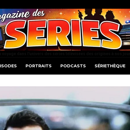
 voyage dans l'univers des séries télévisées des origines à nos jou
PISODES
PORTRAITS
PODCASTS
SÉRIETHÈQUE