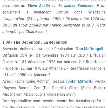
aventures de
Steve Austin
et de
Jaimie Sommers
. Il fut
également le lieutenant Samuel dans "Médecins
d'aujourd'hui" (24 septembre 1969 / 06 septembre 1976 sur
CBS), un show produit par Franck Glicksman et Al C. Ward,
interprété par Chad Everett.
1.08 - The Deception / La déception
Scénario : Anthony Lawrence / Réalisation :
Don McDougall
Diffusion USA le : 01 novembre 1974 sur CBS / Diffusion
France le : 31 décembre 1975 sur Antenne 2 / Rediffusion
France le : 22 mai 1978 sur Antenne 2 / Rediffusion France le
: 11 août 1980 sur Antenne 2
Avec : Fauna (Jane Actman), Sestus (
John Milford
), Perdix
(Baynes Barron), Zon (Pat Renella), Chilot (Eldon Burke),
Macor (Tom McDonough), Krona (Ron Stein).
Des représailles sont menées contre les humains après le
meurtre d'un gorille. En cherchant à éclaircir les circonstances