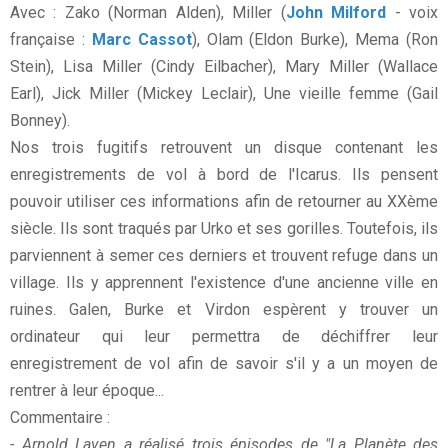
Avec : Zako (Norman Alden), Miller (
John Milford
- voix
française :
Marc Cassot
), Olam (Eldon Burke), Mema (Ron
Stein), Lisa Miller (Cindy Eilbacher), Mary Miller (Wallace
Earl), Jick Miller (Mickey Leclair), Une vieille femme (Gail
Bonney).
Nos trois fugitifs retrouvent un disque contenant les
enregistrements de vol à bord de l'Icarus. Ils pensent
pouvoir utiliser ces informations afin de retourner au XXème
siècle. Ils sont traqués par Urko et ses gorilles. Toutefois, ils
parviennent à semer ces derniers et trouvent refuge dans un
village. Ils y apprennent l'existence d'une ancienne ville en
ruines. Galen, Burke et Virdon espèrent y trouver un
ordinateur qui leur permettra de déchiffrer leur
enregistrement de vol afin de savoir s'il y a un moyen de
rentrer à leur époque...
Commentaire :
- Arnold Laven a réalisé trois épisodes de "La Planète des