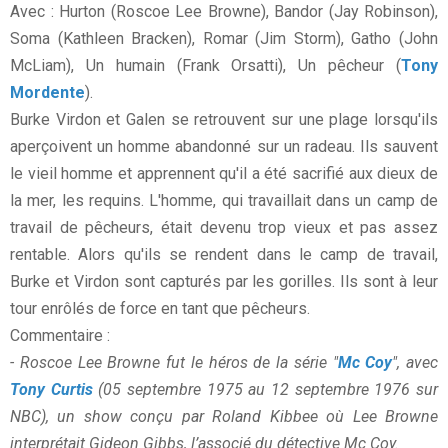
Avec : Hurton (Roscoe Lee Browne), Bandor (Jay Robinson),
Soma (Kathleen Bracken), Romar (Jim Storm), Gatho (John
McLiam), Un humain (Frank Orsatti), Un pêcheur (
Tony
Mordente
).
Burke Virdon et Galen se retrouvent sur une plage lorsqu'ils
aperçoivent un homme abandonné sur un radeau. Ils sauvent
le vieil homme et apprennent qu'il a été sacrifié aux dieux de
la mer, les requins. L'homme, qui travaillait dans un camp de
travail de pêcheurs, était devenu trop vieux et pas assez
rentable. Alors qu'ils se rendent dans le camp de travail,
Burke et Virdon sont capturés par les gorilles. Ils sont à leur
tour enrôlés de force en tant que pêcheurs.
Commentaire :
- Roscoe Lee Browne fut le héros de la série "
Mc Coy
", avec
Tony Curtis
(05 septembre 1975 au 12 septembre 1976 sur
NBC), un show conçu par Roland Kibbee où Lee Browne
interprétait Gideon Gibbs, l’associé du détective Mc Coy.