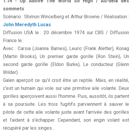
1.14 - Up Above The World So High / Au-delà des
sommets
Scénario : Shimon Wincelberg et Arthur Browne / Réalisation :
John Meredyth Lucas
Diffusion USA le : 20 décembre 1974 sur CBS / Diffusion
France le :
Avec : Carsia (Joanna Barnes), Leuric (Frank Aletter), Konag
(Martin Brooks), Un premier garde gorille (Ron Stein), Un
second garde gorille (Eldon Burke), Le conducteur (Glenn
Wilder).
Galen aperçoit ce qu'il croit être un reptile. Mais, en réalité,
c'est un humain qui vole sur une primitive aile volante. Deux
gorilles aperçoivent aussi l'homme. Puis, aussitôt, ils partent
à sa poursuite. Les trois fugitifs parviennent à sauver le
pilote de cette aile volante juste avant l'arrivée des gorilles
et l'aident à s'échapper. Cependant, son engin volant est
récupéré par les singes...