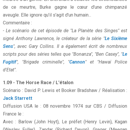
de ce meurtre, Burke gagne le cœur d'une chimpanzé
aveugle. Elle ignore qu'il s'agit d'un humain...
Commentaire :
- Le scénario de cet épisode de "La Planète des Singes" est
signé Anthony Lawrence, le créateur de la série "
Le Sixième
Sens
", avec Gary Collins. Il a également écrit de nombreux
scripts pour des séries telles que "Bonanza", "Ben Casey", "
Le
Fugitif
", "Brigade criminelle", "
Cannon
" et "Hawaï Police
d'Etat".
1.09 - The Horse Race / L'étalon
Scénario : David P. Lewis et Booker Bradshaw / Réalisation :
Jack Starrett
Diffusion USA le : 08 novembre 1974 sur CBS / Diffusion
France le :
Avec : Barlow (John Hoyt), Le préfet (Henry Levin), Kagan
(Wesley Fuller), Zandar (Richard Devon), Greger (Meegan