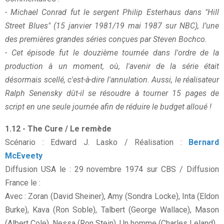
- Michael Conrad fut le sergent Philip Esterhaus dans "Hill
Street Blues" (15 janvier 1981/19 mai 1987 sur NBC), l’une
des premières grandes séries conçues par Steven Bochco.
- Cet épisode fut le douzième tournée dans l'ordre de la
production à un moment, où, l'avenir de la série était
désormais scellé, c'est-à-dire l'annulation. Aussi, le réalisateur
Ralph Senensky dût-il se résoudre à tourner 15 pages de
script en une seule journée afin de réduire le budget alloué !
1.12 - The Cure / Le remède
Scénario : Edward J. Lasko / Réalisation :
Bernard
McEveety
Diffusion USA le : 29 novembre 1974 sur CBS / Diffusion
France le :
Avec : Zoran (David Sheiner), Amy (Sondra Locke), Inta (Eldon
Burke), Kava (Ron Soble), Talbert (George Wallace), Mason
(Albert Cole), Nessa (Ron Stein), Un homme (Charles Leland).