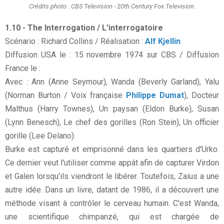
Crédits photo : CBS Television - 20th Century Fox Television.
1.10 - The Interrogation / L'interrogatoire
Scénario : Richard Collins / Réalisation :
Alf Kjellin
Diffusion USA le : 15 novembre 1974 sur CBS / Diffusion
France le :
Avec : Ann (Anne Seymour), Wanda (Beverly Garland), Yalu
(Norman Burton / Voix française
Philippe Dumat
), Docteur
Malthus (Harry Townes), Un paysan (Eldon Burke), Susan
(Lynn Benesch), Le chef des gorilles (Ron Stein), Un officier
gorille (Lee Delano).
Burke est capturé et emprisonné dans les quartiers d'Urko.
Ce dernier veut l'utiliser comme appât afin de capturer Virdon
et Galen lorsqu'ils viendront le libérer. Toutefois, Zaius a une
autre idée. Dans un livre, datant de 1986, il a découvert une
méthode visant à contrôler le cerveau humain. C'est Wanda,
une scientifique chimpanzé, qui est chargée de