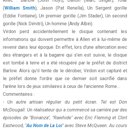
Avec : Barlow (John Hoyt), Dalton (Marc Singer), Tolar
(
William Smith
), Jason (Pat Renella), Un Sergent gorille
(Eddie Fontaine), Un premier gorille (Jim Stader), Un second
gorille (Nick Dimitri), Un homme (Andy Albin).
Virdon perd accidentellement le disque contenant les
informations qui doivent permettre à Allen et à lui-même de
revenir dans leur époque. En effet, lors d'une altercation avec
des étrangers et à la bagarre qui s'en est suivie, le disque
est tombé à terre et a été récupéré par le préfet de district
Barlow. Alors qu'il tente de le dérober, Virdon est capturé et
le préfet donne l'ordre que ce dernier soit sacrifié dans
l'arène lors de jeux similaires à ceux de l'ancienne Rome...
Commentaires :
- Un autre artisan régulier du petit écran. Tel est Don
McDougall. Un réalisateur qui a commencé sa carrière par des
épisodes de "Bonanza", "Rawhide" avec Eric Fleming et Clint
Eastwood, "
Au Nom de La Loi
" avec Steve McQueen. Au cours