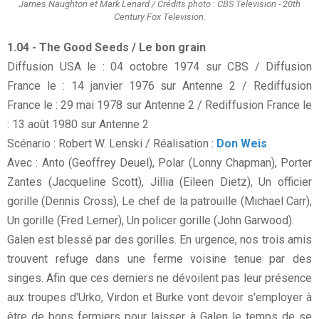
James Naughton et Mark Lenard / Crédits photo : CBS Television - 20th
Century Fox Television.
1.04 - The Good Seeds / Le bon grain
Diffusion USA le : 04 octobre 1974 sur CBS / Diffusion
France le : 14 janvier 1976 sur Antenne 2 / Rediffusion
France le : 29 mai 1978 sur Antenne 2 / Rediffusion France le
: 13 août 1980 sur Antenne 2
Scénario : Robert W. Lenski / Réalisation :
Don Weis
Avec : Anto (Geoffrey Deuel), Polar (Lonny Chapman), Porter
Zantes (Jacqueline Scott), Jillia (Eileen Dietz), Un officier
gorille (Dennis Cross), Le chef de la patrouille (Michael Carr),
Un gorille (Fred Lerner), Un policer gorille (John Garwood).
Galen est blessé par des gorilles. En urgence, nos trois amis
trouvent refuge dans une ferme voisine tenue par des
singes. Afin que ces derniers ne dévoilent pas leur présence
aux troupes d'Urko, Virdon et Burke vont devoir s'employer à
être de bons fermiers pour laisser à Galen le temps de se