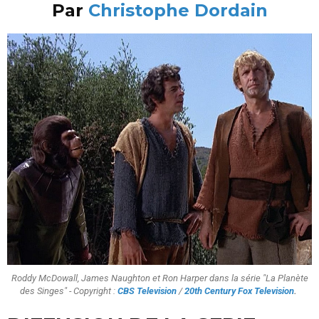
Par
Christophe Dordain
Roddy McDowall, James Naughton et Ron Harper dans la série "La Planète
des Singes" - Copyright :
CBS Television
/
20th Century Fox Television
.