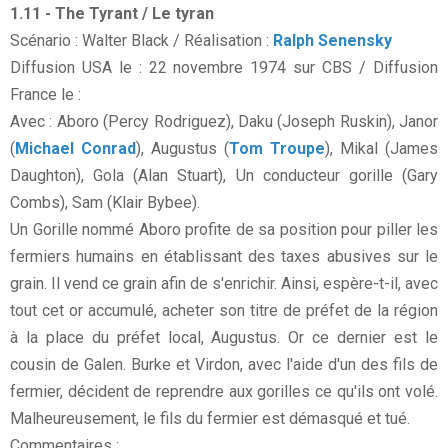
1.11 - The Tyrant / Le tyran
Scénario : Walter Black / Réalisation :
Ralph Senensky
Diffusion USA le : 22 novembre 1974 sur CBS / Diffusion
France le :
Avec : Aboro (Percy Rodriguez), Daku (Joseph Ruskin), Janor
(
Michael Conrad
), Augustus (
Tom Troupe
), Mikal (James
Daughton), Gola (Alan Stuart), Un conducteur gorille (Gary
Combs), Sam (Klair Bybee).
Un Gorille nommé Aboro profite de sa position pour piller les
fermiers humains en établissant des taxes abusives sur le
grain. Il vend ce grain afin de s'enrichir. Ainsi, espère-t-il, avec
tout cet or accumulé, acheter son titre de préfet de la région
à la place du préfet local, Augustus. Or ce dernier est le
cousin de Galen. Burke et Virdon, avec l'aide d'un des fils de
fermier, décident de reprendre aux gorilles ce qu'ils ont volé.
Malheureusement, le fils du fermier est démasqué et tué.
Commentaires :