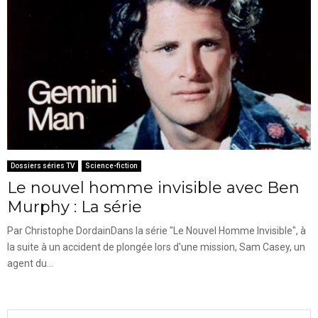
Dossiers séries TV
Science-fiction
Le nouvel homme invisible avec Ben
Murphy : La série
Par Christophe DordainDans la série "Le Nouvel Homme Invisible", à
la suite à un accident de plongée lors d'une mission, Sam Casey, un
agent du...
S