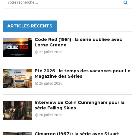
e
a
S
r
c
ARTICLES RÉCENTS
E
h
f
A
Code Red (1981) : la série oubliée avec
o
Lorne Greene
r
R
27 juillet 2026
:
C
Eté 2026 : le temps des vacances pour Le
H
Magazine des Séries
26 juillet 2026
Interview de Colin Cunningham pour la
série Falling Skies
20 juillet 2026
Cimarron (1967) : la série avec Stuart