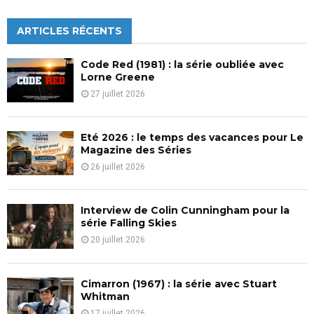
S
r
c
ARTICLES RÉCENTS
E
h
f
A
Code Red (1981) : la série oubliée avec
o
Lorne Greene
r
R
27 juillet 2026
:
C
Eté 2026 : le temps des vacances pour Le
H
Magazine des Séries
26 juillet 2026
Interview de Colin Cunningham pour la
série Falling Skies
20 juillet 2026
Cimarron (1967) : la série avec Stuart
Whitman
17 juillet 2026