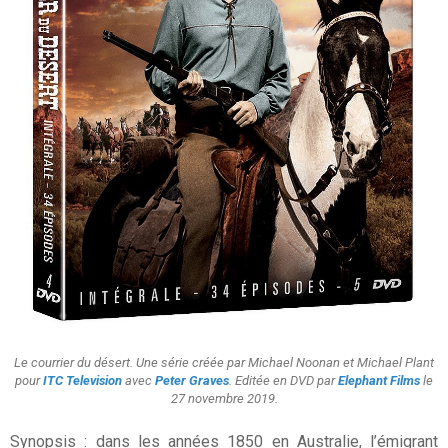
Le courrier du désert. Une série créée par Michael Noonan et Michael Plant
pour
ITC Television
avec
Peter Graves
. Editée en DVD par
Elephant Films
le
27 novembre 2019.
Synopsis : dans les années 1850 en Australie, l’émigrant