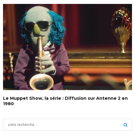
Le Muppet Show, la série : Diffusion sur Antenne 2 en
1980
S
e
a