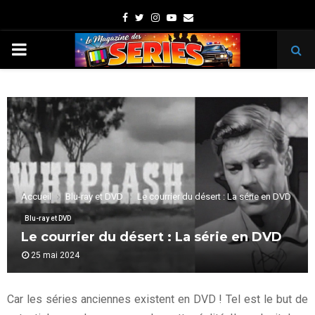
Facebook
Twitter
Instagram
Youtube
Email
PRIMARY
MENU
Accueil
Blu-ray et DVD
Le courrier du désert : La série en DVD
Blu-ray et DVD
Le courrier du désert : La série en DVD
25 mai 2024
Car les séries anciennes existent en DVD ! Tel est le but de