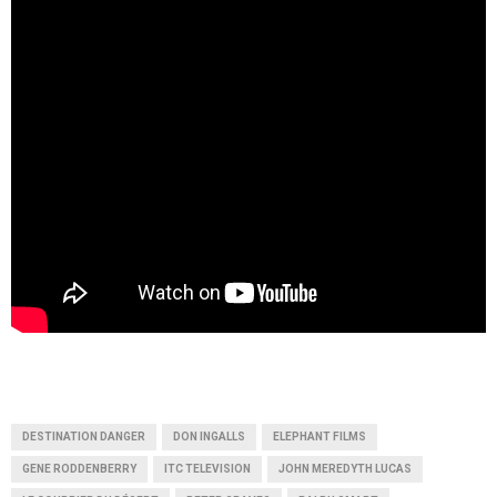
DESTINATION DANGER
DON INGALLS
ELEPHANT FILMS
GENE RODDENBERRY
ITC TELEVISION
JOHN MEREDYTH LUCAS