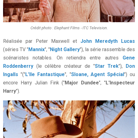
Crédit photo : Elephant Films - ITC Television.
Réalisée par Peter Maxwell et
John Meredyth Lucas
(séries TV "
Mannix
", "
Night Gallery
"), la série rassemble des
scénaristes notables. On retiendra entre autres
Gene
Roddenberry
(le célèbre créateur de "
Star Trek
"),
Don
Ingalls
"("
L’Ile Fantastique
", "
Sloane, Agent Spécial
") ou
encore Harry Julian Fink ("
Major Dundee
", "
L'Inspecteur
Harry
").