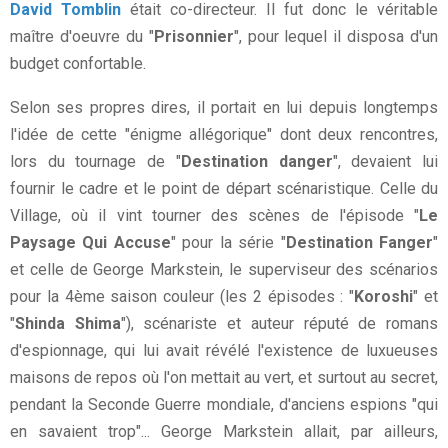
David Tomblin
était co-directeur. Il fut donc le véritable
maître d'oeuvre du "
Prisonnier
", pour lequel il disposa d'un
budget confortable.
Selon ses propres dires, il portait en lui depuis longtemps
l'idée de cette "énigme allégorique" dont deux rencontres,
lors du tournage de "
Destination danger
", devaient lui
fournir le cadre et le point de départ scénaristique. Celle du
Village, où il vint tourner des scènes de l'épisode "
Le
Paysage Qui Accuse
" pour la série "
Destination Fanger
"
et celle de George Markstein, le superviseur des scénarios
pour la 4ème saison couleur (les 2 épisodes : "
Koroshi
" et
"
Shinda Shima
"), scénariste et auteur réputé de romans
d'espionnage, qui lui avait révélé l'existence de luxueuses
maisons de repos où l'on mettait au vert, et surtout au secret,
pendant la Seconde Guerre mondiale, d'anciens espions "qui
en savaient trop"... George Markstein allait, par ailleurs,