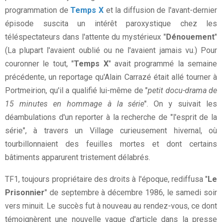
programmation de
Temps X
et la diffusion de l'avant-dernier
épisode suscita un intérêt paroxystique chez les
téléspectateurs dans l'attente du mystérieux "
Dénouement
"
(La plupart l'avaient oublié ou ne l'avaient jamais vu.) Pour
couronner le tout, "
Temps X
" avait programmé la semaine
précédente, un reportage qu'Alain Carrazé était allé tourner à
Portmeirion, qu'il a qualifié lui-même de "
petit docu-drama de
15 minutes en hommage à la série
". On y suivait les
déambulations d'un reporter à la recherche de "l'esprit de la
série", à travers un Village curieusement hivernal, où
tourbillonnaient des feuilles mortes et dont certains
bâtiments apparurent tristement délabrés.
TF1, toujours propriétaire des droits à l'époque, rediffusa "
Le
Prisonnier
" de septembre à décembre 1986, le samedi soir
vers minuit. Le succès fut à nouveau au rendez-vous, ce dont
témoignèrent une nouvelle vague d'article dans la presse