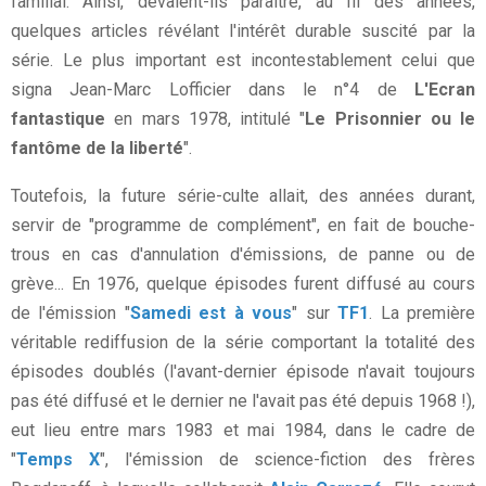
familial. Ainsi, devaient-ils paraître, au fil des années,
quelques articles révélant l'intérêt durable suscité par la
série. Le plus important est incontestablement celui que
signa Jean-Marc Lofficier dans le n°4 de
L'Ecran
fantastique
en mars 1978, intitulé "
Le Prisonnier ou le
fantôme de la liberté
".
Toutefois, la future série-culte allait, des années durant,
servir de "programme de complément", en fait de bouche-
trous en cas d'annulation d'émissions, de panne ou de
grève... En 1976, quelque épisodes furent diffusé au cours
de l'émission "
Samedi est à vous
" sur
TF1
. La première
véritable rediffusion de la série comportant la totalité des
épisodes doublés (l'avant-dernier épisode n'avait toujours
pas été diffusé et le dernier ne l'avait pas été depuis 1968 !),
eut lieu entre mars 1983 et mai 1984, dans le cadre de
"
Temps X
", l'émission de science-fiction des frères