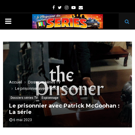
Facebook
Twitter
Instagram
Youtube
Email
PRIMARY
MENU
Accueil
Dossiers séries TV
Le prisonnier avec Patrick McGoohan : La série
Dossiers séries TV
Espionnage
Le prisonnier avec Patrick McGoohan :
La série
6 mai 2023