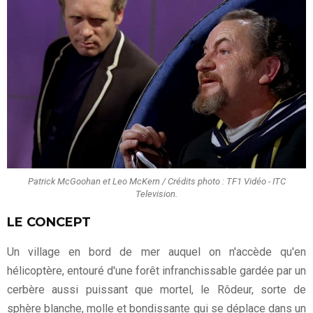
Patrick McGoohan et Leo McKern / Crédits photo : TF1 Vidéo - ITC
Television.
LE CONCEPT
Un village en bord de mer auquel on n'accède qu'en
hélicoptère, entouré d'une forêt infranchissable gardée par un
cerbère aussi puissant que mortel, le Rôdeur, sorte de
sphère blanche, molle et bondissante qui se déplace dans un