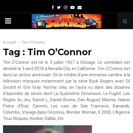
Facebook
Twitter
Instagram
Youtube
Email
PRIMARY
MENU
Accueil
Tim O'Connor
Tag : Tim O’Connor
Tim O’Connor est né le 3 juillet 1927 à Chicago. Le comédien est
décédé le 5 avril 2018 à Nevada City en Californie. Tim O’Connor est
donc un acteur américain. On le crédite d’une immense carrière à la
télévision marquée notamment par la série Buck Rogers avec Gil
Gerard et Erin Gray. Hormis cela, on l’aura vu dans des dizaines
d’épisodes de séries dont La Quatrième Dimension, Le Fugitif, Les
Règles du Jeu, Ranch L, Daniel Boone, Dan August, Mannix, Hawaï
Police d’Etat, Cannon, Les rues de San Francisco, Banacek,
Columbo, Voyage dans l’inconnu, Wonder Woman, K 2000, L’Agence
Tous Risques, Hooker, Dallas, etc.