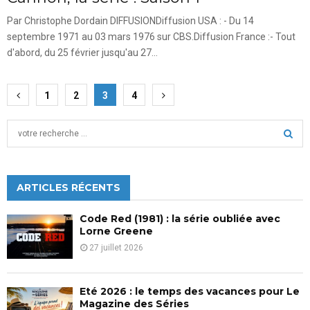
Par Christophe Dordain DIFFUSIONDiffusion USA : - Du 14
septembre 1971 au 03 mars 1976 sur CBS.Diffusion France :- Tout
d'abord, du 25 février jusqu'au 27...
Pagination
1
2
3
4
des
S
publications
e
a
S
r
c
ARTICLES RÉCENTS
E
h
f
A
Code Red (1981) : la série oubliée avec
o
Lorne Greene
r
R
27 juillet 2026
:
C
Eté 2026 : le temps des vacances pour Le
H
Magazine des Séries