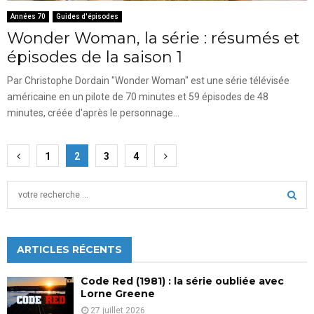
Années 70
Guides d'épisodes
Wonder Woman, la série : résumés et
épisodes de la saison 1
Par Christophe Dordain "Wonder Woman" est une série télévisée
américaine en un pilote de 70 minutes et 59 épisodes de 48
minutes, créée d'après le personnage...
Pagination
1
2
3
4
des
S
publications
e
a
S
r
c
ARTICLES RÉCENTS
E
h
f
A
Code Red (1981) : la série oubliée avec
o
Lorne Greene
r
R
27 juillet 2026