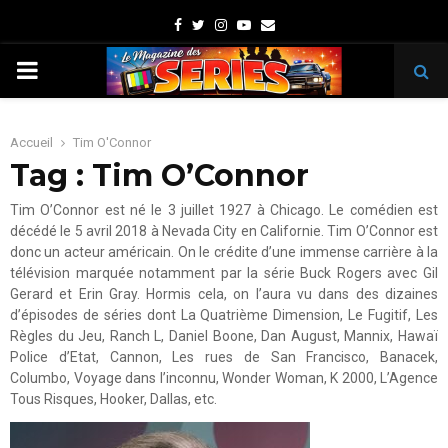
Facebook
Twitter
Instagram
Youtube
Email
PRIMARY
MENU
Accueil
Tim O'Connor
Tag : Tim O’Connor
Tim O’Connor est né le 3 juillet 1927 à Chicago. Le comédien est
décédé le 5 avril 2018 à Nevada City en Californie. Tim O’Connor est
donc un acteur américain. On le crédite d’une immense carrière à la
télévision marquée notamment par la série Buck Rogers avec Gil
Gerard et Erin Gray. Hormis cela, on l’aura vu dans des dizaines
d’épisodes de séries dont La Quatrième Dimension, Le Fugitif, Les
Règles du Jeu, Ranch L, Daniel Boone, Dan August, Mannix, Hawaï
Police d’Etat, Cannon, Les rues de San Francisco, Banacek,
Columbo, Voyage dans l’inconnu, Wonder Woman, K 2000, L’Agence
Tous Risques, Hooker, Dallas, etc.