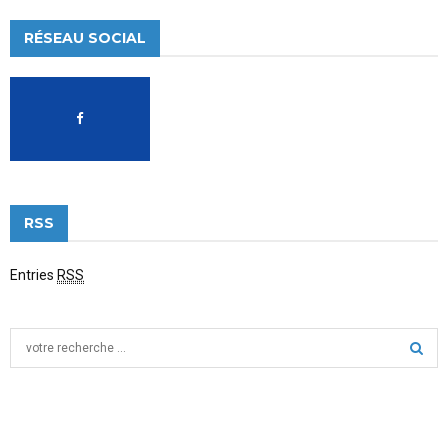
RÉSEAU SOCIAL
RSS
Entries
RSS
S
e
a
S
r
c
E
h