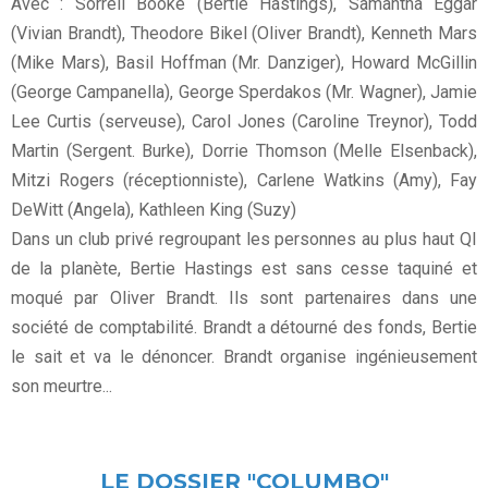
Avec : Sorrell Booke (Bertie Hastings), Samantha Eggar
(Vivian Brandt), Theodore Bikel (Oliver Brandt), Kenneth Mars
(Mike Mars), Basil Hoffman (Mr. Danziger), Howard McGillin
(George Campanella), George Sperdakos (Mr. Wagner), Jamie
Lee Curtis (serveuse), Carol Jones (Caroline Treynor), Todd
Martin (Sergent. Burke), Dorrie Thomson (Melle Elsenback),
Mitzi Rogers (réceptionniste), Carlene Watkins (Amy), Fay
DeWitt (Angela), Kathleen King (Suzy)
Dans un club privé regroupant les personnes au plus haut QI
de la planète, Bertie Hastings est sans cesse taquiné et
moqué par Oliver Brandt. Ils sont partenaires dans une
société de comptabilité. Brandt a détourné des fonds, Bertie
le sait et va le dénoncer. Brandt organise ingénieusement
son meurtre...
LE DOSSIER "COLUMBO"