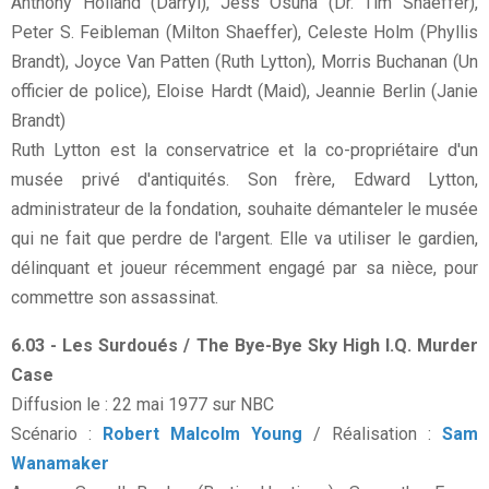
Anthony Holland (Darryl), Jess Osuna (Dr. Tim Shaeffer),
Peter S. Feibleman (Milton Shaeffer), Celeste Holm (Phyllis
Brandt), Joyce Van Patten (Ruth Lytton), Morris Buchanan (Un
officier de police), Eloise Hardt (Maid), Jeannie Berlin (Janie
Brandt)
Ruth Lytton est la conservatrice et la co-propriétaire d'un
musée privé d'antiquités. Son frère, Edward Lytton,
administrateur de la fondation, souhaite démanteler le musée
qui ne fait que perdre de l'argent. Elle va utiliser le gardien,
délinquant et joueur récemment engagé par sa nièce, pour
commettre son assassinat.
6.03 - Les Surdoués / The Bye-Bye Sky High I.Q. Murder
Case
Diffusion le : 22 mai 1977 sur NBC
Scénario :
Robert Malcolm Young
/ Réalisation :
Sam
Wanamaker