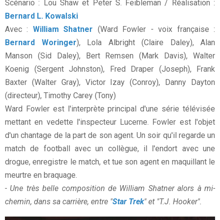
Scénario : Lou Shaw et Peter S. Feibleman / Réalisation :
Bernard L. Kowalski
Avec :
William Shatner
(Ward Fowler - voix française :
Bernard Woringer
), Lola Albright (Claire Daley), Alan
Manson (Sid Daley), Bert Remsen (Mark Davis), Walter
Koenig (Sergent Johnston), Fred Draper (Joseph), Frank
Baxter (Walter Gray), Victor Izay (Conroy), Danny Dayton
(directeur), Timothy Carey (Tony)
Ward Fowler est l'interprète principal d'une série télévisée
mettant en vedette l'inspecteur Lucerne. Fowler est l'objet
d'un chantage de la part de son agent. Un soir qu'il regarde un
match de football avec un collègue, il l'endort avec une
drogue, enregistre le match, et tue son agent en maquillant le
meurtre en braquage.
- Une très belle composition de William Shatner alors à mi-
chemin, dans sa carrière, entre "
Star Trek
" et "T.J. Hooker".