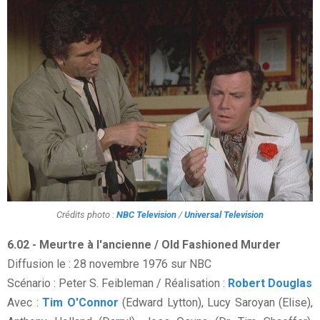
Crédits photo :
NBC Television
/
Universal Television
6.02 - Meurtre à l'ancienne / Old Fashioned Murder
Diffusion le : 28 novembre 1976 sur NBC
Scénario : Peter S. Feibleman / Réalisation :
Robert Douglas
Avec :
Tim O'Connor
(Edward Lytton), Lucy Saroyan (Elise),