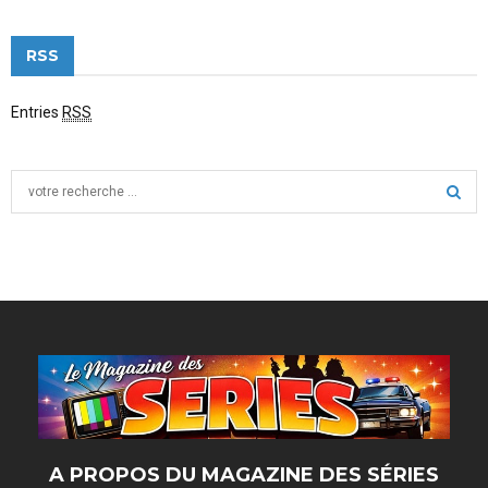
RSS
Entries
RSS
S
e
a
S
r
c
E
h
f
A
o
r
R
:
C
H
A PROPOS DU MAGAZINE DES SÉRIES