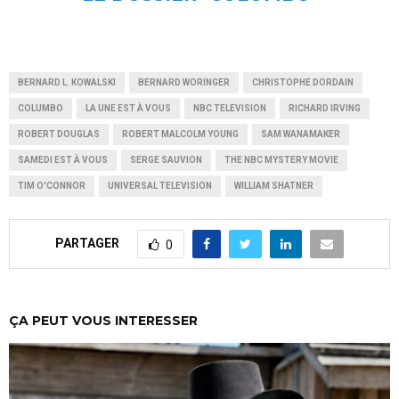
BERNARD L. KOWALSKI
BERNARD WORINGER
CHRISTOPHE DORDAIN
COLUMBO
LA UNE EST À VOUS
NBC TELEVISION
RICHARD IRVING
ROBERT DOUGLAS
ROBERT MALCOLM YOUNG
SAM WANAMAKER
SAMEDI EST À VOUS
SERGE SAUVION
THE NBC MYSTERY MOVIE
TIM O'CONNOR
UNIVERSAL TELEVISION
WILLIAM SHATNER
PARTAGER
0
ÇA PEUT VOUS INTERESSER