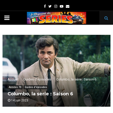
Facebook
Twitter
Instagram
Youtube
Email
PRIMARY
MENU
Accueil
Guides d'épisodes
Columbo, la série : Saison 6
Années 70
Guides d'épisodes
Columbo, la série : Saison 6
14 juin 2023