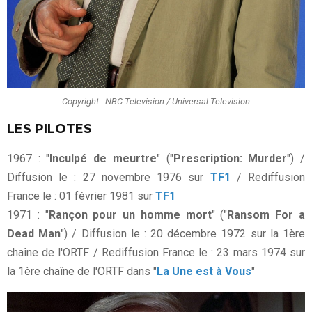
Copyright : NBC Television / Universal Television
LES PILOTES
1967 : "
Inculpé de meurtre
" ("
Prescription: Murder
") /
Diffusion le : 27 novembre 1976 sur
TF1
/ Rediffusion
France le : 01 février 1981 sur
TF1
1971 : "
Rançon pour un homme mort
" ("
Ransom For a
Dead Man
") / Diffusion le : 20 décembre 1972 sur la 1ère
chaîne de l'ORTF / Rediffusion France le : 23 mars 1974 sur
la 1ère chaîne de l'ORTF dans "
La Une est à Vous
"