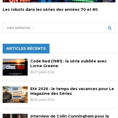
Les robots dans les séries des années 70 et 80
S
e
a
S
r
c
ARTICLES RÉCENTS
E
h
f
A
Code Red (1981) : la série oubliée avec
o
Lorne Greene
r
R
27 juillet 2026
:
C
Eté 2026 : le temps des vacances pour Le
H
Magazine des Séries
26 juillet 2026
Interview de Colin Cunningham pour la