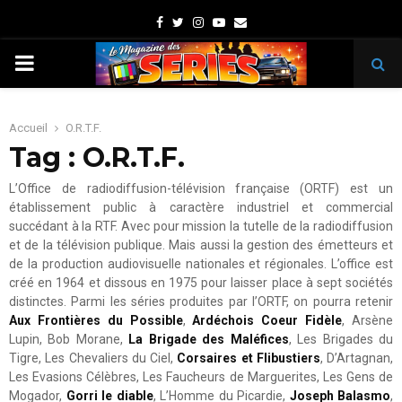
Facebook
Twitter
Instagram
Youtube
Email
PRIMARY
MENU
Accueil
O.R.T.F.
Tag : O.R.T.F.
L’Office de radiodiffusion-télévision française (ORTF) est un
établissement public à caractère industriel et commercial
succédant à la RTF. Avec pour mission la tutelle de la radiodiffusion
et de la télévision publique. Mais aussi la gestion des émetteurs et
de la production audiovisuelle nationales et régionales. L’office est
créé en 1964 et dissous en 1975 pour laisser place à sept sociétés
distinctes. Parmi les séries produites par l’ORTF, on pourra retenir
Aux Frontières du Possible
,
Ardéchois Coeur Fidèle
, Arsène
Lupin, Bob Morane,
La Brigade des Maléfices
, Les Brigades du
Tigre, Les Chevaliers du Ciel,
Corsaires et Flibustiers
, D’Artagnan,
Les Evasions Célèbres, Les Faucheurs de Marguerites, Les Gens de
Mogador,
Gorri le diable
, L’Homme du Picardie,
Joseph Balasmo
,