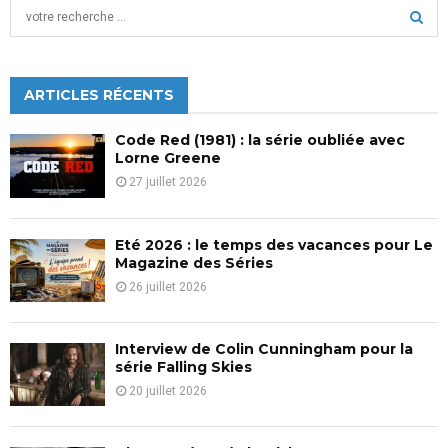
S
publications
e
a
S
r
c
ARTICLES RÉCENTS
E
h
f
A
Code Red (1981) : la série oubliée avec
o
Lorne Greene
r
R
27 juillet 2026
:
C
Eté 2026 : le temps des vacances pour Le
H
Magazine des Séries
26 juillet 2026
Interview de Colin Cunningham pour la
série Falling Skies
20 juillet 2026