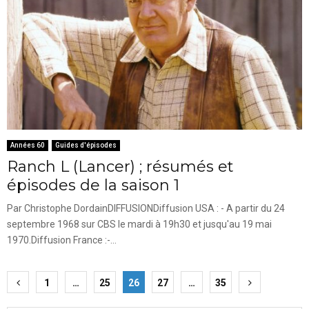
Années 60
Guides d'épisodes
Ranch L (Lancer) ; résumés et
épisodes de la saison 1
Par Christophe DordainDIFFUSIONDiffusion USA : - A partir du 24
septembre 1968 sur CBS le mardi à 19h30 et jusqu'au 19 mai
1970.Diffusion France :-...
Pagination
1
…
25
26
27
…
35
des