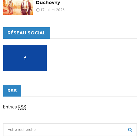
Duchovny
17 juillet 2026
RÉSEAU SOCIAL
RSS
Entries
RSS
S
e
a