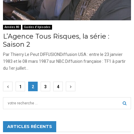
Années 80
Guides d'épisodes
L’Agence Tous Risques, la série :
Saison 2
Par Thierry Le Peut DIFFUSIONDiffusion USA : entre le 23 janvier
1983 et le 08 mars 1987 sur NBC.Diffusion française : TF1 à partir
du 1er juillet...
Pagination
1
2
3
4
des
S
publications
e
a
S
r
c
ARTICLES RÉCENTS
E
h