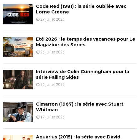
f
A
Code Red (1981) : la série oubliée avec
o
Lorne Greene
r
R
27 juillet 2026
:
C
Eté 2026 : le temps des vacances pour Le
H
Magazine des Séries
26 juillet 2026
Interview de Colin Cunningham pour la
série Falling Skies
20 juillet 2026
Cimarron (1967) : la série avec Stuart
Whitman
17 juillet 2026
Aquarius (2015) : la série avec David