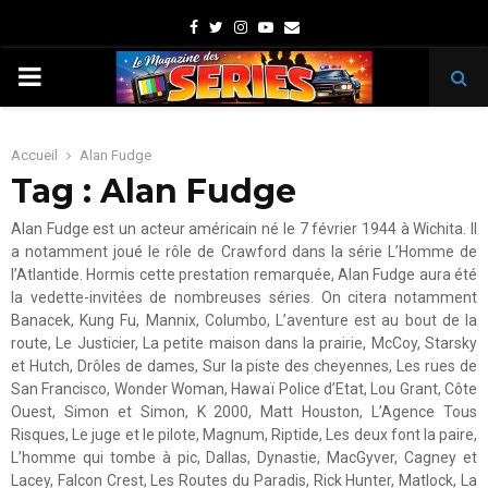
Facebook
Twitter
Instagram
Youtube
Email
PRIMARY
MENU
Accueil
Alan Fudge
Tag : Alan Fudge
Alan Fudge est un acteur américain né le 7 février 1944 à Wichita. Il
a notamment joué le rôle de Crawford dans la série L’Homme de
l’Atlantide. Hormis cette prestation remarquée, Alan Fudge aura été
la vedette-invitées de nombreuses séries. On citera notamment
Banacek, Kung Fu, Mannix, Columbo, L’aventure est au bout de la
route, Le Justicier, La petite maison dans la prairie, McCoy, Starsky
et Hutch, Drôles de dames, Sur la piste des cheyennes, Les rues de
San Francisco, Wonder Woman, Hawaï Police d’Etat, Lou Grant, Côte
Ouest, Simon et Simon, K 2000, Matt Houston, L’Agence Tous
Risques, Le juge et le pilote, Magnum, Riptide, Les deux font la paire,
L’homme qui tombe à pic, Dallas, Dynastie, MacGyver, Cagney et
Lacey, Falcon Crest, Les Routes du Paradis, Rick Hunter, Matlock, La