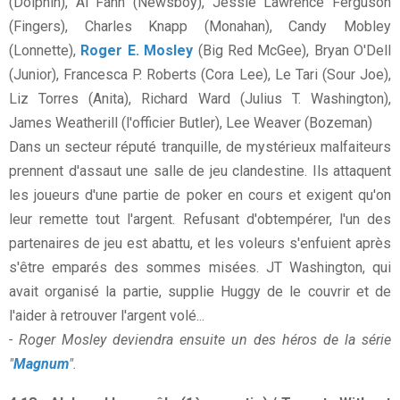
(Dolphin), Al Fann (Newsboy), Jessie Lawrence Ferguson
(Fingers), Charles Knapp (Monahan), Candy Mobley
(Lonnette),
Roger E. Mosley
(Big Red McGee), Bryan O'Dell
(Junior), Francesca P. Roberts (Cora Lee), Le Tari (Sour Joe),
Liz Torres (Anita), Richard Ward (Julius T. Washington),
James Weatherill (l'officier Butler), Lee Weaver (Bozeman)
Dans un secteur réputé tranquille, de mystérieux malfaiteurs
prennent d'assaut une salle de jeu clandestine. Ils attaquent
les joueurs d'une partie de poker en cours et exigent qu'on
leur remette tout l'argent. Refusant d'obtempérer, l'un des
partenaires de jeu est abattu, et les voleurs s'enfuient après
s'être emparés des sommes misées. JT Washington, qui
avait organisé la partie, supplie Huggy de le couvrir et de
l'aider à retrouver l'argent volé...
- Roger Mosley deviendra ensuite un des héros de la série
"
Magnum
".