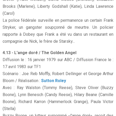
Brooks (Marlene), Liberty Godshall (Katie), Linda Lawrence
(Carol)
La police fédérale surveille en permanence un certain Frank
Stryker, un gangster soupçonné de meurtre. Un policier
rapporte à Dobey que Frank a été vu dans un restaurant en
compagnie de Nick, le frère de Starsky...
4.13 - L'ange doré / The Golden Angel
Diffusion le : 16 janvier 1979 sur ABC / Diffusion France le :
17 avril 1983 sur TF1
Scénario : Joe Reb Moffly, Robert Dellinger et George Arthur
Bloom / Réalisation :
Sutton Roley
Avec : Ray Walston (Tommy Reese), Steve Oliver (Buzzy
Boone), Lynn Benesch (Candy Reese), Hilary Beane (Camille
Boone), Richard Karron (Hammerlock Grange), Paula Victor
(Stella)
Buzzy Boone, un lutteur surnommé «l'ange doré», reçoit des