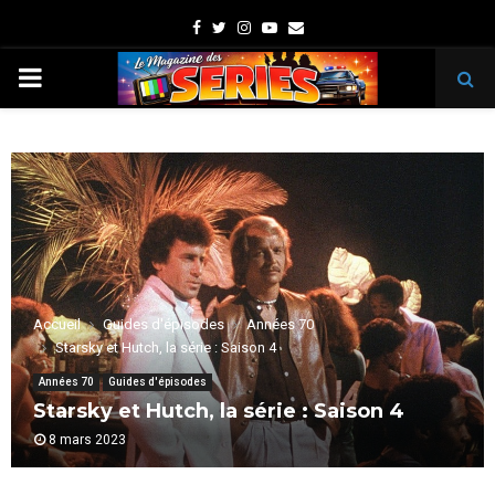
Facebook
Twitter
Instagram
Youtube
Email
PRIMARY
MENU
Accueil
Guides d'épisodes
Années 70
Starsky et Hutch, la série : Saison 4
Années 70
Guides d'épisodes
Starsky et Hutch, la série : Saison 4
8 mars 2023