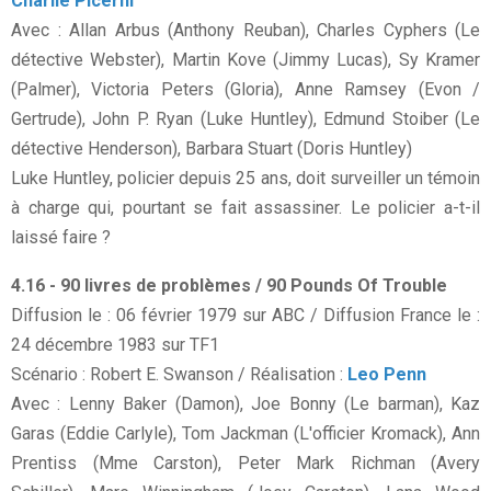
Charlie Picerni
Avec : Allan Arbus (Anthony Reuban), Charles Cyphers (Le
détective Webster), Martin Kove (Jimmy Lucas), Sy Kramer
(Palmer), Victoria Peters (Gloria), Anne Ramsey (Evon /
Gertrude), John P. Ryan (Luke Huntley), Edmund Stoiber (Le
détective Henderson), Barbara Stuart (Doris Huntley)
Luke Huntley, policier depuis 25 ans, doit surveiller un témoin
à charge qui, pourtant se fait assassiner. Le policier a-t-il
laissé faire ?
4.16 - 90 livres de problèmes / 90 Pounds Of Trouble
Diffusion le : 06 février 1979 sur ABC / Diffusion France le :
24 décembre 1983 sur TF1
Scénario : Robert E. Swanson / Réalisation :
Leo Penn
Avec : Lenny Baker (Damon), Joe Bonny (Le barman), Kaz
Garas (Eddie Carlyle), Tom Jackman (L'officier Kromack), Ann
Prentiss (Mme Carston), Peter Mark Richman (Avery