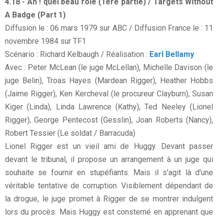
4.18 - Ah ! quel beau rôle (1ère partie) / Targets Without
A Badge (Part 1)
Diffusion le : 06 mars 1979 sur ABC / Diffusion France le : 11
novembre 1984 sur TF1
Scénario : Richard Kelbaugh / Réalisation :
Earl Bellamy
Avec : Peter McLean (le juge McLellan), Michelle Davison (le
juge Belin), Troas Hayes (Mardean Rigger), Heather Hobbs
(Jaime Rigger), Ken Kercheval (le procureur Clayburn), Susan
Kiger (Linda), Linda Lawrence (Kathy), Ted Neeley (Lionel
Rigger), George Pentecost (Gesslin), Joan Roberts (Nancy),
Robert Tessier (Le soldat / Barracuda)
Lionel Rigger est un vieil ami de Huggy. Devant passer
devant le tribunal, il propose un arrangement à un juge qui
souhaite se fournir en stupéfiants. Mais il s'agit là d'une
véritable tentative de corruption. Visiblement dépendant de
la drogue, le juge promet à Rigger de se montrer indulgent
lors du procès. Mais Huggy est consterné en apprenant que