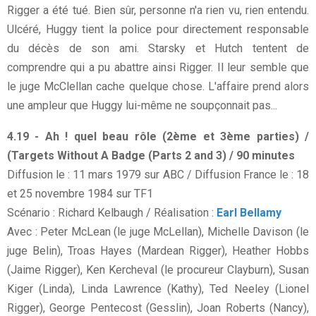
Rigger a été tué. Bien sûr, personne n'a rien vu, rien entendu.
Ulcéré, Huggy tient la police pour directement responsable
du décès de son ami. Starsky et Hutch tentent de
comprendre qui a pu abattre ainsi Rigger. Il leur semble que
le juge McClellan cache quelque chose. L'affaire prend alors
une ampleur que Huggy lui-même ne soupçonnait pas...
4.19 - Ah ! quel beau rôle (2ème et 3ème parties) /
(Targets Without A Badge (Parts 2 and 3) / 90 minutes
Diffusion le : 11 mars 1979 sur ABC / Diffusion France le : 18
et 25 novembre 1984 sur TF1
Scénario : Richard Kelbaugh / Réalisation :
Earl Bellamy
Avec : Peter McLean (le juge McLellan), Michelle Davison (le
juge Belin), Troas Hayes (Mardean Rigger), Heather Hobbs
(Jaime Rigger), Ken Kercheval (le procureur Clayburn), Susan
Kiger (Linda), Linda Lawrence (Kathy), Ted Neeley (Lionel
Rigger), George Pentecost (Gesslin), Joan Roberts (Nancy),