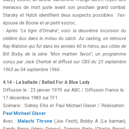
menaces de mort juste avant son prochain grand combat.
Starsky et Hutch identifient deux suspects possibles : l'ex-
épouse de Boone et un petit escroc...
- Après "Le tigre d'Omaha", voici la deuxième incursion du
célèbre duo dans le milieu du catch. Au casting, on retrouve
Ray Walston qui fut dans les années 60 le héros, aux côtés de
Bill Bixby, de la série "Mon martien favori", un programme
conçu par Jack Chertok et diffusé sur CBS du 23 septembre
1963 au 04 septembre 1966.
4.14 - La ballade / Ballad For A Blue Lady
Diffusion le : 23 janvier 1979 sur ABC / Diffusion France le :
17 décembre 1983 sur TF1
Scénario : Sidney Ellis et Paul Michael Glaser / Réalisation :
Paul Michael Glaser
Avec :
Malachi Throne
(Joe Finch), Bobby A. (Le barman),
Sandy Baron (Harry Ownes), Dominic Barto (Charlie Baron),