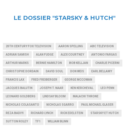
LE DOSSIER "STARSKY & HUTCH"
20TH CENTURY FOX TELEVISION
AARON SPELLING
ABC TELEVISION
ADRIAN SAMISH
ALAN FUDGE
ALEX COURTNEY
ANTONIO FARGAS
ARTHUR MARKS
BERNIE HAMILTON
BOB KELLJAN
CHARLIE PICERNI
CHRISTOPHE DORDAIN
DAVID SOUL
DON WEIS
EARL BELLAMY
FRANCIS LAX
FRED FREIBERGER
GEORGE MCCOWAN
JACQUES BALUTIN
JOSEPH T. NAAR
KEN KERCHEVAL
LEO PENN
LEONARD GOLDBERG
LINDSAY BLOOM
MALACHI THRONE
NICHOLAS COLASANTO
NICHOLAS SGARRO
PAUL MICHAEL GLASER
REZA BADIYI
RICHARD LYNCH
RICK EDELSTEIN
STARSKY ET HUTCH
SUTTON ROLEY
TF1
WILLIAM BLINN