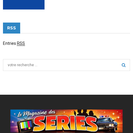
RSS
Entries
RSS
S
e
a
S
r
c
E
h
f
A
o
r
R
:
C