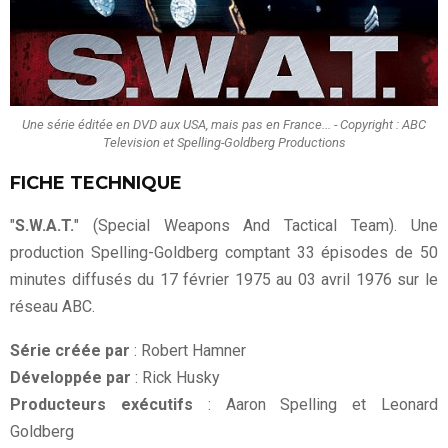
Une série éditée en DVD aux USA, mais pas en France... - Copyright : ABC
Television et Spelling-Goldberg Productions
FICHE TECHNIQUE
"
S.W.A.T.
" (Special Weapons And Tactical Team). Une
production Spelling-Goldberg comptant 33 épisodes de 50
minutes diffusés du 17 février 1975 au 03 avril 1976 sur le
réseau ABC.
Série créée par
: Robert Hamner
Développée par
: Rick Husky
Producteurs exécutifs
: Aaron Spelling et Leonard
Goldberg