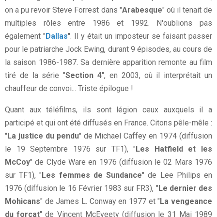
on a pu revoir Steve Forrest dans "
Arabesque
" où il tenait de
multiples rôles entre 1986 et 1992. N'oublions pas
également "
Dallas
". Il y était un imposteur se faisant passer
pour le patriarche Jock Ewing, durant 9 épisodes, au cours de
la saison 1986-1987. Sa dernière apparition remonte au film
tiré de la série "
Section 4
", en 2003, où il interprétait un
chauffeur de convoi... Triste épilogue !
Quant aux téléfilms, ils sont légion ceux auxquels il a
participé et qui ont été diffusés en France. Citons pêle-mêle :
"
La justice du pendu
" de Michael Caffey en 1974 (diffusion
le 19 Septembre 1976 sur TF1), "
Les Hatfield et les
McCoy
" de Clyde Ware en 1976 (diffusion le 02 Mars 1976
sur TF1), "
Les femmes de Sundance
" de Lee Philips en
1976 (diffusion le 16 Février 1983 sur FR3), "
Le dernier des
Mohicans
" de James L. Conway en 1977 et "
La vengeance
du forçat
" de Vincent McEveety (diffusion le 31 Mai 1989