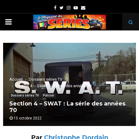
Facebook
Twitter
Instagram
Youtube
Email
PRIMARY
MENU
Accueil
Dossiers séries TV
Section 4 – SWAT : La série des années 70
Dossiers séries TV
Policier
Section 4 – SWAT : La série des années
70
15 octobre 2022
Par
Christophe Dordain