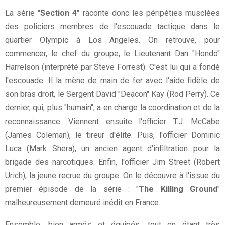
La série "
Section 4
" raconte donc les péripéties musclées
des policiers membres de l'escouade tactique dans le
quartier Olympic à Los Angeles. On retrouve, pour
commencer, le chef du groupe, le Lieutenant Dan "Hondo"
Harrelson (interprété par Steve Forrest). C'est lui qui a fondé
l'escouade. Il la mène de main de fer avec l'aide fidèle de
son bras droit, le Sergent David "Deacon" Kay (Rod Perry). Ce
dernier, qui, plus "humain", a en charge la coordination et de la
reconnaissance. Viennent ensuite l'officier T.J. McCabe
(James Coleman), le tireur d'élite. Puis, l'officier Dominic
Luca (Mark Shera), un ancien agent d'infiltration pour la
brigade des narcotiques. Enfin, l'officier Jim Street (Robert
Urich), la jeune recrue du groupe. On le découvre à l'issue du
premier épisode de la série : "
The Killing Ground
"
malheureusement demeuré inédit en France.
Ensemble, bien armés et équipés, tout en étant très