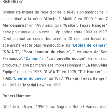
Rick Husky
Scénariste majeur de l'âge d'or de la télévision américaine, il
a contribué à la série "
Alerte à Malibu
" en 2000, "
Les 7
Mercenaires
" en 1998 ainsi qu'à "
Walker, Texas Ranger
",
série pour laquelle il a écrit 11 épisodes entre 1993 et 1997.
C'est surtout au cours des années 70 que son travail de
scénariste est le plus remarquable sur "
Drôles de dames
",
"
S.W.A.T.
", "
Pour l'amour du risque
", "
Les rues de San
Francisco
", "
Cannon
" et "
La nouvelle équipe
". En tant que
producteur, son palmarès est impressionnant : "
La Nouvelle
Equipe
" donc, en 1968, "
S.W.A.T.
" en 1975, "
T.J. Hooker
" en
1982, "
L'enfer du devoir
" en 1987, "
Walker, Texas Ranger
"
en 1993 et "
Martial Law
" en 1998.
Robert Hamner
Décédé le 25 avril 1996 à Los Angeles, Robert Hamner était