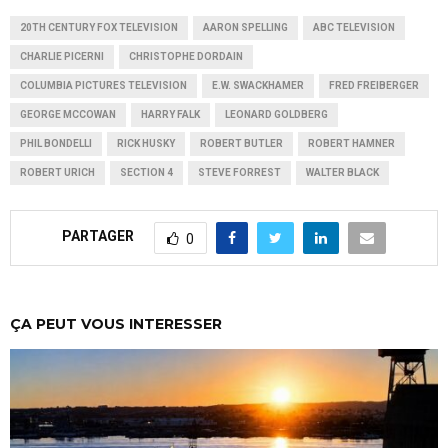
20TH CENTURY FOX TELEVISION
AARON SPELLING
ABC TELEVISION
CHARLIE PICERNI
CHRISTOPHE DORDAIN
COLUMBIA PICTURES TELEVISION
E.W. SWACKHAMER
FRED FREIBERGER
GEORGE MCCOWAN
HARRY FALK
LEONARD GOLDBERG
PHIL BONDELLI
RICK HUSKY
ROBERT BUTLER
ROBERT HAMNER
ROBERT URICH
SECTION 4
STEVE FORREST
WALTER BLACK
PARTAGER
0
ÇA PEUT VOUS INTERESSER