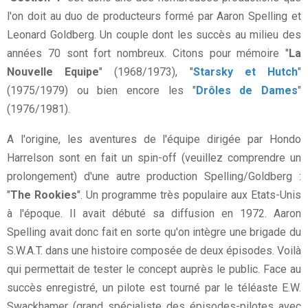
l'on doit au duo de producteurs formé par Aaron Spelling et
Leonard Goldberg. Un couple dont les succès au milieu des
années 70 sont fort nombreux. Citons pour mémoire "
La
Nouvelle Equipe
" (1968/1973), "
Starsky et Hutch
"
(1975/1979) ou bien encore les "
Drôles de Dames
"
(1976/1981).
A l'origine, les aventures de l'équipe dirigée par Hondo
Harrelson sont en fait un spin-off (veuillez comprendre un
prolongement) d'une autre production Spelling/Goldberg :
"
The Rookies
". Un programme très populaire aux Etats-Unis
à l'époque. Il avait débuté sa diffusion en 1972. Aaron
Spelling avait donc fait en sorte qu'on intègre une brigade du
S.W.A.T. dans une histoire composée de deux épisodes. Voilà
qui permettait de tester le concept auprès le public. Face au
succès enregistré, un pilote est tourné par le téléaste E.W.
Swackhamer (grand spécialiste des épisodes-pilotes avec