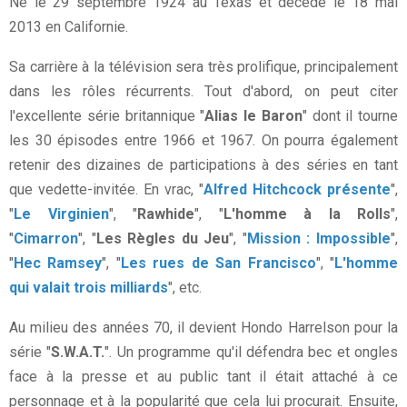
Né le 29 septembre 1924 au Texas et décédé le 18 mai
2013 en Californie.
Sa carrière à la télévision sera très prolifique, principalement
dans les rôles récurrents. Tout d'abord, on peut citer
l'excellente série britannique "
Alias le Baron
" dont il tourne
les 30 épisodes entre 1966 et 1967. On pourra également
retenir des dizaines de participations à des séries en tant
que vedette-invitée. En vrac, "
Alfred Hitchcock présente
",
"
Le Virginien
", "
Rawhide
", "
L'homme à la Rolls
",
"
Cimarron
", "
Les Règles du Jeu
", "
Mission : Impossible
",
"
Hec Ramsey
", "
Les rues de San Francisco
", "
L'homme
qui valait trois milliards
", etc.
Au milieu des années 70, il devient Hondo Harrelson pour la
série "
S.W.A.T.
". Un programme qu'il défendra bec et ongles
face à la presse et au public tant il était attaché à ce
personnage et à la popularité que cela lui procurait. Ensuite,