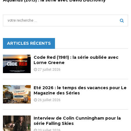
S
e
a
S
r
c
ARTICLES RÉCENTS
E
h
f
A
Code Red (1981) : la série oubliée avec
o
Lorne Greene
r
R
27 juillet 2026
:
C
Eté 2026 : le temps des vacances pour Le
H
Magazine des Séries
26 juillet 2026
Interview de Colin Cunningham pour la
série Falling Skies
20 juillet 2026