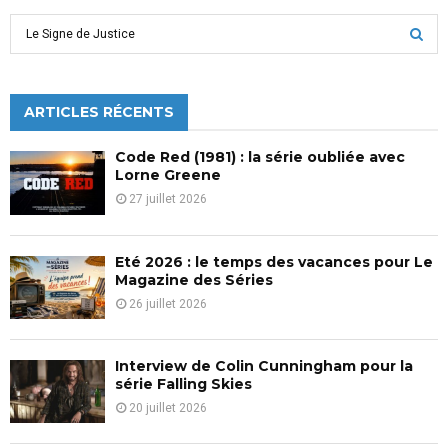
des
S
publications
e
a
S
r
c
ARTICLES RÉCENTS
E
h
f
A
Code Red (1981) : la série oubliée avec
o
Lorne Greene
r
R
27 juillet 2026
:
C
Eté 2026 : le temps des vacances pour Le
H
Magazine des Séries
26 juillet 2026
Interview de Colin Cunningham pour la
série Falling Skies
20 juillet 2026