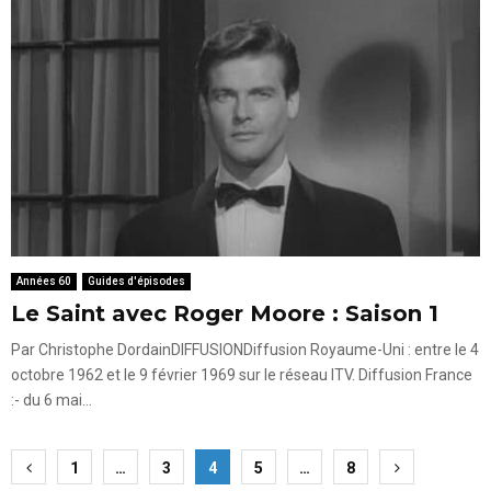
Années 60
Guides d'épisodes
Le Saint avec Roger Moore : Saison 1
Par Christophe DordainDIFFUSIONDiffusion Royaume-Uni : entre le 4
octobre 1962 et le 9 février 1969 sur le réseau ITV. Diffusion France
:- du 6 mai...
Pagination
1
…
3
4
5
…
8