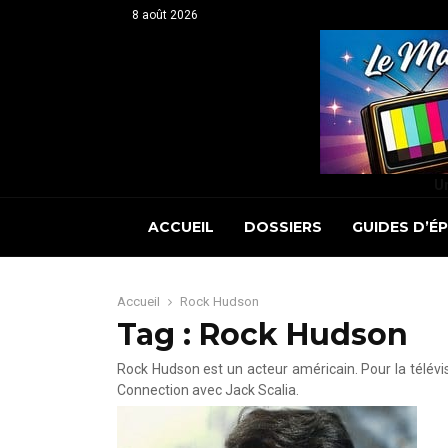
8 août 2026
Un
ACCUEIL
DOSSIERS
GUIDES D’É
Accueil
Rock Hudson
Tag : Rock Hudson
Rock Hudson est un acteur américain. Pour la télévisio
Connection avec Jack Scalia.