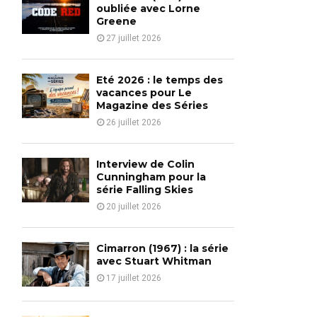
o
oubliée avec Lorne
r
Greene
R
:
27 juillet 2026
C
H
Eté 2026 : le temps des
vacances pour Le
Magazine des Séries
26 juillet 2026
Interview de Colin
Cunningham pour la
série Falling Skies
20 juillet 2026
Cimarron (1967) : la série
avec Stuart Whitman
17 juillet 2026