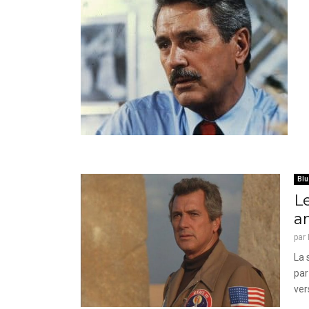
Blu
L
a
par
La 
par
ver