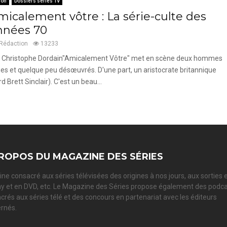
ion
Dossiers séries TV
micalement vôtre : La série-culte des
nnées 70
Rédaction
13233
 Christophe Dordain"Amicalement Vôtre" met en scène deux hommes
hes et quelque peu désœuvrés. D'une part, un aristocrate britannique
rd Brett Sinclair). C'est un beau...
ROPOS DU MAGAZINE DES SÉRIES
ne consacré aux séries télévisées des origines à nos jours, aux sorties 
ay et en DVD, etc. Le Magazine des Séries propose également des podc
crés aux séries télé et des concours en partenariat avec les éditeurs
rnés.