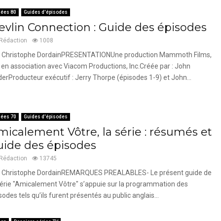
ées 80
Guides d'épisodes
evlin Connection : Guide des épisodes
Rédaction
1008
 Christophe DordainPRESENTATIONUne production Mammoth Films,
. en association avec Viacom Productions, Inc.Créée par : John
derProducteur exécutif : Jerry Thorpe (épisodes 1-9) et John...
ées 70
Guides d'épisodes
micalement Vôtre, la série : résumés et
uide des épisodes
Rédaction
13745
 Christophe DordainREMARQUES PREALABLES- Le présent guide de
série "Amicalement Vôtre" s’appuie sur la programmation des
sodes tels qu’ils furent présentés au public anglais...