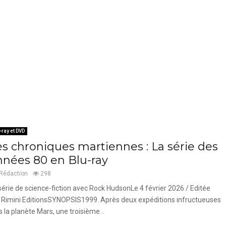
-ray et DVD
es chroniques martiennes : La série des
nnées 80 en Blu-ray
Rédaction
298
série de science-fiction avec Rock HudsonLe 4 février 2026 / Editée
 Rimini EditionsSYNOPSIS1999. Après deux expéditions infructueuses
s la planète Mars, une troisième...