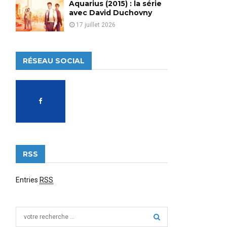
Aquarius (2015) : la série
avec David Duchovny
17 juillet 2026
RÉSEAU SOCIAL
RSS
Entries
RSS
S
e