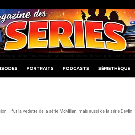
 voyage dans l'univers des séries télévisées des origines à nos jou
PISODES
PORTRAITS
PODCASTS
SÉRIETHÈQUE
n, il fut la vedette de la série McMillan, mais aussi de la série Devlin