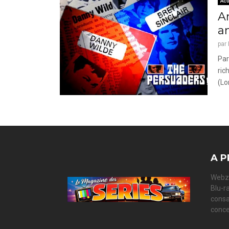
Act
A
a
par
Par
ric
(Lo
A P
Webzi
Blu-r
consa
conce