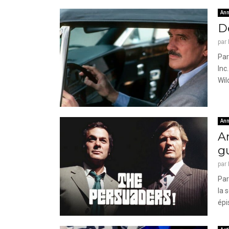
Ann
D
par
Par
Inc
Wil
Ann
A
g
par
Par
la 
épi