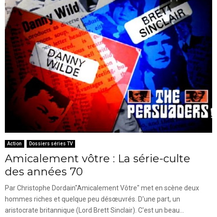
Action
Dossiers séries TV
Amicalement vôtre : La série-culte
des années 70
Par Christophe Dordain"Amicalement Vôtre" met en scène deux
hommes riches et quelque peu désœuvrés. D'une part, un
aristocrate britannique (Lord Brett Sinclair). C'est un beau...