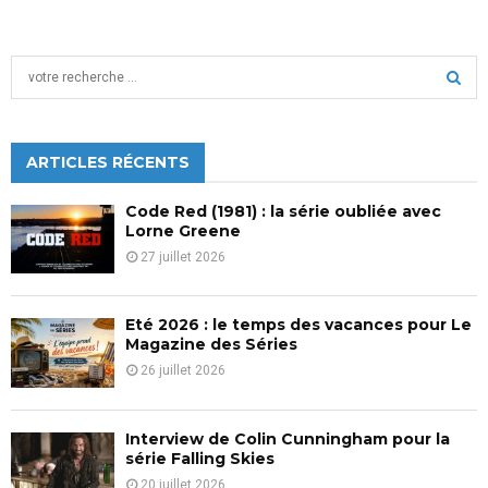
S
e
a
S
r
c
ARTICLES RÉCENTS
E
h
f
A
Code Red (1981) : la série oubliée avec
o
Lorne Greene
r
R
27 juillet 2026
:
C
Eté 2026 : le temps des vacances pour Le
H
Magazine des Séries
26 juillet 2026
Interview de Colin Cunningham pour la
série Falling Skies
20 juillet 2026