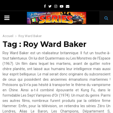
Facebook
Twitter
Instagram
Youtube
Email
PRIMARY
MENU
Accueil
Roy Ward Baker
Tag : Roy Ward Baker
Roy Ward Baker est un réalisateur britannique. Il fut un touche-à-
tout talentueux. On lui doit Quatermass ou Les Monstres de l’Espace
(1967). Un film dans lequel les martiens, avant de quitter notre
chère planète, ont laissé aux humains leur intelligence mais aussi
leur esprit belliqueux. Le mal serait donc originaire du subconscient
de ceux qui possèdent des anciennes émanations martiennes !
Précisons qu’il n’a pas hésité à transporter le thème du vampirisme
en Chine. Ainsi a-t-il combiné épouvante et Kung Fu, dans le
formidable Les Sept Vampires d’Or (1974). Un must du genre. Parmi
ses autres films, nombreux furent produits par la célèbre firme
Hammer. Enfin, pour la télévision, on retiendra les séries Zéro Un
Londres, Alias Le Baron, Les Champions, Département S,