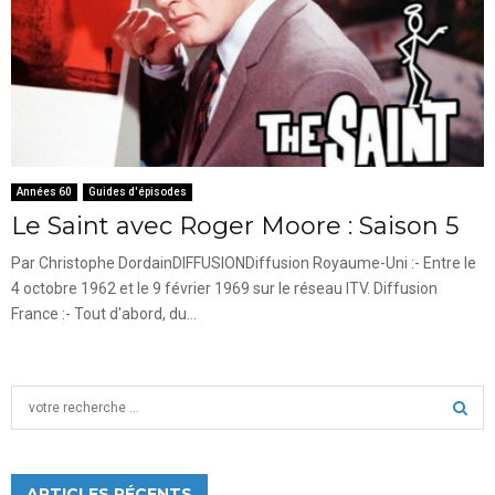
Années 60
Guides d'épisodes
Le Saint avec Roger Moore : Saison 5
Par Christophe DordainDIFFUSIONDiffusion Royaume-Uni :- Entre le
4 octobre 1962 et le 9 février 1969 sur le réseau ITV. Diffusion
France :- Tout d'abord, du...
S
e
a
S
r
c
ARTICLES RÉCENTS