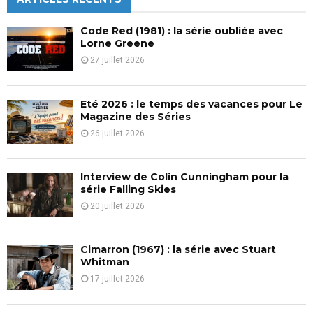
E
h
f
A
Code Red (1981) : la série oubliée avec
o
Lorne Greene
r
R
27 juillet 2026
:
C
Eté 2026 : le temps des vacances pour Le
H
Magazine des Séries
26 juillet 2026
Interview de Colin Cunningham pour la
série Falling Skies
20 juillet 2026
Cimarron (1967) : la série avec Stuart
Whitman
17 juillet 2026