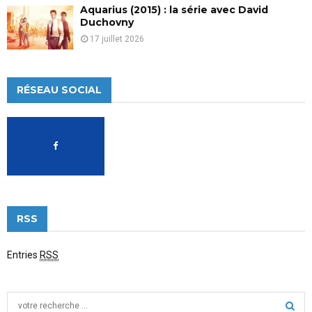
Aquarius (2015) : la série avec David
Duchovny
17 juillet 2026
RÉSEAU SOCIAL
RSS
Entries
RSS
S