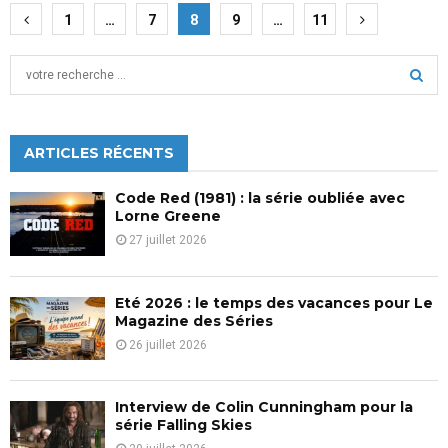
Pagination
1
…
7
8
9
…
11
des
S
publications
e
a
S
r
c
ARTICLES RÉCENTS
E
h
f
A
Code Red (1981) : la série oubliée avec
o
Lorne Greene
r
R
27 juillet 2026
:
C
Eté 2026 : le temps des vacances pour Le
H
Magazine des Séries
26 juillet 2026
Interview de Colin Cunningham pour la
série Falling Skies