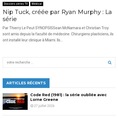
Dossiers séries TV
Médical
Nip Tuck, créée par Ryan Murphy : La
série
Par Thierry Le Peut SYNOPSISSean McNamara et Christian Troy
sont amis depuis la faculté de médecine. Chirurgiens plasticiens, ils
ont installé leur clinique à Miami. Ils...
S
e
a
S
r
c
ARTICLES RÉCENTS
E
h
f
A
Code Red (1981) : la série oubliée avec
o
Lorne Greene
r
R
27 juillet 2026
:
C