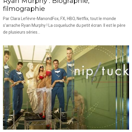
Ryan Murphy : Biographie,
filmographie
Par Clara Lefèvre-ManondFox, FX, HBO, Netflix, tout le monde
s’arrache Ryan Murphy ! La coqueluche du petit écran. Il est le père
de plusieurs séries...