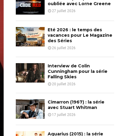
o
oubliée avec Lorne Greene
r
R
27 juillet 2026
:
C
Eté 2026 : le temps des
H
vacances pour Le Magazine
des Séries
26 juillet 2026
Interview de Colin
Cunningham pour la série
Falling Skies
20 juillet 2026
Cimarron (1967) : la série
avec Stuart Whitman
17 juillet 2026
Aquarius (2015) : la série