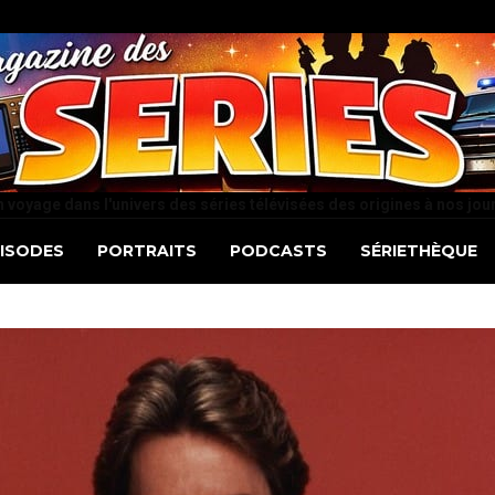
 voyage dans l'univers des séries télévisées des origines à nos jou
PISODES
PORTRAITS
PODCASTS
SÉRIETHÈQUE