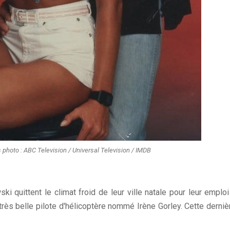
s photo : ABC Television / Universal Television / IMDB
 quittent le climat froid de leur ville natale pour leur emploi
rès belle pilote d'hélicoptère nommé Irène Gorley. Cette derniè