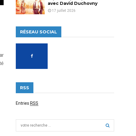
avec David Duchovny
17 juillet 2026
RÉSEAU SOCIAL
ar
té
RSS
Entries
RSS
S
e
a