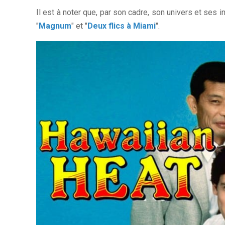
Il est à noter que, par son cadre, son univers et ses in
"
Magnum
" et "
Deux flics à Miami
".