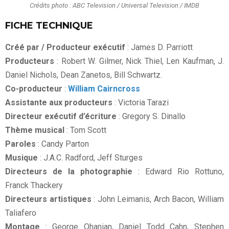
Crédits photo : ABC Television / Universal Television / IMDB
FICHE TECHNIQUE
Créé par / Producteur exécutif
: James D. Parriott
Producteurs
: Robert W. Gilmer, Nick Thiel, Len Kaufman, J.
Daniel Nichols, Dean Zanetos, Bill Schwartz.
Co-producteur
:
William Cairncross
Assistante aux producteurs
: Victoria Tarazi
Directeur exécutif d’écriture
: Gregory S. Dinallo
Thème musical
: Tom Scott
Paroles
: Candy Parton
Musique
: J.A.C. Radford, Jeff Sturges
Directeurs de la photographie
: Edward Rio Rottuno,
Franck Thackery
Directeurs artistiques
: John Leimanis, Arch Bacon, William
Taliafero
Montage
: George Ohanian, Daniel Todd Cahn, Stephen