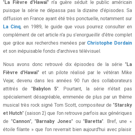
"
La Fièvre d'Hawaï
" n’a guère séduit le public américain
puisque la série ne dépassa pas la dizaine d’épisodes. Sa
diffusion en France ayant été très ponctuelle, notamment sur
La Cinq
, en 1989, le guide que vous pourrez consulter en
complément de cet article n'a pu s’enorgueillir d’être complet
que grâce aux recherches menées par
Christophe Dordain
et son inépuisable fonds d'archives télévisuel.
Nous avons donc retrouvé dix épisodes de la série "
La
Fièvre d'Hawaï
" et un pilote réalisé par le vétéran Mike
Vejar, devenu dans les années 90 l’un des collaborateurs
attitrés de "
Babylon 5
". Pourtant, la série n’était pas
spécialement désagréable, emmenée de plus par un thème
musical très rock signé Tom Scott, compositeur de "
Starsky
et Hutch
" (saison 2) que l’on retrouve parfois aux génériques
de "
Cannon
", "
Barnaby Jones
" ou "
Baretta
". Bref, une «
étoile filante » que l’on reverrait bien aujourd'hui avec plaisir.