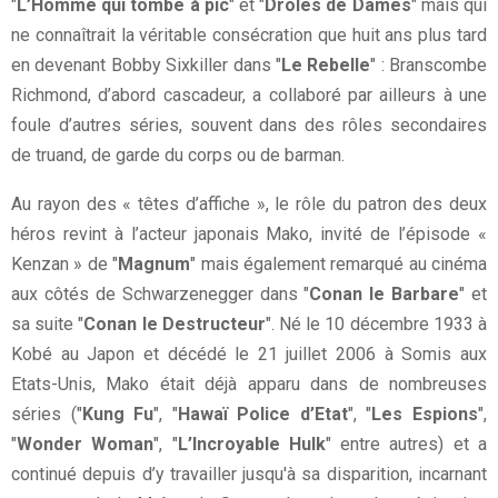
"
L’Homme qui tombe à pic
" et "
Drôles de Dames
" mais qui
ne connaîtrait la véritable consécration que huit ans plus tard
en devenant Bobby Sixkiller dans "
Le Rebelle
" : Branscombe
Richmond, d’abord cascadeur, a collaboré par ailleurs à une
foule d’autres séries, souvent dans des rôles secondaires
de truand, de garde du corps ou de barman.
Au rayon des « têtes d’affiche », le rôle du patron des deux
héros revint à l’acteur japonais Mako, invité de l’épisode «
Kenzan » de "
Magnum
" mais également remarqué au cinéma
aux côtés de Schwarzenegger dans "
Conan le Barbare
" et
sa suite "
Conan le Destructeur
". Né le 10 décembre 1933 à
Kobé au Japon et décédé le 21 juillet 2006 à Somis aux
Etats-Unis, Mako était déjà apparu dans de nombreuses
séries ("
Kung Fu
", "
Hawaï Police d’Etat
", "
Les Espions
",
"
Wonder Woman
", "
L’Incroyable Hulk
" entre autres) et a
continué depuis d’y travailler jusqu'à sa disparition, incarnant