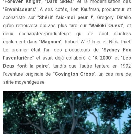
"
Forever Knight
", "
Dark Skies
" et la modernisation des
"
Envahisseurs
". A ses côtés, Len Kaufman, producteur et
scénariste sur "
Shérif fais-moi peur !
", Gregory Dinallo
qu’on retrouvera dix ans plus tard sur "
Waikiki Ouest
", et
deux scénaristes-producteurs qui se sont illustrés
également dans "
Magnum
", Robert W. Gilmer et Nick Thiel.
Le premier était l’un des producteurs de "
Sydney Fox
l’aventurière
" et avait déjà collaboré à "
K 2000
" et "
Les
Deux font la paire
", tandis que l’autre tentera en 1992
l’aventure originale de "
Covington Cross
", un cas rare de
série moyenâgeuse.