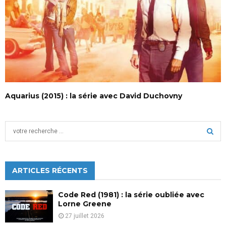
Aquarius (2015) : la série avec David Duchovny
S
e
a
S
r
c
ARTICLES RÉCENTS
E
h
f
A
Code Red (1981) : la série oubliée avec
o
Lorne Greene
r
R
27 juillet 2026
: