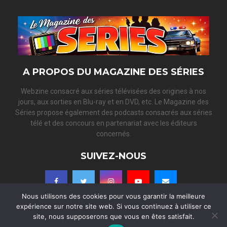
A
o
r
R
:
C
H
A PROPOS DU MAGAZINE DES SÉRIES
Webzine consacré aux séries télévisées des origines à nos
jours, aux sorties en Blu-ray et en DVD, etc. Le Magazine des
Séries propose également des podcasts consacrés aux séries
télé et des concours en partenariat avec les éditeurs
concernés.
SUIVEZ-NOUS
Nous utilisons des cookies pour vous garantir la meilleure
expérience sur notre site web. Si vous continuez à utiliser ce
site, nous supposerons que vous en êtes satisfait.