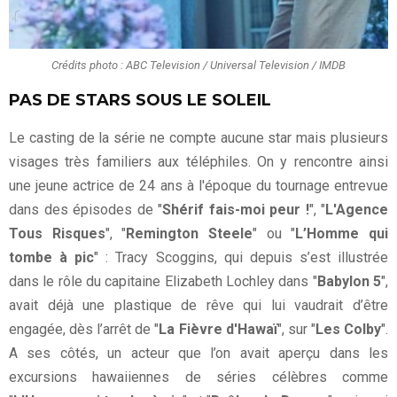
Crédits photo : ABC Television / Universal Television / IMDB
PAS DE STARS SOUS LE SOLEIL
Le casting de la série ne compte aucune star mais plusieurs
visages très familiers aux téléphiles. On y rencontre ainsi
une jeune actrice de 24 ans à l'époque du tournage entrevue
dans des épisodes de "
Shérif fais-moi peur !
", "
L'Agence
Tous Risques
", "
Remington Steele
" ou "
L’Homme qui
tombe à pic
" : Tracy Scoggins, qui depuis s’est illustrée
dans le rôle du capitaine Elizabeth Lochley dans "
Babylon 5
",
avait déjà une plastique de rêve qui lui vaudrait d’être
engagée, dès l’arrêt de "
La Fièvre d'Hawaï
", sur "
Les Colby
".
A ses côtés, un acteur que l’on avait aperçu dans les
excursions hawaiiennes de séries célèbres comme