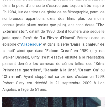
dans la peau d’une sorte d’escroc pas toujours très inspiré.
En 1984, l’un des titres de gloire de sa filmographie, parmi de
nombreuses apparitions dans des films plus ou moins
connus (mais plutôt moins que plus), est sans doute "
The
Exterminator
", datant de 1980, dont il tournera une séquelle
juste après l’arrêt de "
La Fièvre d'Hawaï
". Entrevu dans un
épisode d’"
Arabesque
" et dans la série "
Dans la chaleur de
la nuit
" ainsi que dans "
Falcon Crest
" en 1989 (il y est
Walker Daniels), Ginty s’est essayé ensuite à la réalisation,
passant derrière les caméras de séries telles que "
Xéna
Princesse guerrière
", "
Demain à la Une
", "
Dream On
" ou
"
Charmed
". Ayant stoppé net sa carrière d'acteur en 1999,
Robert Ginty est décédé le 21 septembre 2009 à Los
Angeles, à l'âge de 61 ans.