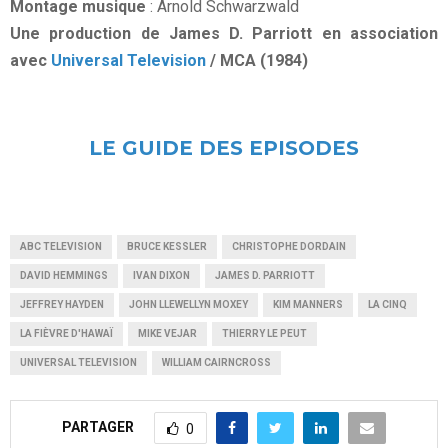
Montage musique
: Arnold Schwarzwald
Une production de James D. Parriott en association
avec
Universal Television
/ MCA (1984)
LE GUIDE DES EPISODES
ABC TELEVISION
BRUCE KESSLER
CHRISTOPHE DORDAIN
DAVID HEMMINGS
IVAN DIXON
JAMES D. PARRIOTT
JEFFREY HAYDEN
JOHN LLEWELLYN MOXEY
KIM MANNERS
LA CINQ
LA FIÈVRE D'HAWAÏ
MIKE VEJAR
THIERRY LE PEUT
UNIVERSAL TELEVISION
WILLIAM CAIRNCROSS
PARTAGER
0