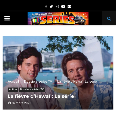
Facebook
Twitter
Instagram
Youtube
Email
PRIMARY
MENU
Accueil
Dossiers séries TV
La fièvre d’Hawaï : La série
Action
Dossiers séries TV
La fièvre d’Hawaï : La série
26 mars 2023