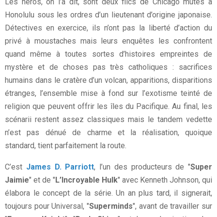
Les héros, on l’a dit, sont deux flics de Chicago mutés à
Honolulu sous les ordres d’un lieutenant d’origine japonaise.
Détectives en exercice, ils n’ont pas la liberté d’action du
privé à moustaches mais leurs enquêtes les confrontent
quand même à toutes sortes d’histoires empreintes de
mystère et de choses pas très catholiques : sacrifices
humains dans le cratère d’un volcan, apparitions, disparitions
étranges, l’ensemble mise à fond sur l’exotisme teinté de
religion que peuvent offrir les îles du Pacifique. Au final, les
scénarii restent assez classiques mais le tandem vedette
n’est pas dénué de charme et la réalisation, quoique
standard, tient parfaitement la route.
C’est
James D. Parriott
, l’un des producteurs de "
Super
Jaimie
" et de "
L’Incroyable Hulk
" avec Kenneth Johnson, qui
élabora le concept de la série. Un an plus tard, il signerait,
toujours pour Universal, "
Superminds
", avant de travailler sur