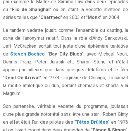
par exemple le Maître de Sammo Law dans deux épisodes
du "
Flic de Shanghai
" ou en étant la vedette invitées de
séries telles que "
Charmed
" en 2003 et "
Monk
" en 2004.
Le tandem vedette jouait, comme l’ensemble du casting, la
carte de l’anonymat relatif. Dans le rôle d’Andy Senkowski,
Jeff McCracken sortait tout juste d’une éphémère tentative
de
Steven Bochco
, "
Bay City Blues
", avec Michael Nouri,
Dennis Franz, Peter Jurasik et... Sharon Stone, et n’était
apparu par ailleurs que dans quelques téléfilms et le film
"
Dead On Arrival
" en 1978. Originaire de Chicago, il incarnait
la moitié athlétique du duo, portant chemises et shorts à la
Magnum.
Son partenaire, véritable vedette du programme, jouissait
d’une plus grande notoriété sans être une star : Robert Ginty
en effet était l’un des pilotes des "
Têtes Brûlées
" en 1976
et on l’avait croisé dans deux épisodes de "
Simon & Simon
",