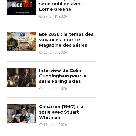
o
série oubliée avec
r
Lorne Greene
R
:
27 juillet 2026
C
H
Eté 2026 : le temps des
vacances pour Le
Magazine des Séries
26 juillet 2026
Interview de Colin
Cunningham pour la
série Falling Skies
20 juillet 2026
Cimarron (1967) : la
série avec Stuart
Whitman
17 juillet 2026