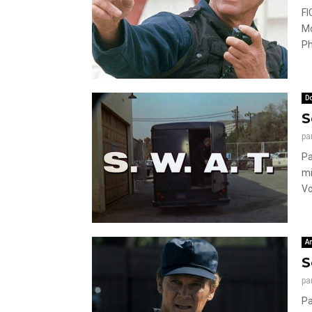
FI
Mc
Ph
Do
S
pa
Pa
mi
Vo
A
S
pa
Pa