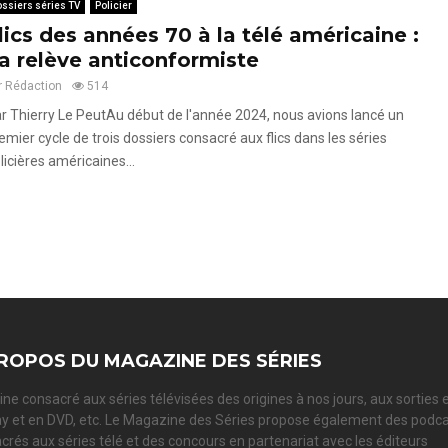
ssiers séries TV
Policier
lics des années 70 à la télé américaine :
a relève anticonformiste
r
Rédaction
514
r Thierry Le PeutAu début de l'année 2024, nous avions lancé un
emier cycle de trois dossiers consacré aux flics dans les séries
licières américaines...
ROPOS DU MAGAZINE DES SÉRIES
ne consacré aux séries télévisées des origines à nos jours, aux sorties 
ay et en DVD, etc. Le Magazine des Séries propose également des podc
crés aux séries télé et des concours en partenariat avec les éditeurs