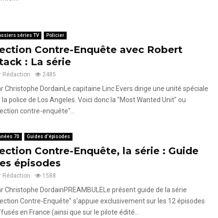
ssiers séries TV
Policier
ection Contre-Enquête avec Robert
tack : La série
r
Rédaction
2485
r Christophe DordainLe capitaine Linc Evers dirige une unité spéciale
 la police de Los Angeles. Voici donc la "Most Wanted Unit" ou
ection contre-enquête"...
nnées 70
Guides d'épisodes
ection Contre-Enquête, la série : Guide
es épisodes
r
Rédaction
1588
r Christophe DordainPREAMBULELe présent guide de la série
ection Contre-Enquête" s'appuie exclusivement sur les 12 épisodes
ffusés en France (ainsi que sur le pilote édité...