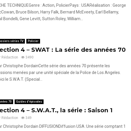
CHE TECHNIQUEGenre : Action, PolicierPays : USARéalisation : George
Cowan, Bruce Bilson, Harry Falk, Bernard McEveety, Earl Bellamy,
il Bondelli, Gene Levitt, Sutton Roley, William...
ssiers séries TV
Policier
ection 4 – SWAT : La série des années 70
r
Rédaction
3490
r Christophe DordainCette série des années 70 présente les
ssions menées par une unité spéciale de la Police de Los Angeles.
ici le S.W.A.T. (Special...
nnées 70
Guides d'épisodes
ection 4 – S.W.A.T., la série : Saison 1
r
Rédaction
349
r Christophe Dordain DIFFUSIONDiffusion USA :Une série comptant 1