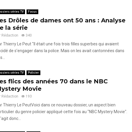
ssiers séries TV
Focus
es Drôles de dames ont 50 ans : Analyse
e la série
r
Rédaction
340
r Thierry Le Peut "Il était une fois trois filles superbes qui avaient
cidé de s’engager dans la police. Mais on les avait cantonnées dans
s...
ssiers séries TV
Policier
es flics des années 70 dans le NBC
ystery Movie
r
Rédaction
193
r Thierry Le PeutVoici dans ce nouveau dossier, un aspect bien
rticulier du genre policier appliqué cette fois au "NBC Mystery Movie".
s'agit donc...