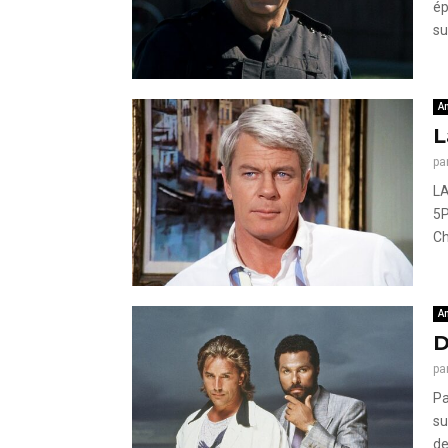
ép
su
A
L
pa
LA
5P
Ch
A
D
pa
Pa
su
de