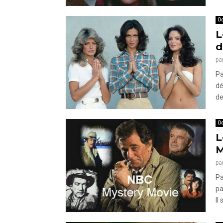
Do
L
d
pa
Pa
dé
de
Do
L
M
pa
Pa
pa
Il 