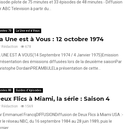
isode-pilote de 75 minutes et 33 épisodes de 48 minutes.- Diffusion
r ABC Television à partir du...
nnées 70
La Une est à Vous
a Une est à Vous : 12 octobre 1974
r
Rédaction
678
 UNE EST A VOUS(14 Septembre 1974 / 4 Janvier 1975)Emission
résentation des émissions diffusées lors de la deuxième saisonPar
ristophe DordainPREAMBULELa présentation de cette...
nnées 80
Guides d'épisodes
eux Flics à Miami, la série : Saison 4
r
Rédaction
1569
r Emmanuel FrancqDIFFUSIONDiffusion de Deux Flics à Miami USA :-
r le réseau NBC, du 16 septembre 1984 au 28 juin 1989, puis le
rnier...