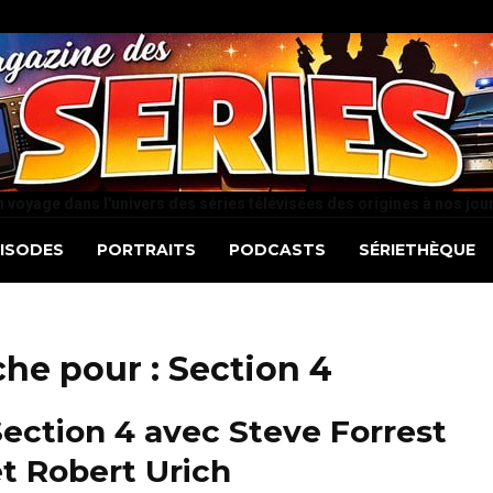
 voyage dans l'univers des séries télévisées des origines à nos jou
PISODES
PORTRAITS
PODCASTS
SÉRIETHÈQUE
che pour :
Section 4
ection 4 avec Steve Forrest
t Robert Urich