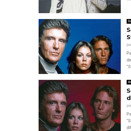
Do
S
S
pa
Pa
de
"S
A
S
d
pa
Pa
"S
di