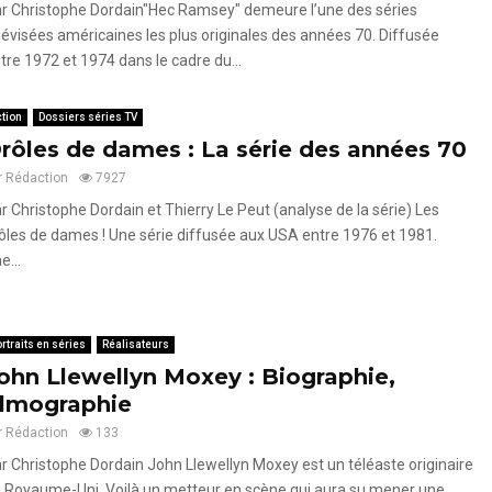
r Christophe Dordain"Hec Ramsey" demeure l’une des séries
lévisées américaines les plus originales des années 70. Diffusée
tre 1972 et 1974 dans le cadre du...
tion
Dossiers séries TV
rôles de dames : La série des années 70
r
Rédaction
7927
r Christophe Dordain et Thierry Le Peut (analyse de la série) Les
ôles de dames ! Une série diffusée aux USA entre 1976 et 1981.
e...
rtraits en séries
Réalisateurs
ohn Llewellyn Moxey : Biographie,
ilmographie
r
Rédaction
133
r Christophe Dordain John Llewellyn Moxey est un téléaste originaire
 Royaume-Uni. Voilà un metteur en scène qui aura su mener une