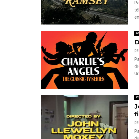
Pa
té
en
Ac
D
pa
Pa
dr
Un
Po
J
f
pa
Pa
du