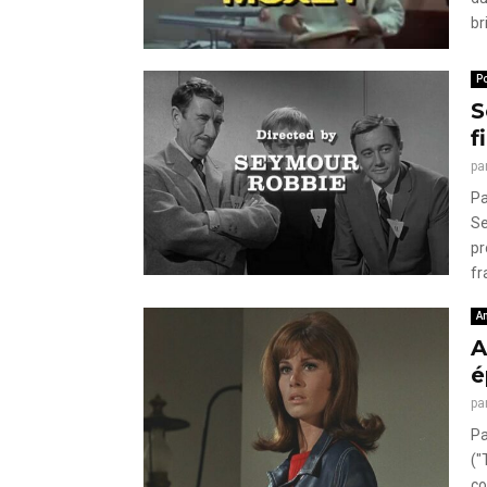
br
Po
S
f
pa
Pa
Se
pr
fr
A
A
é
pa
Pa
("
co