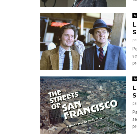
A
L
S
pa
Pa
se
pr
A
L
S
pa
Pa
se
pr