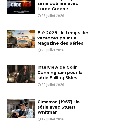
o
série oubliée avec
r
Lorne Greene
R
:
27 juillet 2026
C
H
Eté 2026 : le temps des
vacances pour Le
Magazine des Séries
26 juillet 2026
Interview de Colin
Cunningham pour la
série Falling Skies
20 juillet 2026
Cimarron (1967) : la
série avec Stuart
Whitman
17 juillet 2026