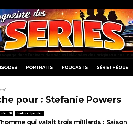
 voyage dans l'univers des séries télévisées des origines à nos jou
PISODES
PORTRAITS
PODCASTS
SÉRIETHÈQUE
ers"
che pour :
Stefanie Powers
nnées 70
Guides d'épisodes
’homme qui valait trois milliards : Saison