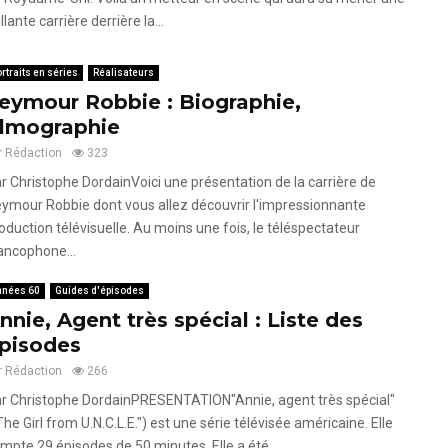
illante carrière derrière la...
rtraits en séries
Réalisateurs
eymour Robbie : Biographie,
ilmographie
r
Rédaction
323
r Christophe DordainVoici une présentation de la carrière de
ymour Robbie dont vous allez découvrir l'impressionnante
oduction télévisuelle. Au moins une fois, le téléspectateur
ancophone...
nnées 60
Guides d'épisodes
nnie, Agent très spécial : Liste des
pisodes
r
Rédaction
266
r Christophe DordainPRESENTATION"Annie, agent très spécial"
The Girl from U.N.C.L.E.") est une série télévisée américaine. Elle
mpte 29 épisodes de 50 minutes. Elle a été...