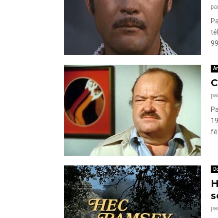
pa
Pa
té
99
A
C
pa
Pa
19
fé
Do
H
s
pa