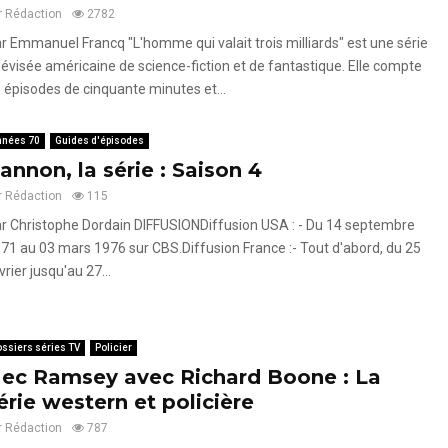
r
Rédaction
2782
r Emmanuel Francq "L'homme qui valait trois milliards" est une série
lévisée américaine de science-fiction et de fantastique. Elle compte
 épisodes de cinquante minutes et...
nnées 70
Guides d'épisodes
annon, la série : Saison 4
r
Rédaction
115
r Christophe Dordain DIFFUSIONDiffusion USA : - Du 14 septembre
71 au 03 mars 1976 sur CBS.Diffusion France :- Tout d'abord, du 25
vrier jusqu'au 27...
ssiers séries TV
Policier
ec Ramsey avec Richard Boone : La
érie western et policière
r
Rédaction
787