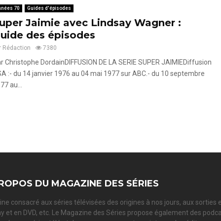
nnées 70
Guides d'épisodes
uper Jaimie avec Lindsay Wagner :
uide des épisodes
r
Rédaction
7380
r Christophe DordainDIFFUSION DE LA SERIE SUPER JAIMIEDiffusion
A :- du 14 janvier 1976 au 04 mai 1977 sur ABC.- du 10 septembre
77 au...
ROPOS DU MAGAZINE DES SÉRIES
ne consacré aux séries télévisées des origines à nos jours, aux sorties 
ay et en DVD, etc. Le Magazine des Séries propose également des podc