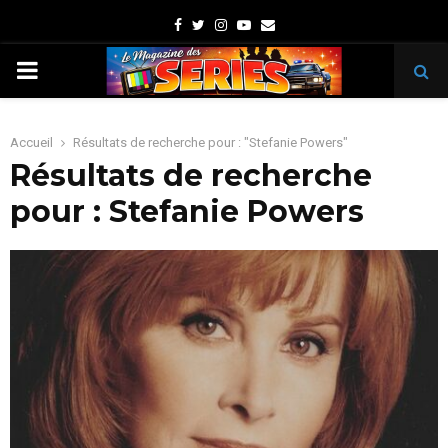
Facebook
Twitter
Instagram
Youtube
Email
PRIMARY
MENU
Accueil
Résultats de recherche pour : "Stefanie Powers"
Résultats de recherche
pour :
Stefanie Powers