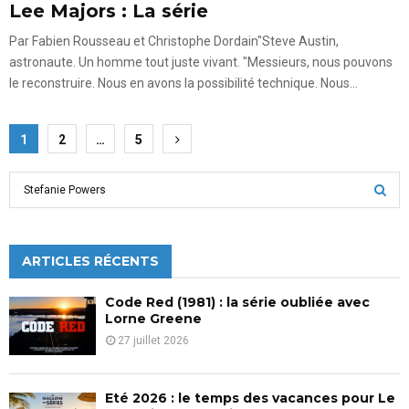
Lee Majors : La série
Par Fabien Rousseau et Christophe Dordain"Steve Austin,
astronaute. Un homme tout juste vivant. "Messieurs, nous pouvons
le reconstruire. Nous en avons la possibilité technique. Nous...
Pagination
1
2
…
5
des
S
publications
e
a
S
r
c
ARTICLES RÉCENTS
E
h
f
A
Code Red (1981) : la série oubliée avec
o
Lorne Greene
r
R
27 juillet 2026
:
C
Eté 2026 : le temps des vacances pour Le