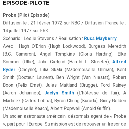
EPISODE-PILOTE
Probe (Pilot Episode)
Diffusion le : 21 février 1972 sur NBC / Diffusion France le :
14 juillet 1977 sur FR3
Scénario : Leslie Stevens / Réalisation :
Russ Mayberry
Avec : Hugh O'Brian (Hugh Lockwood), Burgess Meredith
(B.C. Cameron), Angel Tompkins (Gloria Harding), Elke
Sommer (Ullie), John Gielgud (Harold L. Streeter),
Alfred
Ryder
(Cheyne), Lilia Skala (Mademoiselle Ullman), Kent
Smith (Docteur Laurent), Ben Wright (Van Niestat), Robert
Boon (Felix Ernst), Jules Maitland (Brugge), Ford Rainey
(Aaron Johannes),
Jaclyn Smith
(L'hôtesse de l'air), A
Martinez (Carlos Lobos), Byron Chung (Kuroda), Ginny Golden
(Mademoiselle Keach), Albert Popwell (Arnold Griffin).
Un ancien astronaute américain, désormais agent de « Probe
», part pour l'Europe. Sa mission est de retrouver un trésor de