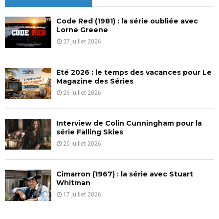
h
f
A
Code Red (1981) : la série oubliée avec
o
Lorne Greene
r
R
27 juillet 2026
:
C
Eté 2026 : le temps des vacances pour Le
H
Magazine des Séries
26 juillet 2026
Interview de Colin Cunningham pour la
série Falling Skies
20 juillet 2026
Cimarron (1967) : la série avec Stuart
Whitman
17 juillet 2026