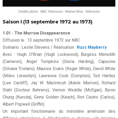
Crédits photo : NBC Television - Warner Bros. Television
Saison I (13 septembre 1972 au 1973)
1.01 - The Murrow Disappearence
Diffusion le : 13 septembre 1972 sur NBC
Scénario : Leslie Stevens / Réalisation :
Russ Mayberry
Avec : Hugh O'Brian (Hugh Lockwood), Burgess Meredith
(Cameron), Angel Tompkins (Gloria Harding), Capucine
(Silvana Tristano), Maurice Evans (Roger White), David White
(Miles Llewellyn), Lawrence Cook (Compton), Ted Hartley
(Lee Cardiff), Jay W. MacIntosh (Adele Murrow), Richard
Stahl (Docteur Behrens), Vernon Weddle (McEgan), Byron
Chung (Kuroda), Ginny Golden (Keach), Ron Castro (Carlos),
Albert Popwell (Griffin).
Un important fonctionnaire du ministère américain des