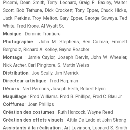
Picerni, Dean Smith, Terry Leonard, Graig R. Baxley, Walter
Scott, Bob Terhune, Dick Crockett, Tony Epper, Chuck Hicks,
Jack Perkins, Troy Melton, Gary Epper, George Sawaya, Ted
White, Fred Krone, Al Wyatt Sr,
Musique
: Dominic Frontiere
Photographie
: John M. Stephens, Ben Colman, Emmett
Bergholz, Richard A. Kelley, Gayne Rescher
Montage
: Jamie Caylor, Joseph Dervin, John W. Wheeler,
Nick Archer, Carl Pingitore, S. Martin Weiss
Distribution
: Joe Scully, Jim Merrick
Directeur artistique
: Fred Harpman
Décors
: Ned Parsons, Joseph Reith, Robert Flynn
Maquillage
: Fred Williams, Fred B. Phillips, Fred C. Blau Jr.
Coiffures
: Joan Phillips
Création des costumes
: Ruth Hancock, Wayne Reed
Création des effets visuels
: Attila De Lado et John Strong
Assistants à la réalisation
: Art Levinson, Leonard S. Smith