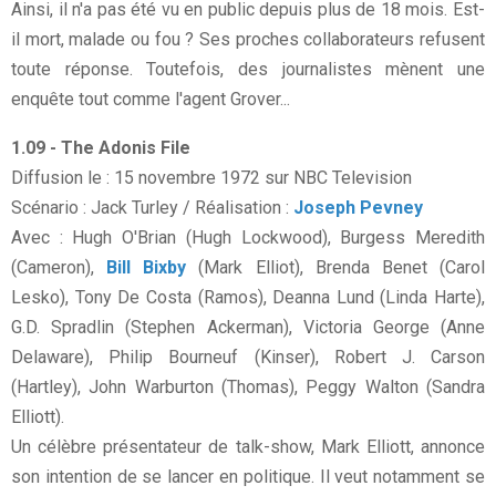
Ainsi, il n'a pas été vu en public depuis plus de 18 mois. Est-
il mort, malade ou fou ? Ses proches collaborateurs refusent
toute réponse. Toutefois, des journalistes mènent une
enquête tout comme l'agent Grover...
1.09 - The Adonis File
Diffusion le : 15 novembre 1972 sur NBC Television
Scénario : Jack Turley / Réalisation :
Joseph Pevney
Avec : Hugh O'Brian (Hugh Lockwood), Burgess Meredith
(Cameron),
Bill Bixby
(Mark Elliot), Brenda Benet (Carol
Lesko), Tony De Costa (Ramos), Deanna Lund (Linda Harte),
G.D. Spradlin (Stephen Ackerman), Victoria George (Anne
Delaware), Philip Bourneuf (Kinser), Robert J. Carson
(Hartley), John Warburton (Thomas), Peggy Walton (Sandra
Elliott).
Un célèbre présentateur de talk-show, Mark Elliott, annonce
son intention de se lancer en politique. Il veut notamment se