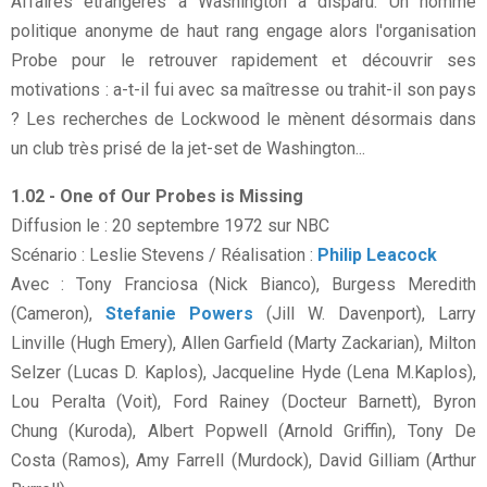
Affaires étrangères à Washington a disparu. Un homme
politique anonyme de haut rang engage alors l'organisation
Probe pour le retrouver rapidement et découvrir ses
motivations : a-t-il fui avec sa maîtresse ou trahit-il son pays
? Les recherches de Lockwood le mènent désormais dans
un club très prisé de la jet-set de Washington...
1.02 - One of Our Probes is Missing
Diffusion le : 20 septembre 1972 sur NBC
Scénario : Leslie Stevens / Réalisation :
Philip Leacock
Avec : Tony Franciosa (Nick Bianco), Burgess Meredith
(Cameron),
Stefanie Powers
(Jill W. Davenport), Larry
Linville (Hugh Emery), Allen Garfield (Marty Zackarian), Milton
Selzer (Lucas D. Kaplos), Jacqueline Hyde (Lena M.Kaplos),
Lou Peralta (Voit), Ford Rainey (Docteur Barnett), Byron
Chung (Kuroda), Albert Popwell (Arnold Griffin), Tony De
Costa (Ramos), Amy Farrell (Murdock), David Gilliam (Arthur