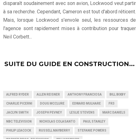
disparaît soudainement avec son avion, Lockwood veut partir
à sa recherche. Cependant, Cameron est tout d'abord réticent.
Mais, lorsque Lockwood s'envole seul, les ressources de
l'agence sont rapidement mises à contribution pour traquer
Neil Corbett...
SUITE DU GUIDE EN CONSTRUCTION...
ALFRED RYDER
ALLEN REISNER
ANTHONY FRANCIOSA
BILL BIXBY
CHARLIE PICERNI
DOUG MCCLURE
EDWARD MULHARE
FR3
JACLYN SMITH
JOSEPH PEVNEY
LESLIE STEVENS
MARC DANIELS
NBC TELEVISION
NICHOLAS COLASANTO
PAUL STANLEY
PHILIP LEACOCK
RUSSELL MAYBERRY
STEFANIE POWERS