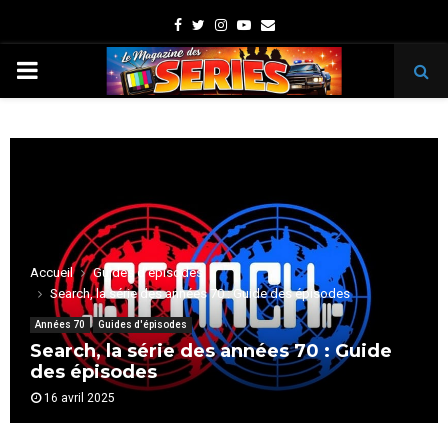
Facebook
Twitter
Instagram
Youtube
Email
PRIMARY
MENU
Accueil
Guides d'épisodes
Search, la série des années 70 : Guide des épisodes
Années 70
Guides d'épisodes
Search, la série des années 70 : Guide
des épisodes
16 avril 2025