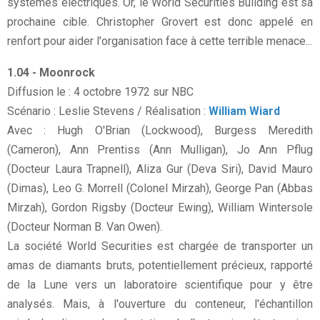
systèmes électriques. Or, le World Securities Building est sa
prochaine cible. Christopher Grovert est donc appelé en
renfort pour aider l'organisation face à cette terrible menace...
1.04 - Moonrock
Diffusion le : 4 octobre 1972 sur NBC
Scénario : Leslie Stevens / Réalisation :
William Wiard
Avec : Hugh O'Brian (Lockwood), Burgess Meredith
(Cameron), Ann Prentiss (Ann Mulligan), Jo Ann Pflug
(Docteur Laura Trapnell), Aliza Gur (Deva Siri), David Mauro
(Dimas), Leo G. Morrell (Colonel Mirzah), George Pan (Abbas
Mirzah), Gordon Rigsby (Docteur Ewing), William Wintersole
(Docteur Norman B. Van Owen).
La société World Securities est chargée de transporter un
amas de diamants bruts, potentiellement précieux, rapporté
de la Lune vers un laboratoire scientifique pour y être
analysés. Mais, à l'ouverture du conteneur, l'échantillon