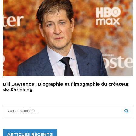
Bill Lawrence : Biographie et filmographie du créateur
de Shrinking
S
e
a
S
r
c
ARTICLES RÉCENTS
E