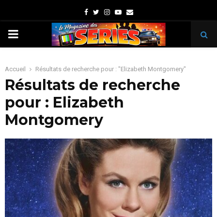
Facebook
Twitter
Instagram
Youtube
Email
PRIMARY
MENU
Accueil
Résultats de recherche pour : "Elizabeth Montgomery"
Résultats de recherche
pour :
Elizabeth
Montgomery