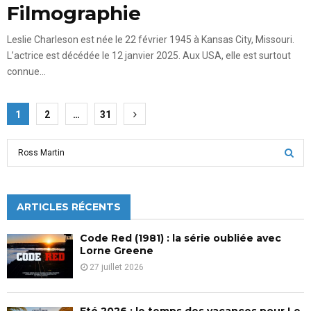
Filmographie
Leslie Charleson est née le 22 février 1945 à Kansas City, Missouri.
L’actrice est décédée le 12 janvier 2025. Aux USA, elle est surtout
connue...
Pagination
1
2
…
31
des
S
publications
e
a
S
r
c
ARTICLES RÉCENTS
E
h
f
A
Code Red (1981) : la série oubliée avec
o
Lorne Greene
r
R
27 juillet 2026
:
C
Eté 2026 : le temps des vacances pour Le