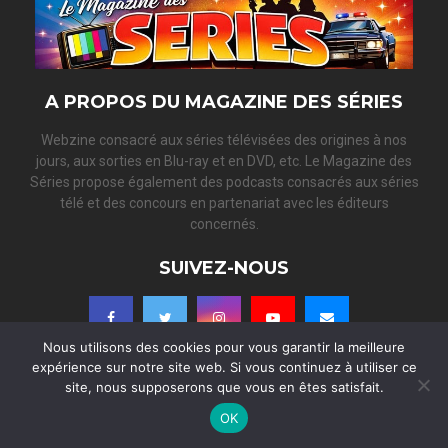
R
:
C
H
A PROPOS DU MAGAZINE DES SÉRIES
Webzine consacré aux séries télévisées des origines à nos
jours, aux sorties en Blu-ray et en DVD, etc. Le Magazine des
Séries propose également des podcasts consacrés aux séries
télé et des concours en partenariat avec les éditeurs
concernés.
SUIVEZ-NOUS
Nous utilisons des cookies pour vous garantir la meilleure
expérience sur notre site web. Si vous continuez à utiliser ce
site, nous supposerons que vous en êtes satisfait.
2022/2026 - Le Magazine des Séries - Tous droits réservés -
Politique
OK
de confidentialité
- Développement et adaptation
Créa-BOX.com