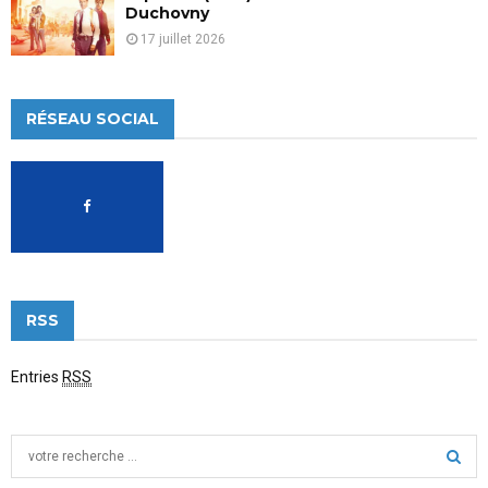
Duchovny
17 juillet 2026
RÉSEAU SOCIAL
RSS
Entries
RSS
S
e