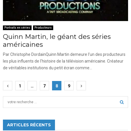
Portraits en séries
Producteurs
Quinn Martin, le géant des séries
américaines
Par Christophe DordainQuinn Martin demeure l'un des producteurs
les plus influents de l'histoire de la télévision américaine. Créateur
de véritables institutions du petit écran comme...
Pagination
1
…
7
8
9
des
S
publications
e
a
S
r
c
ARTICLES RÉCENTS
E
h