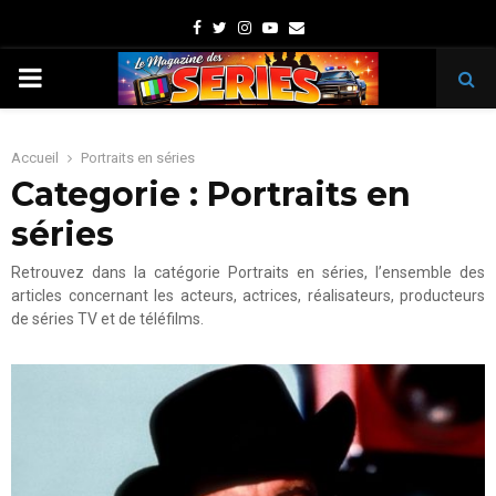
Facebook
Twitter
Instagram
Youtube
Email
PRIMARY
MENU
Accueil
Portraits en séries
Categorie : Portraits en
séries
Retrouvez dans la catégorie Portraits en séries, l’ensemble des
articles concernant les acteurs, actrices, réalisateurs, producteurs
de séries TV et de téléfilms.