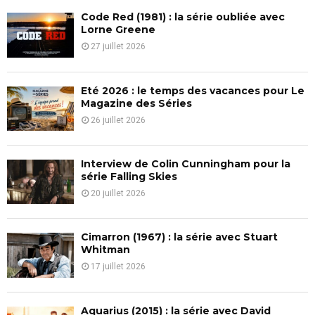
f
A
Code Red (1981) : la série oubliée avec
o
Lorne Greene
r
R
27 juillet 2026
:
C
Eté 2026 : le temps des vacances pour Le
H
Magazine des Séries
26 juillet 2026
Interview de Colin Cunningham pour la
série Falling Skies
20 juillet 2026
Cimarron (1967) : la série avec Stuart
Whitman
17 juillet 2026
Aquarius (2015) : la série avec David