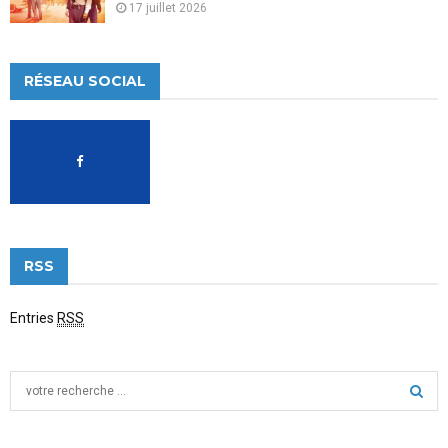
17 juillet 2026
RÉSEAU SOCIAL
RSS
Entries
RSS
S
e
a
S
r