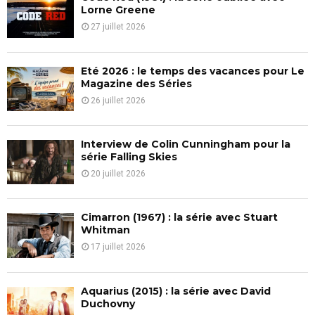
o
Lorne Greene
r
R
27 juillet 2026
:
C
Eté 2026 : le temps des vacances pour Le
H
Magazine des Séries
26 juillet 2026
Interview de Colin Cunningham pour la
série Falling Skies
20 juillet 2026
Cimarron (1967) : la série avec Stuart
Whitman
17 juillet 2026
Aquarius (2015) : la série avec David
Duchovny