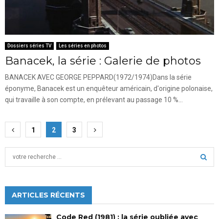
Dossiers séries TV
Les séries en photos
Banacek, la série : Galerie de photos
BANACEK AVEC GEORGE PEPPARD(1972/1974)Dans la série
éponyme, Banacek est un enquêteur américain, d'origine polonaise,
qui travaille à son compte, en prélevant au passage 10 %...
Pagination
1
2
3
des
S
publications
e
a
S
r
c
ARTICLES RÉCENTS
E
h
f
A
Code Red (1981) : la série oubliée avec