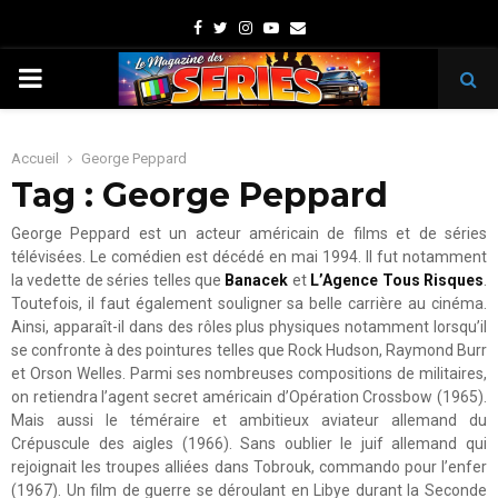
Facebook
Twitter
Instagram
Youtube
Email
PRIMARY
MENU
Accueil
George Peppard
Tag : George Peppard
George Peppard est un acteur américain de films et de séries
télévisées. Le comédien est décédé en mai 1994. Il fut notamment
la vedette de séries telles que
Banacek
et
L’Agence Tous Risques
.
Toutefois, il faut également souligner sa belle carrière au cinéma.
Ainsi, apparaît-il dans des rôles plus physiques notamment lorsqu’il
se confronte à des pointures telles que Rock Hudson, Raymond Burr
et Orson Welles. Parmi ses nombreuses compositions de militaires,
on retiendra l’agent secret américain d’Opération Crossbow (1965).
Mais aussi le téméraire et ambitieux aviateur allemand du
Crépuscule des aigles (1966). Sans oublier le juif allemand qui
rejoignait les troupes alliées dans Tobrouk, commando pour l’enfer
(1967). Un film de guerre se déroulant en Libye durant la Seconde