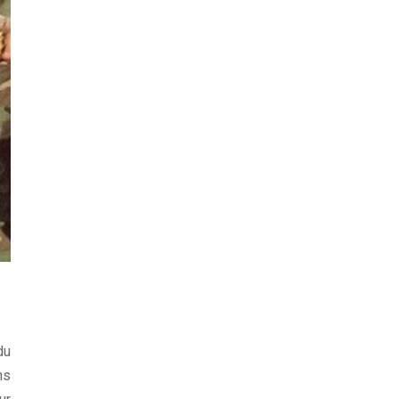
du
ns