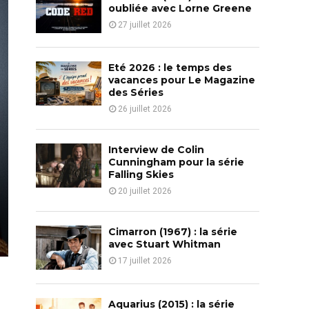
o
oubliée avec Lorne Greene
r
R
27 juillet 2026
:
C
Eté 2026 : le temps des
H
vacances pour Le Magazine
des Séries
26 juillet 2026
Interview de Colin
Cunningham pour la série
Falling Skies
20 juillet 2026
Cimarron (1967) : la série
avec Stuart Whitman
17 juillet 2026
Aquarius (2015) : la série