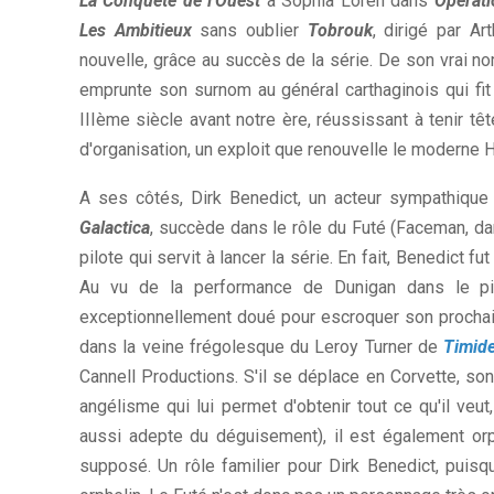
La Conquête de l'Ouest
à Sophia Loren dans
Opérat
Les Ambitieux
sans oublier
Tobrouk
, dirigé par Ar
nouvelle, grâce au succès de la série. De son vrai no
emprunte son surnom au général carthaginois qui fi
IIIème siècle avant notre ère, réussissant à tenir 
d'organisation, un exploit que renouvelle le moderne H
A ses côtés, Dirk Benedict, un acteur sympathique 
Galactica
, succède dans le rôle du Futé (Faceman, dan
pilote qui servit à lancer la série. En fait, Benedict
Au vu de la performance de Dunigan dans le pilot
exceptionnellement doué pour escroquer son prochain,
dans la veine frégolesque du Leroy Turner de
Timid
Cannell Productions. S'il se déplace en Corvette, son
angélisme qui lui permet d'obtenir tout ce qu'il 
aussi adepte du déguisement), il est également or
supposé. Un rôle familier pour Dirk Benedict, pui