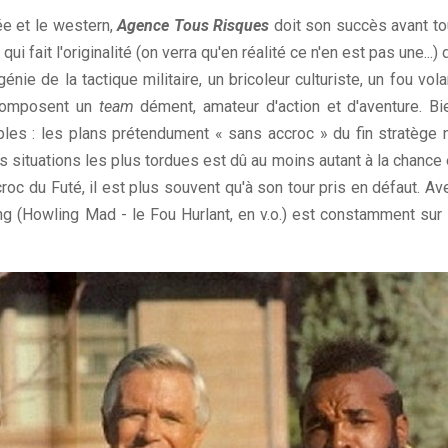
ée et le western,
Agence Tous Risques
doit son succès avant to
i fait l'originalité (on verra qu'en réalité ce n'en est pas une...) 
énie de la tactique militaire, un bricoleur culturiste, un fou vola
 composent un
team
dément, amateur d'action et d'aventure. Bi
les : les plans prétendument « sans accroc » du fin stratège 
es situations les plus tordues est dû au moins autant à la chance 
scroc du Futé, il est plus souvent qu'à son tour pris en défaut. Av
ng (Howling Mad - le Fou Hurlant, en v.o.) est constamment sur 