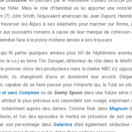
ion Crossbow
, en passant par le réalisateur Edward Dmytryk po
thur Hiller. Mais le rôle d'Hannibal va lui apporter une notorié
m (?) John Smith, l'équivalent américain de Jean Dupont, Hannib
t traverser les Alpes à ses éléphants pour marcher sur Rome, 
tête aux puissants romains à cause de leur manque de cohésion 
annibal face à la police militaire lancée à ses trousses.
qui fit partie quelques années plus tôt de l'éphémère aventu
s la v.o.) au terne Tim Dunigan, détenteur du rôle dans le téléfi
 fut le premier choix des producteurs mais la chaîne NBC s'y oppos
e, ils changèrent d'avis et donnèrent leur accord. Elégan
 capable de se faire passer pour n'importe qui, le Futé se sit
e et sans Complexe
ou de
Sonny Spoon
dans une future série 
 attribut le plus précieux est cependant son visage, exprimant 
veut, notamment auprès des dames. Comme Rick dans
Magnum
(l
phelin, et l'un des épisodes le mettra en présence de son pè
sque son personnage dans
Galactica
était également séducteur 