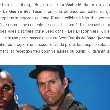
farfelues : il singe Bogart dans « L
a Vache Maltaise
», revêt 
 «
La Guerre des Taxis
», prend la défense des balles de go
erpétue la légende du Lone Ranger, célèbre héros d'un weste
me quand il se contente de surgir tout armé d'un cercueil un p
des ailes à l'arrière d'une Jeep dans «
Les Braconniers
», il e
réalisé là une performance digne du Scott Bakula de
Code Quant
retiré du programme lorsque, au vu du pilote, les responsables 
ent, sa réception très positive auprès du public lui garantit u