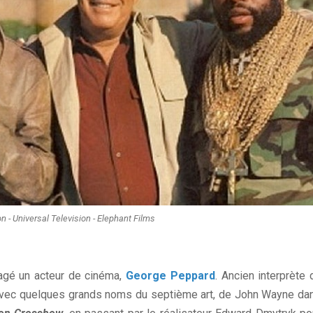
n - Universal Television - Elephant Films
agé un acteur de cinéma,
George Peppard
. Ancien interprète 
 avec quelques grands noms du septième art, de John Wayne da