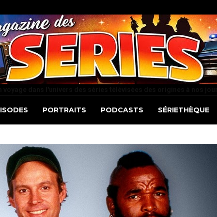
 voyage dans l'univers des séries télévisées des origines à nos jou
PISODES
PORTRAITS
PODCASTS
SÉRIETHÈQUE