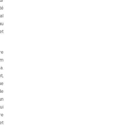
ur
té
al
au
et
re
lm
a.
t,
ue
de
un
ui
re
et