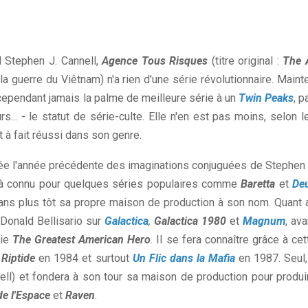
 Stephen J. Cannell,
Agence Tous Risques
(titre original :
The 
la guerre du Viêtnam) n'a rien d'une série révolutionnaire. Maint
cependant jamais la palme de meilleure série à un
Twin Peaks
, p
s... - le statut de série-culte. Elle n'en est pas moins, selon l
 à fait réussi dans son genre.
ée l'année précédente des imaginations conjuguées de Stephen 
déjà connu pour quelques séries populaires comme
Baretta
et
De
e ans plus tôt sa propre maison de production à son nom. Quant 
Donald Bellisario sur
Galactica
,
Galactica 1980
et
Magnum
, ava
rie
The Greatest American Hero
. Il se fera connaître grâce à cet
c
Riptide
en 1984 et surtout
Un Flic dans la Mafia
en 1987. Seul, 
ell) et fondera à son tour sa maison de production pour produi
e l'Espace
et
Raven
.