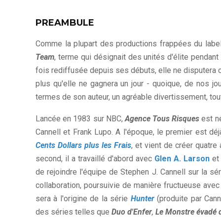
PREAMBULE
Comme la plupart des productions frappées du label
Team
, terme qui désignait des unités d'élite pendant 
fois rediffusée depuis ses débuts, elle ne disputera 
plus qu'elle ne gagnera un jour - quoique, de nos jour
termes de son auteur, un agréable divertissement, tout
Lancée en 1983 sur NBC,
Agence Tous Risques
est n
Cannell et Frank Lupo. A l'époque, le premier est 
Cents Dollars plus les Frais
, et vient de créer quatr
second, il a travaillé d'abord avec
Glen A. Larson
et 
de rejoindre l'équipe de Stephen J. Cannell sur la sé
collaboration, poursuivie de manière fructueuse ave
sera à l'origine de la série
Hunter
(produite par Cann
des séries telles que
Duo d'Enfer
,
Le Monstre évadé d