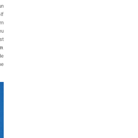
un
lf
rn
eu
st
um
.
de
ne