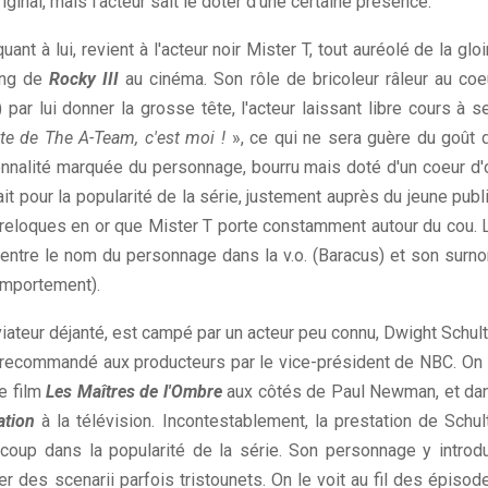
ginal, mais l'acteur sait le doter d'une certaine présence.
t à lui, revient à l'acteur noir Mister T, tout auréolé de la gloi
ring de
Rocky III
au cinéma. Son rôle de bricoleur râleur au coe
.) par lui donner la grosse tête, l'acteur laissant libre cours à s
tte de The A-Team, c'est moi !
», ce qui ne sera guère du goût 
sonnalité marquée du personnage, bourru mais doté d'un coeur d'o
t pour la popularité de la série, justement auprès du jeune publi
breloques en or que Mister T porte constamment autour du cou. 
 entre le nom du personnage dans la v.o. (Baracus) et son surn
Comportement).
aviateur déjanté, est campé par un acteur peu connu, Dwight Schult
t-il recommandé aux producteurs par le vice-président de NBC. On 
le film
Les Maîtres de l'Ombre
aux côtés de Paul Newman, et da
ation
à la télévision. Incontestablement, la prestation de Schul
coup dans la popularité de la série. Son personnage y introdu
 des scenarii parfois tristounets. On le voit au fil des épisod