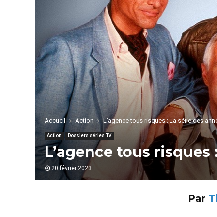
Accueil
Action
L’agence tous risques : La série des ann
Action
Dossiers séries TV
L’agence tous risques 
20 février 2023
Par
T