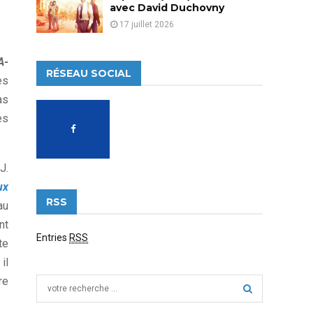
avec David Duchovny
17 juillet 2026
A-
RÉSEAU SOCIAL
es
as
es
J.
ux
RSS
au
nt
Entries
RSS
te
il
re
S
e
a