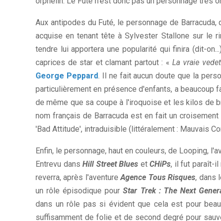
orphelin. Le Futé n'est donc pas un personnage très ori
Aux antipodes du Futé, le personnage de Barracuda, quan
acquise en tenant tête à Sylvester Stallone sur le 
tendre lui apportera une popularité qui finira (dit-on..
caprices de star et clamant partout : «
La vraie vede
George Peppard
. Il ne fait aucun doute que la per
particulièrement en présence d'enfants, a beaucoup fai
de même que sa coupe à l'iroquoise et les kilos de 
nom français de Barracuda est en fait un croisement
'Bad Attitude', intraduisible (littéralement : Mauvais 
Enfin, le personnage, haut en couleurs, de Looping, l'
Entrevu dans
Hill Street Blues
et
CHiPs
, il fut paraî
reverra, après l'aventure
Agence Tous Risques
, dans 
un rôle épisodique pour
Star Trek : The Next Gener
dans un rôle pas si évident que cela est pour beau
suffisamment de folie et de second degré pour sauver