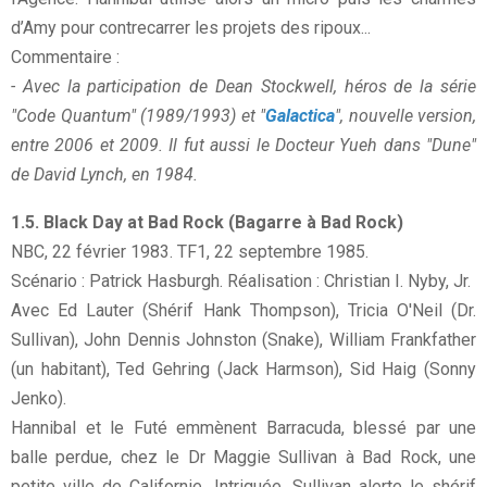
d’Amy pour contrecarrer les projets des ripoux...
Commentaire :
- Avec la participation de Dean Stockwell, héros de la série
"Code Quantum" (1989/1993) et "
Galactica
", nouvelle version,
entre 2006 et 2009. Il fut aussi le Docteur Yueh dans "Dune"
de David Lynch, en 1984.
1.5. Black Day at Bad Rock (Bagarre à Bad Rock)
NBC, 22 février 1983. TF1, 22 septembre 1985.
Scénario : Patrick Hasburgh. Réalisation : Christian I. Nyby, Jr.
Avec Ed Lauter (Shérif Hank Thompson), Tricia O'Neil (Dr.
Sullivan), John Dennis Johnston (Snake), William Frankfather
(un habitant), Ted Gehring (Jack Harmson), Sid Haig (Sonny
Jenko).
Hannibal et le Futé emmènent Barracuda, blessé par une
balle perdue, chez le Dr Maggie Sullivan à Bad Rock, une
petite ville de Californie. Intriguée, Sullivan alerte le shérif