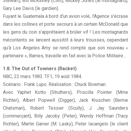
Stewart), Bill McKinney (Clint), Mickey Jones (le montagnard),
Gary Lee Davis (le gardien).
Fuyant le Guatemala à bord d'un avion volé, l'Agence s'écrase
dans les collines et porte secours à un certain McDonald que
les gens du coin s’apprêtaient à brûler vif ! Les montagnards
mécontents se lancent aussitôt à leurs trousses, cependant
qu’à Los Angeles Amy se rend compte que son nouveau «
partenaire », Barnes, travaille en fait avec la Police Militaire...
1.8. The Out of Towners (Racket)
NBC, 22 mars 1983. TF1, 19 août 1984.
Scénario : Frank Lupo. Réalisation : Chuck Bowman.
Avec Yaphet Kotto (Struthers), Priscilla Pointer (Mme
Richter), Albert Popwell (Digger), Jack Kruschen (Bernie
Chatsman), Robert Tessier (Scully), J. Jay Saunders
(commerçant), Billy Jacoby (Peter), Wendy Hoffman (Tracy
Richter), Martin Garner (M. Lasky), Peter Iacangelo (le client