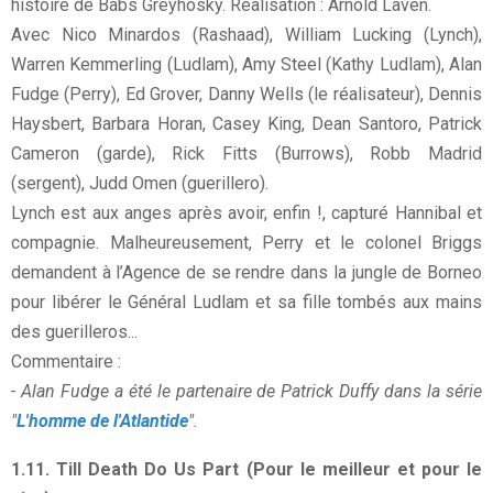
histoire de Babs Greyhosky. Réalisation : Arnold Laven.
Avec Nico Minardos (Rashaad), William Lucking (Lynch),
Warren Kemmerling (Ludlam), Amy Steel (Kathy Ludlam), Alan
Fudge (Perry), Ed Grover, Danny Wells (le réalisateur), Dennis
Haysbert, Barbara Horan, Casey King, Dean Santoro, Patrick
Cameron (garde), Rick Fitts (Burrows), Robb Madrid
(sergent), Judd Omen (guerillero).
Lynch est aux anges après avoir, enfin !, capturé Hannibal et
compagnie. Malheureusement, Perry et le colonel Briggs
demandent à l’Agence de se rendre dans la jungle de Borneo
pour libérer le Général Ludlam et sa fille tombés aux mains
des guerilleros...
Commentaire :
- Alan Fudge a été le partenaire de Patrick Duffy dans la série
"
L'homme de l'Atlantide
".
1.11. Till Death Do Us Part (Pour le meilleur et pour le