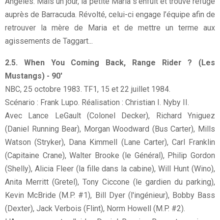
Angeles. Mais un jour, la petite Maria s’enfuit et trouve refuge
auprès de Barracuda. Révolté, celui-ci engage l’équipe afin de
retrouver la mère de Maria et de mettre un terme aux
agissements de Taggart...
2.5. When You Coming Back, Range Rider ? (Les
Mustangs) - 90'
NBC, 25 octobre 1983. TF1, 15 et 22 juillet 1984.
Scénario : Frank Lupo. Réalisation : Christian I. Nyby II.
Avec Lance LeGault (Colonel Decker), Richard Yniguez
(Daniel Running Bear), Morgan Woodward (Bus Carter), Mills
Watson (Stryker), Dana Kimmell (Lane Carter), Carl Franklin
(Capitaine Crane), Walter Brooke (le Général), Philip Gordon
(Shelly), Alicia Fleer (la fille dans la cabine), Will Hunt (Wino),
Anita Merritt (Gretel), Tony Ciccone (le gardien du parking),
Kevin McBride (M.P. #1), Bill Dyer (l'ingénieur), Bobby Bass
(Dexter), Jack Verbois (Flint), Norm Howell (M.P. #2).