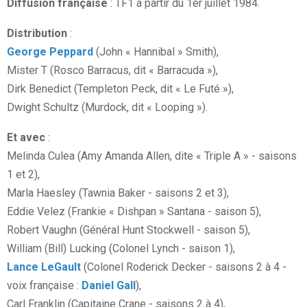
Diffusion française
: TF1 à partir du 1er juillet 1984.
Distribution
:
George Peppard
(John « Hannibal » Smith),
Mister T (Rosco Barracus, dit « Barracuda »),
Dirk Benedict (Templeton Peck, dit « Le Futé »),
Dwight Schultz (Murdock, dit « Looping »).
Et avec
:
Melinda Culea (Amy Amanda Allen, dite « Triple A » - saisons
1 et 2),
Marla Haesley (Tawnia Baker - saisons 2 et 3),
Eddie Velez (Frankie « Dishpan » Santana - saison 5),
Robert Vaughn (Général Hunt Stockwell - saison 5),
William (Bill) Lucking (Colonel Lynch - saison 1),
Lance LeGault
(Colonel Roderick Decker - saisons 2 à 4 -
voix française :
Daniel Gall
),
Carl Franklin (Capitaine Crane - saisons 2 à 4),