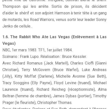
Thompson qui les arrête. Sortis de prison, ils décident
d’aider le shérif et son adjoint Harmson à tenir tête à un gang
de motards, les Road Warriors, venus sortir leur leader Sonny
Jenko de cellule...
1.6. The Rabbit Who Ate Las Vegas (Enlèvement à Las
Vegas)
NBC, 1er mars 1983. TF1, 1er juillet 1984.
Scénario : Frank Lupo. Réalisation : Bruce Kessler.
Avec Richard Romanus (Jack Martell), Charles Cioffi (Gianni
Christian), Terry McGovern (Bruce Warfel), Luke Andreas
(Jilly), Kitty Moffat (Darlene), Michelle Avonne (Sue Beth),
Tracy Scoggins (Elly Payne), Floyd Levine (truand), Michael
Laurence (truand), Richard Reicheg (réceptionniste), Alma
Beltran (femme de chambre), James Dybas (portier), Timothy
Prager (le fleuriste), Christopher Thomas.