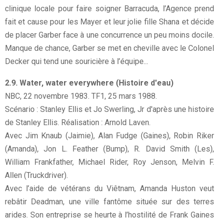
clinique locale pour faire soigner Barracuda, l’Agence prend
fait et cause pour les Mayer et leur jolie fille Shana et décide
de placer Garber face à une concurrence un peu moins docile.
Manque de chance, Garber se met en cheville avec le Colonel
Decker qui tend une souricière à l’équipe...
2.9. Water, water everywhere (Histoire d'eau)
NBC, 22 novembre 1983. TF1, 25 mars 1988.
Scénario : Stanley Ellis et Jo Swerling, Jr d'après une histoire
de Stanley Ellis. Réalisation : Arnold Laven.
Avec Jim Knaub (Jaimie), Alan Fudge (Gaines), Robin Riker
(Amanda), Jon L. Feather (Bump), R. David Smith (Les),
William Frankfather, Michael Rider, Roy Jenson, Melvin F.
Allen (Truckdriver).
Avec l’aide de vétérans du Viêtnam, Amanda Huston veut
rebâtir Deadman, une ville fantôme située sur des terres
arides. Son entreprise se heurte à l’hostilité de Frank Gaines