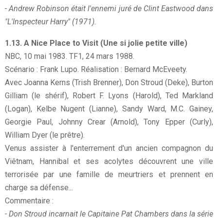
- Andrew Robinson était l'ennemi juré de Clint Eastwood dans
"L'Inspecteur Harry" (1971).
1.13. A Nice Place to Visit (Une si jolie petite ville)
NBC, 10 mai 1983. TF1, 24 mars 1988.
Scénario : Frank Lupo. Réalisation : Bernard McEveety.
Avec Joanna Kerns (Trish Brenner), Don Stroud (Deke), Burton
Gilliam (le shérif), Robert F. Lyons (Harold), Ted Markland
(Logan), Kelbe Nugent (Lianne), Sandy Ward, M.C. Gainey,
Georgie Paul, Johnny Crear (Arnold), Tony Epper (Curly),
William Dyer (le prêtre).
Venus assister à l'enterrement d'un ancien compagnon du
Viêtnam, Hannibal et ses acolytes découvrent une ville
terrorisée par une famille de meurtriers et prennent en
charge sa défense...
Commentaire :
- Don Stroud incarnait le Capitaine Pat Chambers dans la série