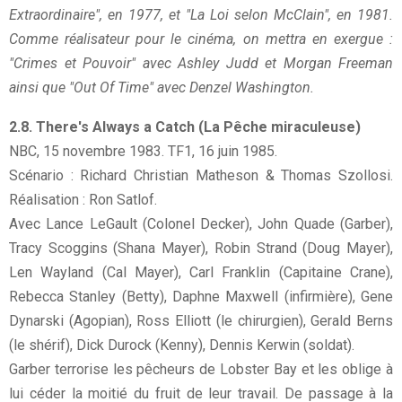
Extraordinaire", en 1977, et "La Loi selon McClain", en 1981.
Comme réalisateur pour le cinéma, on mettra en exergue :
"Crimes et Pouvoir" avec Ashley Judd et Morgan Freeman
ainsi que "Out Of Time" avec Denzel Washington.
2.8. There's Always a Catch (La Pêche miraculeuse)
NBC, 15 novembre 1983. TF1, 16 juin 1985.
Scénario : Richard Christian Matheson & Thomas Szollosi.
Réalisation : Ron Satlof.
Avec Lance LeGault (Colonel Decker), John Quade (Garber),
Tracy Scoggins (Shana Mayer), Robin Strand (Doug Mayer),
Len Wayland (Cal Mayer), Carl Franklin (Capitaine Crane),
Rebecca Stanley (Betty), Daphne Maxwell (infirmière), Gene
Dynarski (Agopian), Ross Elliott (le chirurgien), Gerald Berns
(le shérif), Dick Durock (Kenny), Dennis Kerwin (soldat).
Garber terrorise les pêcheurs de Lobster Bay et les oblige à
lui céder la moitié du fruit de leur travail. De passage à la