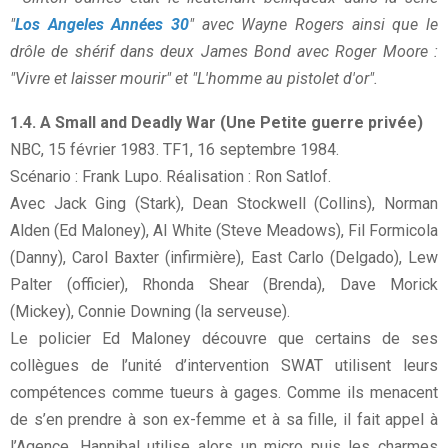
"
Los Angeles Années 30
" avec Wayne Rogers ainsi que le
drôle de shérif dans deux James Bond avec Roger Moore :
"Vivre et laisser mourir" et "L'homme au pistolet d'or".
1.4. A Small and Deadly War (Une Petite guerre privée)
NBC, 15 février 1983. TF1, 16 septembre 1984.
Scénario : Frank Lupo. Réalisation : Ron Satlof.
Avec Jack Ging (Stark), Dean Stockwell (Collins), Norman
Alden (Ed Maloney), Al White (Steve Meadows), Fil Formicola
(Danny), Carol Baxter (infirmière), East Carlo (Delgado), Lew
Palter (officier), Rhonda Shear (Brenda), Dave Morick
(Mickey), Connie Downing (la serveuse).
Le policier Ed Maloney découvre que certains de ses
collègues de l’unité d’intervention SWAT utilisent leurs
compétences comme tueurs à gages. Comme ils menacent
de s’en prendre à son ex-femme et à sa fille, il fait appel à
l’Agence. Hannibal utilise alors un micro puis les charmes