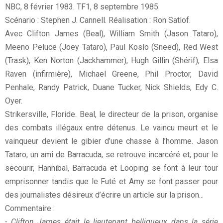
NBC, 8 février 1983. TF1, 8 septembre 1985.
Scénario : Stephen J. Cannell. Réalisation : Ron Satlof.
Avec Clifton James (Beal), William Smith (Jason Tataro),
Meeno Peluce (Joey Tataro), Paul Koslo (Sneed), Red West
(Trask), Ken Norton (Jackhammer), Hugh Gillin (Shérif), Elsa
Raven (infirmière), Michael Greene, Phil Proctor, David
Penhale, Randy Patrick, Duane Tucker, Nick Shields, Edy C.
Oyer.
Strikersville, Floride. Beal, le directeur de la prison, organise
des combats illégaux entre détenus. Le vaincu meurt et le
vainqueur devient le gibier d’une chasse à l’homme. Jason
Tataro, un ami de Barracuda, se retrouve incarcéré et, pour le
secourir, Hannibal, Barracuda et Looping se font à leur tour
emprisonner tandis que le Futé et Amy se font passer pour
des journalistes désireux d’écrire un article sur la prison...
Commentaire :
- Clifton James était le lieutenant belliqueux dans la série