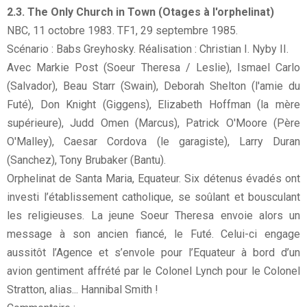
2.3. The Only Church in Town (Otages à l'orphelinat)
NBC, 11 octobre 1983. TF1, 29 septembre 1985.
Scénario : Babs Greyhosky. Réalisation : Christian I. Nyby II.
Avec Markie Post (Soeur Theresa / Leslie), Ismael Carlo
(Salvador), Beau Starr (Swain), Deborah Shelton (l'amie du
Futé), Don Knight (Giggens), Elizabeth Hoffman (la mère
supérieure), Judd Omen (Marcus), Patrick O'Moore (Père
O'Malley), Caesar Cordova (le garagiste), Larry Duran
(Sanchez), Tony Brubaker (Bantu).
Orphelinat de Santa Maria, Equateur. Six détenus évadés ont
investi l’établissement catholique, se soûlant et bousculant
les religieuses. La jeune Soeur Theresa envoie alors un
message à son ancien fiancé, le Futé. Celui-ci engage
aussitôt l’Agence et s’envole pour l’Equateur à bord d’un
avion gentiment affrété par le Colonel Lynch pour le Colonel
Stratton, alias... Hannibal Smith !