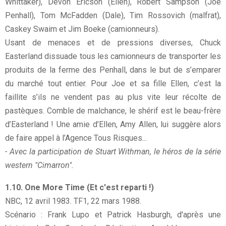
Whittaker), Devon Ericson (Ellen), Robert Sampson (Joe
Penhall), Tom McFadden (Dale), Tim Rossovich (malfrat),
Caskey Swaim et Jim Boeke (camionneurs).
Usant de menaces et de pressions diverses, Chuck
Easterland dissuade tous les camionneurs de transporter les
produits de la ferme des Penhall, dans le but de s’emparer
du marché tout entier. Pour Joe et sa fille Ellen, c’est la
faillite s’ils ne vendent pas au plus vite leur récolte de
pastèques. Comble de malchance, le shérif est le beau-frère
d’Easterland ! Une amie d’Ellen, Amy Allen, lui suggère alors
de faire appel à l’Agence Tous Risques...
- Avec la participation de Stuart Withman, le héros de la série
western "Cimarron".
1.10. One More Time (Et c'est reparti !)
NBC, 12 avril 1983. TF1, 22 mars 1988.
Scénario : Frank Lupo et Patrick Hasburgh, d'après une