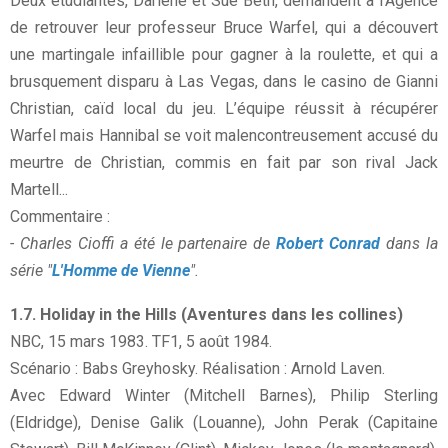
Deux étudiantes, Darlene et Sue Beth, demandent à l’Agence
de retrouver leur professeur Bruce Warfel, qui a découvert
une martingale infaillible pour gagner à la roulette, et qui a
brusquement disparu à Las Vegas, dans le casino de Gianni
Christian, caïd local du jeu. L’équipe réussit à récupérer
Warfel mais Hannibal se voit malencontreusement accusé du
meurtre de Christian, commis en fait par son rival Jack
Martell...
Commentaire :
- Charles Cioffi a été le partenaire de
Robert Conrad
dans la
série "
L'Homme de Vienne
".
1.7. Holiday in the Hills (Aventures dans les collines)
NBC, 15 mars 1983. TF1, 5 août 1984.
Scénario : Babs Greyhosky. Réalisation : Arnold Laven.
Avec Edward Winter (Mitchell Barnes), Philip Sterling
(Eldridge), Denise Galik (Louanne), John Perak (Capitaine