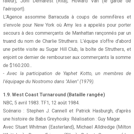
râleur), Joni Demarest (Rita), Howard Van (le garde de
l'aéroport).
L’Agence assomme Barracuda à coups de somnifères et
s’envole pour New York où Amy les a appelés pour porter
secours à des commerçants de Manhattan rançonnés par un
truand du nom de Charlie Struthers. L’équipe s’offre d’abord
une petite visite au Sugar Hill Club, la boîte de Struthers, et
enjoint ce dernier de rembourser aux commerçants la somme
de $160.200...
- Avec la participation de Yaphet Kotto, un membres de
l'équipage du Nostromo dans "Alien" (1979).
1.9. West Coast Turnaround (Bataille rangée)
NBC, 5 avril 1983. TF1, 12 août 1984.
Scénario : Stephen J. Cannell et Patrick Hasburgh, d'après
une histoire de Babs Greyhosky. Réalisation : Guy Magar.
Avec Stuart Whitman (Easterland), Michael Alldredge (Milton