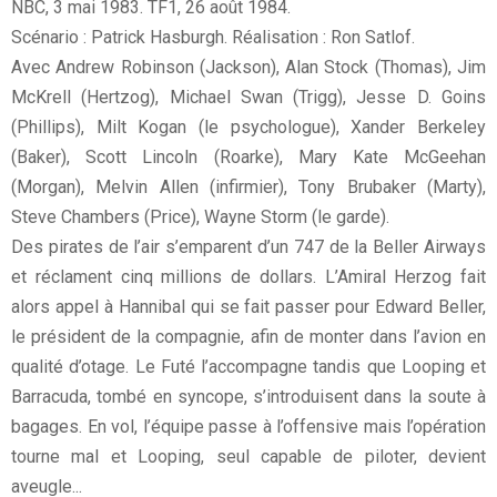
NBC, 3 mai 1983. TF1, 26 août 1984.
Scénario : Patrick Hasburgh. Réalisation : Ron Satlof.
Avec Andrew Robinson (Jackson), Alan Stock (Thomas), Jim
McKrell (Hertzog), Michael Swan (Trigg), Jesse D. Goins
(Phillips), Milt Kogan (le psychologue), Xander Berkeley
(Baker), Scott Lincoln (Roarke), Mary Kate McGeehan
(Morgan), Melvin Allen (infirmier), Tony Brubaker (Marty),
Steve Chambers (Price), Wayne Storm (le garde).
Des pirates de l’air s’emparent d’un 747 de la Beller Airways
et réclament cinq millions de dollars. L’Amiral Herzog fait
alors appel à Hannibal qui se fait passer pour Edward Beller,
le président de la compagnie, afin de monter dans l’avion en
qualité d’otage. Le Futé l’accompagne tandis que Looping et
Barracuda, tombé en syncope, s’introduisent dans la soute à
bagages. En vol, l’équipe passe à l’offensive mais l’opération
tourne mal et Looping, seul capable de piloter, devient
aveugle...