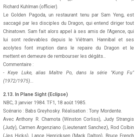
Richard Kuhlman (officier).
Le Golden Pagoda, un restaurant tenu par Sam Yeng, est
saccagé par les disciples du Dragon, qui entend diriger tout
Chinatown. Sam fait alors appel à ses amis de l’Agence, qui
lui sont redevables depuis le Viêtnam. Hannibal et ses
acolytes font irruption dans le repaire du Dragon et le
mettent en demeure de rembourser les dégâts...
Commentaire :
- Keye Luke, alias Maître Po, dans la série "Kung Fu"
(1972/1975)...
2.13. In Plane Sight (Eclipse)
NBC, 3 janvier 1984. TF1, 18 août 1985.
Scénario : Babs Greyhosky. Réalisation : Tony Mordente.
Avec Anthony R. Charnota (Winston Corliss), Judy Strangis
(Judy), Carmen Argenziano (Lieutenant Sanchez), Rod Colbin
(Jes Hicks), Lance Henricksen (Mack Dalton), Bruce French