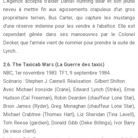
L'Agence accepte d'aider Daniel Running Bear et son jeune
neveu à mettre fin aux agissements crapuleux d'un gros
propriétaire terrien, Bus Carter, qui capture les mustangs
d'une réserve indienne pour les vendre à l'abattoir. Elle est
cependant gênée dans ses manoeuvres par le Colonel
Decker, que l'armée vient de nommer pour prendre la suite de
Lynch...
2.6. The Taxicab Wars (La Guerre des taxis)
NBC, 1er novembre 1983. TF1, 9 septembre 1984.
Scénario : Stephen J. Cannell. Réalisation : Gilbert Shilton.
Avec Michael Ironside (Crane), Edward Lynch (Strike), Ernie
Hudson (Cal Freeman), Robin Dearden (chauffeur Lone Star),
Brion James (Ryder), Greg Monaghan (chauffeur Lone Star),
Michael Crabtree (Thomas Hart), Liz Sheridan (Tina Lavell),
Tom Reese (gardien), Donald Gibb (Deke Billings), Ivor Barry
(le vieux client).