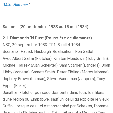
"
Mike Hammer
".
Saison II (20 septembre 1983 au 15 mai 1984)
2.1. Diamonds 'N Dust (Poussière de diamants)
NBC, 20 septembre 1983. TF1, 8 juillet 1984.
Scénario : Patrick Hasburgh. Réalisation : Ron Satlof.
Avec Albert Salmi (Fletcher), Kristen Meadows (Toby Griffin),
Michael Halsey (Alan Schekter), Sam Scarber (Landers), Brian
Libby (Vonetta), Garnett Smith, Peter Elbling (Morey Morane),
Jophrey Brown (barman), Steve Vandeman (Jaspers), Tony
Epper (Baker).
Jonathan Fletcher possède des parts dans tous les filons
d’une région du Zimbabwe, sauf un, celui qu’exploite le vieux
Griffin. Lorsque celui-ci est assassiné par Schekter, l’homme
de main de Fletcher, sa fille Toby fait appel à l’Agence Tous