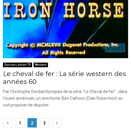
Dossiers séries TV
Western
Le cheval de fer : La série western des
années 60
Par Christophe DordainSynopsis de la série "Le Cheval de Fer" : dans
l'ouest américain, un aventurier Ben Calhoun (Dale Robertson) se
voit proposer de disputer...
Pagination
1
2
3