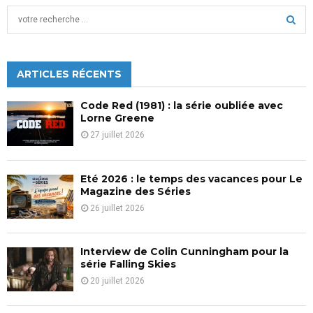
des
S
publications
e
a
S
r
c
ARTICLES RÉCENTS
E
h
f
A
Code Red (1981) : la série oubliée avec
o
Lorne Greene
r
R
27 juillet 2026
:
C
Eté 2026 : le temps des vacances pour Le
H
Magazine des Séries
26 juillet 2026
Interview de Colin Cunningham pour la
série Falling Skies
20 juillet 2026