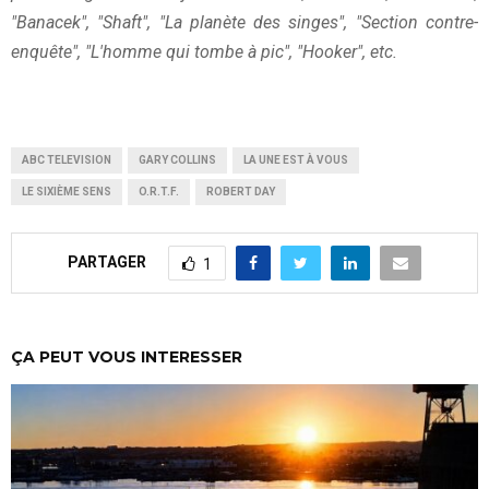
"Banacek", "Shaft", "La planète des singes", "Section contre-
enquête", "L'homme qui tombe à pic", "Hooker", etc.
ABC TELEVISION
GARY COLLINS
LA UNE EST À VOUS
LE SIXIÈME SENS
O.R.T.F.
ROBERT DAY
PARTAGER
1
ÇA PEUT VOUS INTERESSER