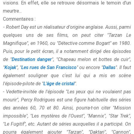
visions. En effet, elle se retrouve désormais le temoin d'un
meurtre...
Commentaires :
-
Robert Day est un réalisateur d'origine anglaise. Aussi, parmi
quelques uns de ses films, on peut citer "Tarzan Le
Magnifique", en 1960, ou "Détective comme Bogart" en 1980.
Puis, pour le petit écran, il a notamment dirigé des épisodes
de "
Destination danger
", "Chapeau melon et bottes de cuir",
"
Kojak
", "
Les rues de San Francisco
" ou encore "
Dallas
". Il faut
également souligner que c'est lui qui a mis en scène
l'épisode-pilote de "
L'âge de cristal
".
- Vedette-invitée de l'épisode "Les yeux qui ne voulaient pas
mourir", Percy Rodrigues est une figure habituelle des séries
des années 60, 70 et 80. Ainsi, pourra-t-on citer "Mission
impossible", "Les mystères de l'Ouest", "Mannix", "Star Trek",
"Le Fugitif", etc. Autant de séries auxquelles il a participé. On
pourra également ajouter "Tarzan", "Daktari", "Cannon",