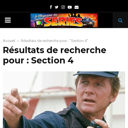
Facebook
Twitter
Instagram
Youtube
Email
PRIMARY
MENU
Accueil
Résultats de recherche pour : "Section 4"
Résultats de recherche
pour :
Section 4