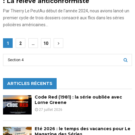
: La relève anticonformiste
Par Thierry Le PeutAu début de l'année 2024, nous avions lancé un
premier cycle de trois dossiers consacré aux flics dans les séries
policières américaines...
Pagination
1
2
…
10
des
S
publications
e
a
S
r
c
ARTICLES RÉCENTS
E
h
f
A
Code Red (1981) : la série oubliée avec
o
Lorne Greene
r
R
27 juillet 2026
:
C
Eté 2026 : le temps des vacances pour Le
H
Magazine des Séries