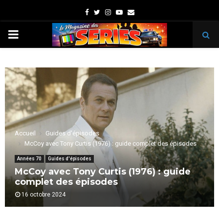
Facebook
Twitter
Instagram
Youtube
Email
PRIMARY
MENU
Accueil
Guides d'épisodes
McCoy avec Tony Curtis (1976) : guide complet des épisodes
Années 70
Guides d'épisodes
McCoy avec Tony Curtis (1976) : guide
complet des épisodes
16 octobre 2024