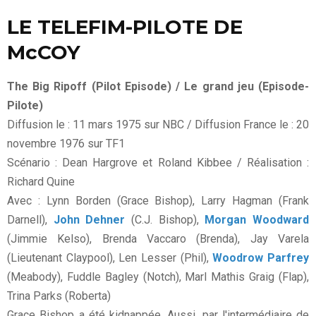
LE TELEFIM-PILOTE DE
McCOY
The Big Ripoff (Pilot Episode) / Le grand jeu (Episode-
Pilote)
Diffusion le : 11 mars 1975 sur NBC / Diffusion France le : 20
novembre 1976 sur TF1
Scénario : Dean Hargrove et Roland Kibbee / Réalisation :
Richard Quine
Avec : Lynn Borden (Grace Bishop), Larry Hagman (Frank
Darnell),
John Dehner
(C.J. Bishop),
Morgan Woodward
(Jimmie Kelso), Brenda Vaccaro (Brenda), Jay Varela
(Lieutenant Claypool), Len Lesser (Phil),
Woodrow Parfrey
(Meabody), Fuddle Bagley (Notch), Marl Mathis Graig (Flap),
Trina Parks (Roberta)
Grace Bishop a été kidnappée. Aussi, par l'intermédiaire de