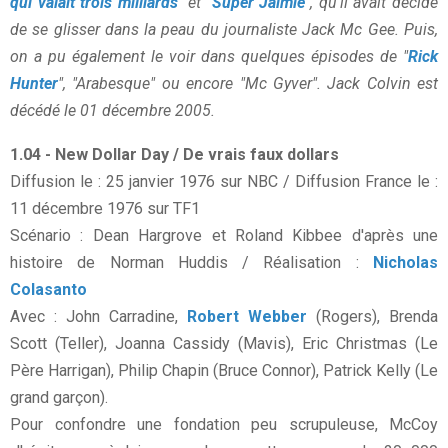
qui valait trois milliards
" et "
Super Jaimie
", qu'il avait décidé
de se glisser dans la peau du journaliste Jack Mc Gee. Puis,
on a pu également le voir dans quelques épisodes de "
Rick
Hunter
", "Arabesque" ou encore "Mc Gyver". Jack Colvin est
décédé le 01 décembre 2005.
1.04 - New Dollar Day / De vrais faux dollars
Diffusion le : 25 janvier 1976 sur NBC / Diffusion France le :
11 décembre 1976 sur TF1
Scénario : Dean Hargrove et Roland Kibbee d'après une
histoire de Norman Huddis / Réalisation :
Nicholas
Colasanto
Avec : John Carradine,
Robert Webber
(Rogers), Brenda
Scott (Teller), Joanna Cassidy (Mavis), Eric Christmas (Le
Père Harrigan), Philip Chapin (Bruce Connor), Patrick Kelly (Le
grand garçon).
Pour confondre une fondation peu scrupuleuse, McCoy