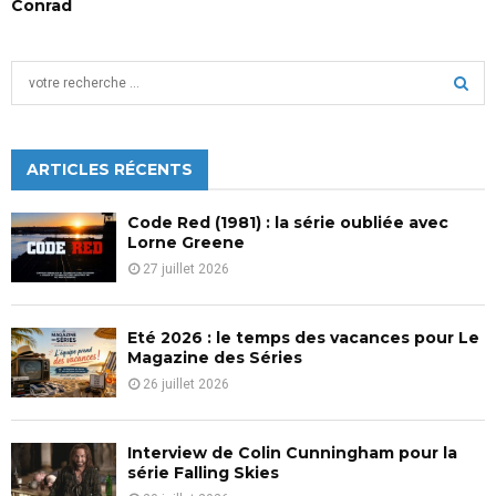
Conrad
S
e
a
S
r
c
ARTICLES RÉCENTS
E
h
f
A
Code Red (1981) : la série oubliée avec
o
Lorne Greene
r
R
27 juillet 2026
:
C
Eté 2026 : le temps des vacances pour Le
H
Magazine des Séries
26 juillet 2026
Interview de Colin Cunningham pour la
série Falling Skies