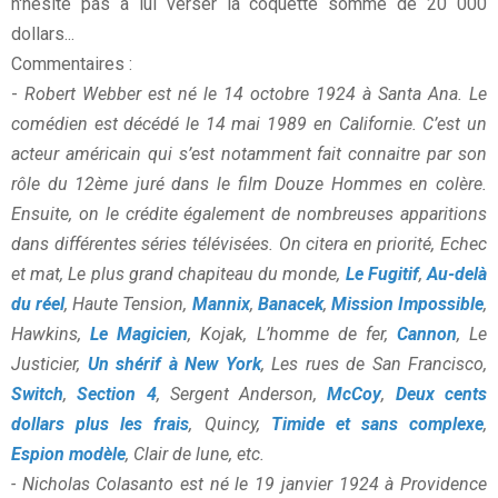
n'hésite pas à lui verser la coquette somme de 20 000
dollars...
Commentaires :
-
Robert Webber est né le 14 octobre 1924 à Santa Ana. Le
comédien est décédé le 14 mai 1989 en Californie. C’est un
acteur américain qui s’est notamment fait connaitre par son
rôle du 12ème juré dans le film Douze Hommes en colère.
Ensuite, on le crédite également de nombreuses apparitions
dans différentes séries télévisées. On citera en priorité, Echec
et mat, Le plus grand chapiteau du monde,
Le Fugitif
,
Au-delà
du réel
, Haute Tension,
Mannix
,
Banacek
,
Mission Impossible
,
Hawkins,
Le Magicien
, Kojak, L’homme de fer,
Cannon
, Le
Justicier,
Un shérif à New York
, Les rues de San Francisco,
Switch
,
Section 4
, Sergent Anderson,
McCoy
,
Deux cents
dollars plus les frais
, Quincy,
Timide et sans complexe
,
Espion modèle
, Clair de lune, etc.
- Nicholas Colasanto est né le 19 janvier 1924 à Providence