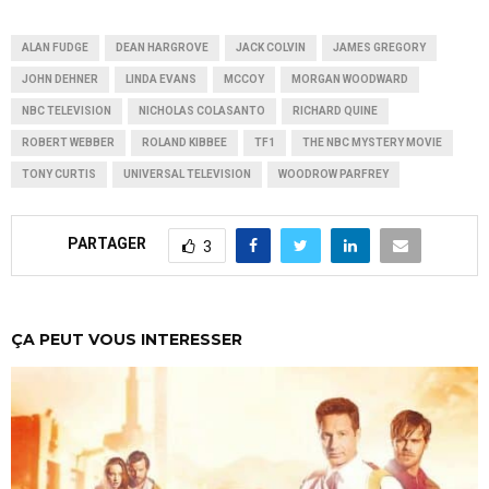
ALAN FUDGE
DEAN HARGROVE
JACK COLVIN
JAMES GREGORY
JOHN DEHNER
LINDA EVANS
MCCOY
MORGAN WOODWARD
NBC TELEVISION
NICHOLAS COLASANTO
RICHARD QUINE
ROBERT WEBBER
ROLAND KIBBEE
TF1
THE NBC MYSTERY MOVIE
TONY CURTIS
UNIVERSAL TELEVISION
WOODROW PARFREY
PARTAGER
3
ÇA PEUT VOUS INTERESSER