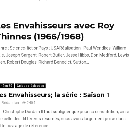
Les Envahisseurs avec Roy
hinnes (1966/1968)
nre : Science-fictionPays : USARéalisation : Paul Wendkos, William
le, Joseph Sargent, Robert Butler, Jesse Hibbs, Don Medford, Lewis
len, Robert Douglas, Richard Benedict, Sutton...
nnées 60
Guides d'épisodes
es Envahisseurs; la série : Saison 1
r
Rédaction
2404
r Christophe Dordain Il faut souligner que pour sa constitution, ainsi
e celle des différents résumés, nous avons largement puisé dans
tte ouvrage de référence...