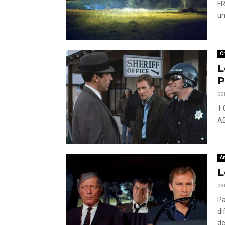
FR
un
Cr
L
P
pa
1.
AB
A
L
pa
Pa
di
de