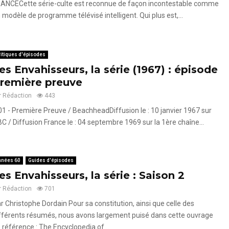
ANCECette série-culte est reconnue de façon incontestable comme
 modèle de programme télévisé intelligent. Qui plus est,...
itiques d'épisodes
es Envahisseurs, la série (1967) : épisode
remière preuve
r
Rédaction
443
01 - Première Preuve / BeachheadDiffusion le : 10 janvier 1967 sur
C / Diffusion France le : 04 septembre 1969 sur la 1ère chaîne...
nnées 60
Guides d'épisodes
es Envahisseurs, la série : Saison 2
r
Rédaction
701
r Christophe Dordain Pour sa constitution, ainsi que celle des
fférents résumés, nous avons largement puisé dans cette ouvrage
 référence : The Encyclopedia of...