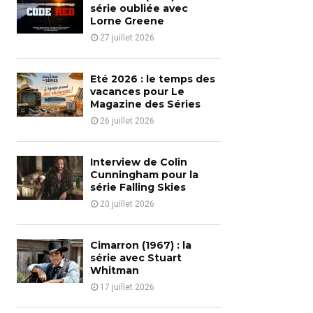
o
série oubliée avec
r
Lorne Greene
R
:
27 juillet 2026
C
H
Eté 2026 : le temps des
vacances pour Le
Magazine des Séries
26 juillet 2026
Interview de Colin
Cunningham pour la
série Falling Skies
20 juillet 2026
Cimarron (1967) : la
série avec Stuart
Whitman
17 juillet 2026