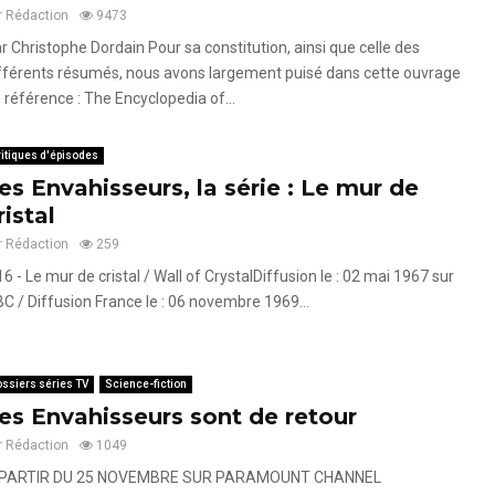
r
Rédaction
9473
r Christophe Dordain Pour sa constitution, ainsi que celle des
fférents résumés, nous avons largement puisé dans cette ouvrage
 référence : The Encyclopedia of...
itiques d'épisodes
es Envahisseurs, la série : Le mur de
ristal
r
Rédaction
259
16 - Le mur de cristal / Wall of CrystalDiffusion le : 02 mai 1967 sur
C / Diffusion France le : 06 novembre 1969...
ssiers séries TV
Science-fiction
es Envahisseurs sont de retour
r
Rédaction
1049
 PARTIR DU 25 NOVEMBRE SUR PARAMOUNT CHANNEL