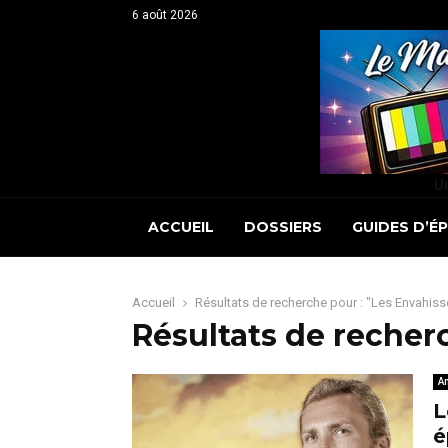
6 août 2026
Un
ACCUEIL
DOSSIERS
GUIDES D’É
Accueil
Résultats de recherche pour : "Les Envahiss
Résultats de recher
A
L
é