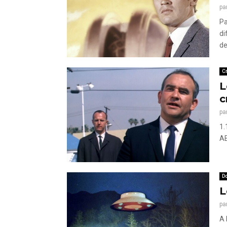
pa
Pa
di
de
Cr
L
c
pa
1.
AB
Do
L
pa
A