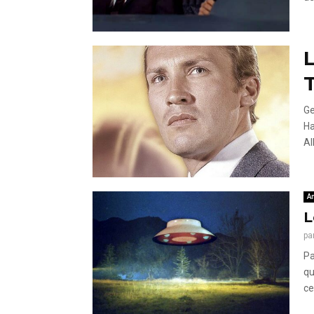
T
Ge
Ha
Al
A
L
pa
Pa
qu
ce