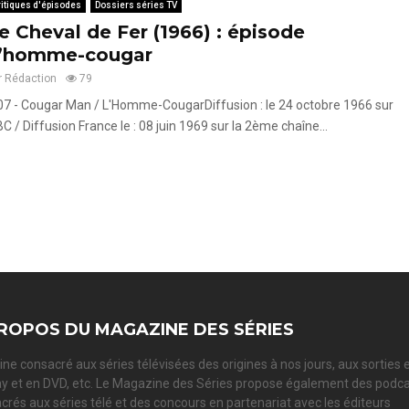
itiques d'épisodes
Dossiers séries TV
e Cheval de Fer (1966) : épisode
’homme-cougar
r
Rédaction
79
07 - Cougar Man / L'Homme-CougarDiffusion : le 24 octobre 1966 sur
C / Diffusion France le : 08 juin 1969 sur la 2ème chaîne...
ROPOS DU MAGAZINE DES SÉRIES
ne consacré aux séries télévisées des origines à nos jours, aux sorties 
ay et en DVD, etc. Le Magazine des Séries propose également des podc
crés aux séries télé et des concours en partenariat avec les éditeurs