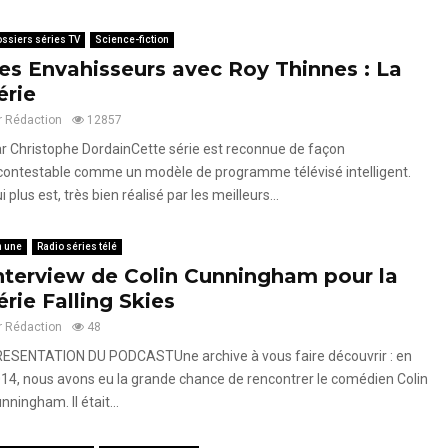
ssiers séries TV
Science-fiction
es Envahisseurs avec Roy Thinnes : La
érie
r
Rédaction
12857
r Christophe DordainCette série est reconnue de façon
contestable comme un modèle de programme télévisé intelligent.
i plus est, très bien réalisé par les meilleurs...
n une
Radio séries télé
nterview de Colin Cunningham pour la
érie Falling Skies
r
Rédaction
48
ESENTATION DU PODCASTUne archive à vous faire découvrir : en
14, nous avons eu la grande chance de rencontrer le comédien Colin
nningham. Il était...