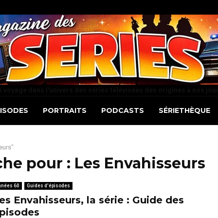
 voyage dans l'univers des séries télévisées des origines à nos jou
PISODES
PORTRAITS
PODCASTS
SÉRIETHÈQUE
eurs"
che pour :
Les Envahisseurs
nnées 60
Guides d'épisodes
es Envahisseurs, la série : Guide des
pisodes