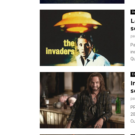
Do
L
s
pa
Pa
in
Qu
E
I
s
pa
PR
20
Cu